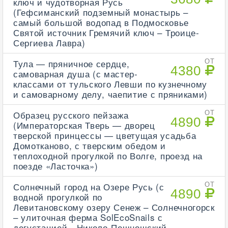
ключ и чудотворная Русь
(Гефсиманский подземный монастырь –
самый большой водопад в Подмосковье
Святой источник Гремячий ключ – Троице-
Сергиева Лавра)
Тула — пряничное сердце,
ОТ
4380
самоварная душа (с мастер-
классами от тульского Левши по кузнечному
и самоварному делу, чаепитие с пряниками)
Образец русского пейзажа
ОТ
4890
(Императорская Тверь — дворец
тверской принцессы — цветущая усадьба
Домотканово, с тверским обедом и
теплоходной прогулкой по Волге, проезд на
поезде «Ласточка»)
Солнечный город на Озере Русь (с
ОТ
4890
водной прогулкой по
Левитановскому озеру Сенеж – Солнечногорск
– улиточная ферма SolEcoSnails с
дегустацией - Николо-Пешношский