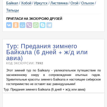
Байкал
/
Хобой
/
Иркутск
/
Листвянка
/
Огой
/
Ольхон
/
Тальцы
ПРИГЛАСИ НА ЭКСКУРСИЮ ДРУЗЕЙ
Тур: Предания зимнего
Байкала (6 дней + ж/д или
авиа)
КОД ЭКСКУРСИИ:
7992
Этот зимний тур по Байкалу - увлекательное путешествие по
заснеженному озеру в сопровождении опытных гидов.
Удивительные красоты зимнего Байкала и настоящее сибирское
гостеприимство не оставят вас равнодушными!
Тур: Предания зимнего Байкала (6 дней + ж/д или авиа)
Ту
+