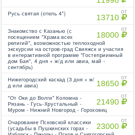
11990
Русь святая (отель 4*)
ОТ
13710
Знакомство с Казанью (с
ОТ
18000
посещением "Храма всех
религий", возможностью теплоходной
экскурсии на остров-град Свияжск и участия
в интерактивной программе "Гостеприимный
дом Бая", 4 дня + ж/д или авиа, май -
сентябрь)
Нижегородский каскад (3 дня + ж/
ОТ
18650
д или авиа)
"От Оки до Волги" Коломна -
ОТ
21490
Рязань - Гусь-Хрустальный -
Муром - Нижний Новгород - Гороховец
Очарование Псковской классики
ОТ
23000
(усадьбы в Пушкинских горах -
Изборск - Печоры - Псков и Снетогорский