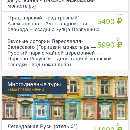
монастырь)
"Град царский, град грозный"
ОТ
5490
Александров – Александровская
слобода – Усадьба купца Первушина
Вкусные истории Переславля-
ОТ
5990
Залесского (Горицкий монастырь —
Русский парк с чайной церемонией —
Царство Ряпушки с дегустацией «царской
селедки» под бокал пива)
Многодневные туры
>3500 ПРЕДЛОЖЕНИЙ
Легендарная Русь (отель 3*)
ОТ