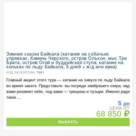
Зимние сказки Байкала (катание на собачьих
упряжках, Камень Черского, остров Ольхон, мыс Три
Брата, остров Огой и буддийская ступа, катание на
коньках по льду Байкала, 5 дней + ж/д или авиа)
КОД ЭКСКУРСИИ:
7991
Главный акцент этого тура — катание на хивусе по льду Байкала
во время заката. Представьте: вы посреди замёрзшего озера, над
вами розовеет небо, под вами — трещины и пузыри. Именно ради
таких ...
5
дн
ЦЕНА ОТ
68 850
ВЫБРАТЬ