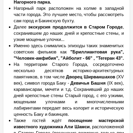
Нагорного парка.
Нагорный парк расположен на холме в западной
части города. Это лучшее место, чтобы рассмотреть
сам город и Бакинскую бухту.
Далее
экскурсия продолжится в Старом Городе
,
сохранившем до наших дней и крепостные стены, и
узкие мощеные улочки...
Именно здесь снимались эпизоды таких знаменитых
советских фильмов как
"Бриллиантовая рука",
"Человек-амфибия", "Айболит - 66" , "Тегеран 43".
На территории Старого Города, сосредоточено
несколько десятков историко-архитектурных
памятников, в том числе
Дворец Ширваншахов
(XV
век), символ города Баку -
Девичья Башня
(IX век),
каравансараи, мечети и т.д. Сохранивший до наших
дней крепостные стены Старый город, с его узкими,
мощеными улочками и многочисленными
лабиринтами передает весь колорит и историческую
ценность Баку и бакинцев.
Также гостей ждёт
посещение мастерской
известного художника Али Шамси
, расположенной
в Старом Городе (посещение возможно только при