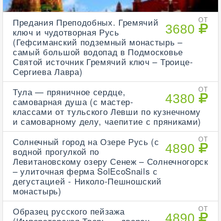
Предания Преподобных. Гремячий
ОТ
3680
ключ и чудотворная Русь
(Гефсиманский подземный монастырь –
самый большой водопад в Подмосковье
Святой источник Гремячий ключ – Троице-
Сергиева Лавра)
Тула — пряничное сердце,
ОТ
4380
самоварная душа (с мастер-
классами от тульского Левши по кузнечному
и самоварному делу, чаепитие с пряниками)
Солнечный город на Озере Русь (с
ОТ
4890
водной прогулкой по
Левитановскому озеру Сенеж – Солнечногорск
– улиточная ферма SolEcoSnails с
дегустацией - Николо-Пешношский
монастырь)
Образец русского пейзажа
ОТ
4890
(Императорская Тверь — дворец