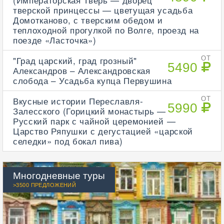
тверской принцессы — цветущая усадьба
Домотканово, с тверским обедом и
теплоходной прогулкой по Волге, проезд на
поезде «Ласточка»)
"Град царский, град грозный"
ОТ
5490
Александров – Александровская
слобода – Усадьба купца Первушина
Вкусные истории Переславля-
ОТ
5990
Залесского (Горицкий монастырь —
Русский парк с чайной церемонией —
Царство Ряпушки с дегустацией «царской
селедки» под бокал пива)
Многодневные туры
>3500 ПРЕДЛОЖЕНИЙ