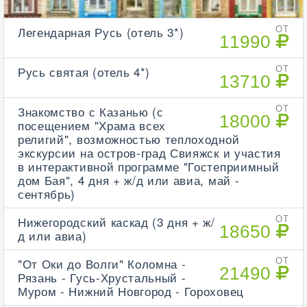
Легендарная Русь (отель 3*)
ОТ
11990
Русь святая (отель 4*)
ОТ
13710
Знакомство с Казанью (с
ОТ
18000
посещением "Храма всех
религий", возможностью теплоходной
экскурсии на остров-град Свияжск и участия
в интерактивной программе "Гостеприимный
дом Бая", 4 дня + ж/д или авиа, май -
сентябрь)
Нижегородский каскад (3 дня + ж/
ОТ
18650
д или авиа)
"От Оки до Волги" Коломна -
ОТ
21490
Рязань - Гусь-Хрустальный -
Муром - Нижний Новгород - Гороховец