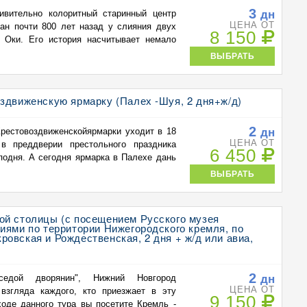
3
дн
вительно колоритный старинный центр
ЦЕНА ОТ
ан почти 800 лет назад у слияния двух
8 150
 Оки. Его история насчитывает немало
ВЫБРАТЬ
здвиженскую ярмарку (Палех -Шуя, 2 дня+ж/д)
2
дн
Крестовоздвиженскойярмарки уходит в 18
ЦЕНА ОТ
в преддверии престольного праздника
6 450
подня. А сегодня ярмарка в Палехе дань
ВЫБРАТЬ
ой столицы (с посещением Русского музея
иями по территории Нижегородского кремля, по
овская и Рождественская, 2 дня + ж/д или авиа,
2
дн
седой дворянин", Нижний Новгород
ЦЕНА ОТ
взгляда каждого, кто приезжает в эту
9 150
ходе данного тура вы посетите Кремль -