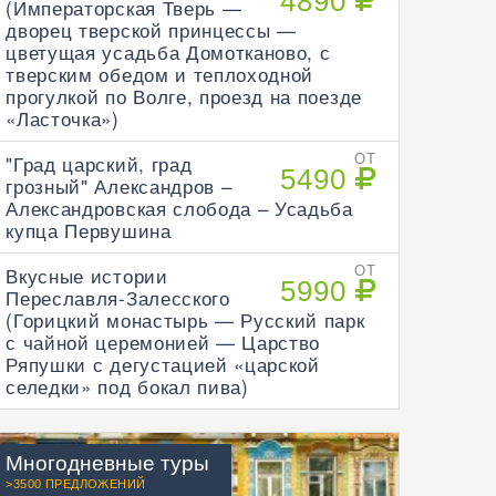
4890
(Императорская Тверь —
дворец тверской принцессы —
цветущая усадьба Домотканово, с
тверским обедом и теплоходной
прогулкой по Волге, проезд на поезде
«Ласточка»)
"Град царский, град
ОТ
5490
грозный" Александров –
Александровская слобода – Усадьба
купца Первушина
Вкусные истории
ОТ
5990
Переславля-Залесского
(Горицкий монастырь — Русский парк
с чайной церемонией — Царство
Ряпушки с дегустацией «царской
селедки» под бокал пива)
Многодневные туры
>3500 ПРЕДЛОЖЕНИЙ