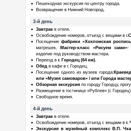
Пешеходная экскурсия по центру города.
Возвращение в Нижний Новгород.
3-й день
Завтрак
в отеле.
Освобождение номеров, отъезд с вещами в г.
С
Посещение
фабрики «Хохломская роспись
матрешек.
Мастер-класс «Рисуем сами»
-
изделие под руководством мастера.
Переезд в
г. Городец (64 км).
Обед
в кафе в г. Городец.
Посещение одного из музеев города:
Краевед
или «Музея самоваров» / или Города масте
Обзорная экскурсия
по городу Городцу, прог
Размещение в гостинице «Рублев» (г. Городец)
Свободное время.
4-й день
Завтрак
в отеле.
Освобождение номеров, отъезд с вещами в
г.
Экскурсия в музейный комплекс В.П. Чк