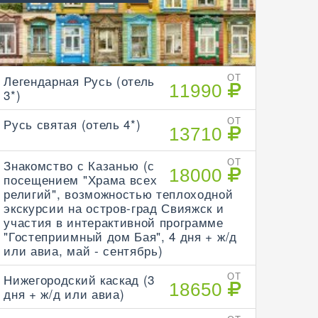
Легендарная Русь (отель
ОТ
11990
3*)
Русь святая (отель 4*)
ОТ
13710
Знакомство с Казанью (с
ОТ
18000
посещением "Храма всех
религий", возможностью теплоходной
экскурсии на остров-град Свияжск и
участия в интерактивной программе
"Гостеприимный дом Бая", 4 дня + ж/д
или авиа, май - сентябрь)
Нижегородский каскад (3
ОТ
18650
дня + ж/д или авиа)