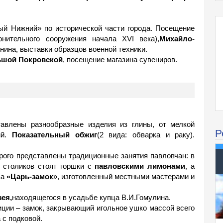
ый Нижний» по исторической части города. Посещение
онительного сооружения начала XVI века),
Михайло-
нина, выставки образцов военной техники.
ьшой Покровской
, посещение магазина сувениров.
тавлены разнообразные изделия из глины, от мелкой
Р
ий.
Показательный обжиг
(2 вида: обварка и раку).
орого представлены традиционные занятия павловчан: в
о столиков стоят горшки с
павловскими лимонами
, а
ва
«Царь-замок
», изготовленный местными мастерами и
ея,
находящегося в усадьбе купца В.И.Гомулина.
ции – замок, закрывающий игольное ушко массой всего
 с подковой.