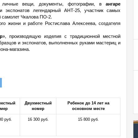
е личные вещи, документы, фотографии, в
ангаре
и экспонатов легендарный АНТ-25, участник самых
й самолет Чкалова ПО-2.
ого жизни и работе Ростислава Алексеева, создателя
р
», производящую изделия с традиционной местной
разцов и экспонатов, выполненных руками мастериц и
она-магазина.
местный
Двухместный
Ребенок до 14 лет на
омер
номер
основном месте
00 руб.
16 300 руб.
15 800 руб.