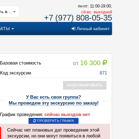
пн-пт: 11:00-19:00;
ь в...
cб-вс: выходной
+7 (977) 808-05-35
АКТЫ
Личный кабинет
16 300
от
Базовая стоимость
Код экскурсии
871
ЗАБРОНИРОВАТЬ
У Вас есть своя группа?
Мы проведем эту экскурсию по заказу!
График проведения:
сейчас выездов нет
ПРОВЕРИТЬ ГРАФИК
Сейчас нет плановых дат проведения этой
ижегородская ярмарка мастеров (4 дня + ж/д)
экскурсии, но они могут появиться в любой