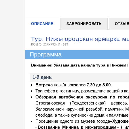
ОПИСАНИЕ
ЗАБРОНИРОВАТЬ
ОТЗЫ
Тур: Нижегородская ярмарка ма
КОД ЭКСКУРСИИ:
871
Программа
Внимание! Указана дата начала тура в Нижнем 
1-й день
Встреча
на ж/д вокзале
с 7.30 до 8.00.
Трансфер в гостиницу, размещение вещей в ка
Обзорная автобусная экскурсия по горо
Строгановская (Рождественская) церко
белокаменной наружной резьбой, памятник М
слобода, а также купеческие дома и памятные
Посещение одного из музеев города
«Художе
«Воззвание Минина к нижегородцам» / и