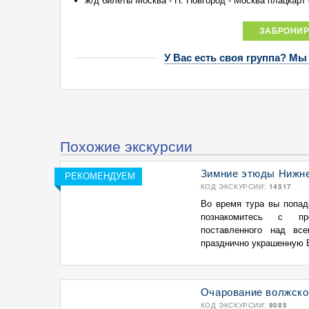
ж/д билеты Москва - Н. Новгород - Москва плацкарт о
ЗАБРОНИР
У Вас есть своя группа? Мы
Похожие экскурсии
Зимние этюды Нижнег
РЕКОМЕНДУЕМ
КОД ЭКСКУРСИИ:
14517
Во время тура вы попаде
познакомитесь с п
поставленного над вс
празднично украшенную В
Очарование волжской
КОД ЭКСКУРСИИ:
9085