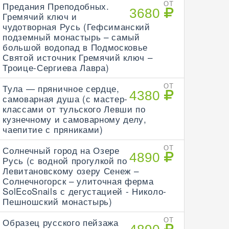
Предания Преподобных.
ОТ
3680
Гремячий ключ и
чудотворная Русь (Гефсиманский
подземный монастырь – самый
большой водопад в Подмосковье
Святой источник Гремячий ключ –
Троице-Сергиева Лавра)
Тула — пряничное сердце,
ОТ
4380
самоварная душа (с мастер-
классами от тульского Левши по
кузнечному и самоварному делу,
чаепитие с пряниками)
Солнечный город на Озере
ОТ
4890
Русь (с водной прогулкой по
Левитановскому озеру Сенеж –
Солнечногорск – улиточная ферма
SolEcoSnails с дегустацией - Николо-
Пешношский монастырь)
Образец русского пейзажа
ОТ