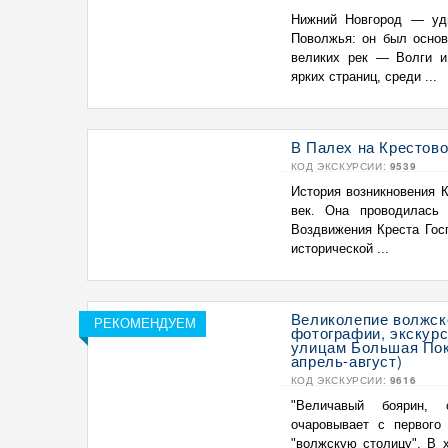
Нижний Новгород — уди
Поволжья: он был основ
великих рек — Волги и
ярких страниц, среди ...
В Палех на Крестово
КОД ЭКСКУРСИИ:
9539
История возникновения 
век. Она проводилась 
Воздвижения Креста Гос
исторической ...
Великолепие волжск
РЕКОМЕНДУЕМ
фотографии, экскурс
улицам Большая Покр
апрель-август)
КОД ЭКСКУРСИИ:
9616
"Величавый боярин, 
очаровывает с первого 
"волжскую столицу". В 