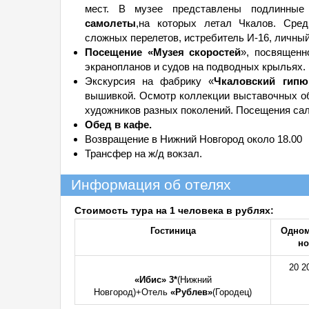
мест. В музее представлены подлинны
самолеты
,на которых летал Чкалов. Сред
сложных перелетов, истребитель И-16, личны
Посещение «Музея скоростей
», посвященн
экранопланов и судов на подводных крыльях.
Экскурсия на фабрику «
Чкаловский гипю
вышивкой. Осмотр коллекции выставочных об
художников разных поколений. Посещения сал
Обед в кафе.
Возвращение в Нижний Новгород около 18.00
Трансфер на ж/д вокзал.
Информация об отелях
Стоимость тура на 1 человека в рублях:
Гостиница
Одно
н
20 2
«Ибис» 3*
(Нижний
Новгород)+Отель
«Рублев»
(Городец)