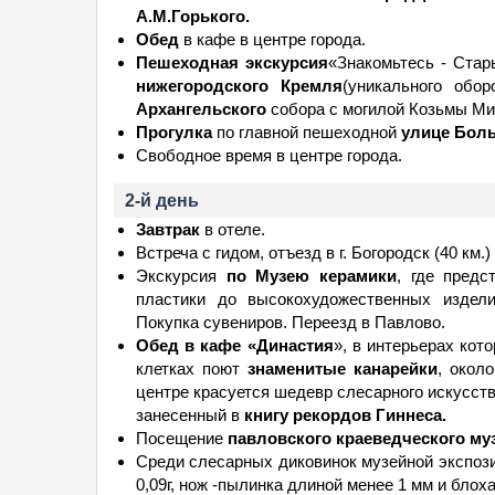
А.М.Горького.
Обед
в кафе в центре города.
Пешеходная экскурсия
«Знакомьтесь - Стар
н
ижегородского Кремля
(уникального обор
Архангельского
собора с могилой Козьмы Ми
Прогулка
по главной пешеходной
улице Бол
Свободное время в центре города.
2-й день
Завтрак
в отеле.
Встреча с гидом, отъезд в г. Богородск (40 км.)
Экскурсия
по Музею керамики
, где предс
пластики до высокохудожественных издел
Покупка сувениров. Переезд в Павлово.
Обед в
кафе «Династия
», в интерьерах кот
клетках поют
знаменитые канарейки
, окол
центре красуется шедевр слесарного искусст
занесенный в
книгу рекордов Гиннеса.
Посещение
павловского краеведческого муз
Среди слесарных диковинок музейной экспози
0,09г, нож -пылинка длиной менее 1 мм и блоха