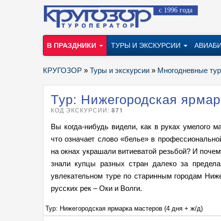
с 1996 года
В ПРАЗДНИКИ
ТУРЫ И ЭКСКУРСИИ
АВИАБ
КРУГОЗОР
»
Туры и экскурсии
»
Многодневные ту
Тур: Нижегородская ярмарк
КОД ЭКСКУРСИИ:
871
Вы когда-нибудь видели, как в руках умелого м
что означает слово «белье» в профессионально
на окнах украшали витиеватой резьбой? И почем
знали купцы разных стран далеко за предел
увлекательном туре по старинным городам Ниже
русских рек – Оки и Волги.
Тур: Нижегородская ярмарка мастеров (4 дня + ж/д)