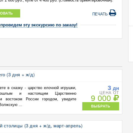
т 2 600 руб., купе от 4 400 руб. (стоимость ориентировочная).
ОВАТЬ
ПЕЧАТЬ
 проведем эту экскурсию по заказу!
о (3 дня + ж/д)
3
дн
те в сказку - царство елочной игрушки,
ЦЕНА ОТ
рошлым и настоящим Царственно
9 000
ем востоком России городом, увидите
олжскую ...
ВЫБРАТЬ
 столицы (3 дня + ж/д, март-апрель)