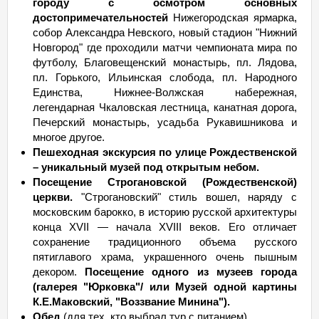
городу с осмотром основных
достопримечательностей
Нижегородская ярмарка,
собор Александра Невского, новый стадион "Нижний
Новгород" где проходили матчи чемпионата мира по
футболу, Благовещенский монастырь, пл. Лядова,
пл. Горького, Ильинская слобода, пл. Народного
Единства, Нижнее-Волжская набережная,
легендарная Чкаловская лестница, канатная дорога,
Печерский монастырь, усадьба Рукавишникова и
многое другое.
Пешеходная экскурсия по улице Рождественской
– уникальный музей под открытым небом.
Посещение Строгановской (Рождественской)
церкви.
"Строгановский" стиль вошел, наряду с
московским барокко, в историю русской архитектуры
конца XVII — начала XVIII веков. Его отличает
сохранение традиционного объема русского
пятиглавого храма, украшенного очень пышным
декором.
Посещение одного из музеев города
(галерея "Юрковка"/ или Музей одной картины
К.Е.Маковский, "Воззвание Минина").
Обед
(для тех, кто выбрал тур с питанием)