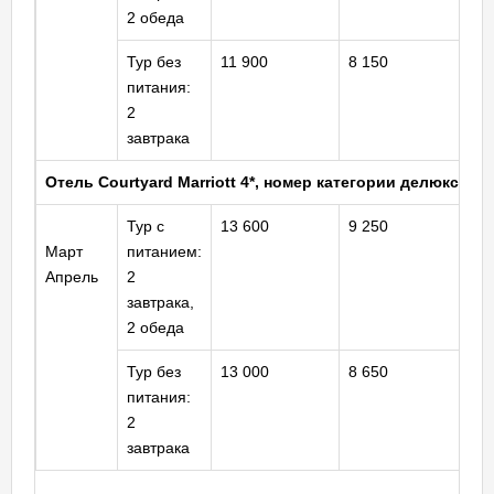
2 обеда
Тур без
11 900
8 150
8 
питания:
2
завтрака
Отель Сourtyard Marriott 4*, номер категории делюкс
Тур с
13 600
9 250
9 
Март
питанием:
Апрель
2
завтрака,
2 обеда
Тур без
13 000
8 650
8 
питания:
2
завтрака