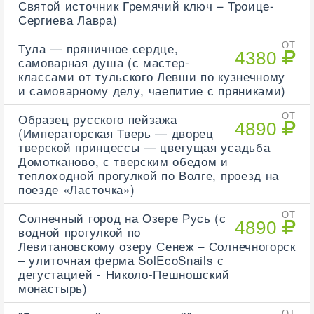
Святой источник Гремячий ключ – Троице-
Сергиева Лавра)
Тула — пряничное сердце,
ОТ
4380
самоварная душа (с мастер-
классами от тульского Левши по кузнечному
и самоварному делу, чаепитие с пряниками)
Образец русского пейзажа
ОТ
4890
(Императорская Тверь — дворец
тверской принцессы — цветущая усадьба
Домотканово, с тверским обедом и
теплоходной прогулкой по Волге, проезд на
поезде «Ласточка»)
Солнечный город на Озере Русь (с
ОТ
4890
водной прогулкой по
Левитановскому озеру Сенеж – Солнечногорск
– улиточная ферма SolEcoSnails с
дегустацией - Николо-Пешношский
монастырь)
ОТ