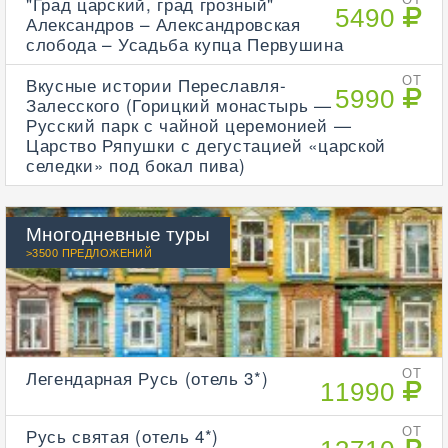
"Град царский, град грозный"
5490
Александров – Александровская
слобода – Усадьба купца Первушина
Вкусные истории Переславля-
ОТ
5990
Залесского (Горицкий монастырь —
Русский парк с чайной церемонией —
Царство Ряпушки с дегустацией «царской
селедки» под бокал пива)
Многодневные туры
>3500 ПРЕДЛОЖЕНИЙ
Легендарная Русь (отель 3*)
ОТ
11990
Русь святая (отель 4*)
ОТ