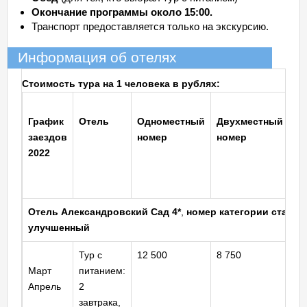
Окончание программы около 15:00.
Транспорт предоставляется только на экскурсию.
Информация об отелях
Стоимость тура на 1 человека в рублях
:
График
Отель
Одноместный
Двухместный
Ре
заездов
номер
номер
до
2022
на
ос
ме
Отель
Александровский Сад 4*
,
номер категории станда
улучшенный
Тур с
12 500
8 750
8 
Март
питанием:
Апрель
2
завтрака,