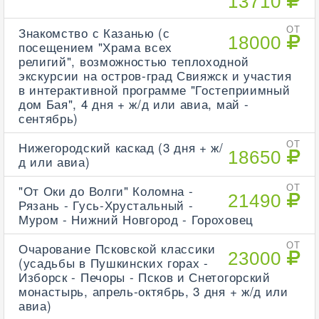
13710
Знакомство с Казанью (с
ОТ
18000
посещением "Храма всех
религий", возможностью теплоходной
экскурсии на остров-град Свияжск и участия
в интерактивной программе "Гостеприимный
дом Бая", 4 дня + ж/д или авиа, май -
сентябрь)
Нижегородский каскад (3 дня + ж/
ОТ
18650
д или авиа)
"От Оки до Волги" Коломна -
ОТ
21490
Рязань - Гусь-Хрустальный -
Муром - Нижний Новгород - Гороховец
Очарование Псковской классики
ОТ
23000
(усадьбы в Пушкинских горах -
Изборск - Печоры - Псков и Снетогорский
монастырь, апрель-октябрь, 3 дня + ж/д или
авиа)