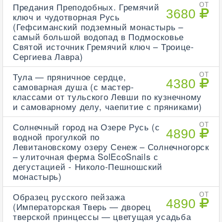
Предания Преподобных. Гремячий
ОТ
3680
ключ и чудотворная Русь
(Гефсиманский подземный монастырь –
самый большой водопад в Подмосковье
Святой источник Гремячий ключ – Троице-
Сергиева Лавра)
Тула — пряничное сердце,
ОТ
4380
самоварная душа (с мастер-
классами от тульского Левши по кузнечному
и самоварному делу, чаепитие с пряниками)
Солнечный город на Озере Русь (с
ОТ
4890
водной прогулкой по
Левитановскому озеру Сенеж – Солнечногорск
– улиточная ферма SolEcoSnails с
дегустацией - Николо-Пешношский
монастырь)
Образец русского пейзажа
ОТ
4890
(Императорская Тверь — дворец
тверской принцессы — цветущая усадьба