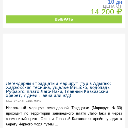
10
дн
ЦЕНА ОТ
14 200
ВЫБРАТЬ
Легендарный тридцатый маршрут (тур в Адыгею:
Хаджохская теснина, ущелье Мишоко, водопады
Руфабго, плато Лаго-Наки, Главный Кавказский
хребет, 7 дней + авиа или ж/д)
КОД ЭКСКУРСИИ:
9347
Несложный маршрут легендарной Тридцатки (Маршрут №30)
проходит по территории заповедного плато Лаго-Наки и через
знаменитый приют Фишт и Главный Кавказских хребет уводит к
берегу Черного моря путем ...