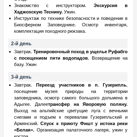
Знакомство с инструктором.
Экскурсия в
Хаджохскую Теснину.
Ужин.
Инструктаж по технике безопасности и поведение в
Биосферном Заповеднике. Осмотр инвентаря,
комплектация походного рюкзака.
2-й день
Завтрак.
Тренировочный поход в ущелье Руфабго
с посещением пяти водопадов.
Возвращение на
базу. Ужин
3-й день
Завтрак.
Переезд участников в п. Гузерипль
,
посещение музея природы на территории
заповедника, осмотр самого большого дольмена в
Адыгее. Далее
трансфер на Яворовую поляну.
Выход на альпийские цветущие луга с вечными
снегами и подъем к перевалам Гузерипльский и
Армянский.
Спуск к приюту Фишт у истока реки
«Белая».
Организация палаточного лагеря, ужин у
костра