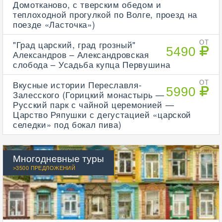
Домотканово, с тверским обедом и
теплоходной прогулкой по Волге, проезд на
поезде «Ласточка»)
"Град царский, град грозный"
ОТ
5490
Александров – Александровская
слобода – Усадьба купца Первушина
Вкусные истории Переславля-
ОТ
5990
Залесского (Горицкий монастырь —
Русский парк с чайной церемонией —
Царство Ряпушки с дегустацией «царской
селедки» под бокал пива)
Многодневные туры
>3500 ПРЕДЛОЖЕНИЙ