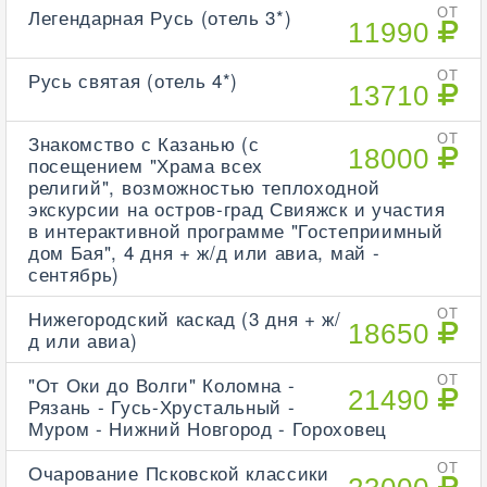
Легендарная Русь (отель 3*)
ОТ
11990
Русь святая (отель 4*)
ОТ
13710
Знакомство с Казанью (с
ОТ
18000
посещением "Храма всех
религий", возможностью теплоходной
экскурсии на остров-град Свияжск и участия
в интерактивной программе "Гостеприимный
дом Бая", 4 дня + ж/д или авиа, май -
сентябрь)
Нижегородский каскад (3 дня + ж/
ОТ
18650
д или авиа)
"От Оки до Волги" Коломна -
ОТ
21490
Рязань - Гусь-Хрустальный -
Муром - Нижний Новгород - Гороховец
Очарование Псковской классики
ОТ