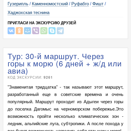
Гузерипль
/
Каменномостский
/
Руфабго
/
Фишт
/
Хаджохская теснина
ПРИГЛАСИ НА ЭКСКУРСИЮ ДРУЗЕЙ
Тур: 30-й маршрут. Через
горы к морю (6 дней + ж/д или
авиа)
КОД ЭКСКУРСИИ:
9261
"Знаменитая тридцатка" - так называют этот маршрут,
разработанный еще в советские времена и очень
популярный. Маршрут проходит из Адыгеи через горы
до поселка Дагомыс на черноморском побережье.Это
возможность пройти несколько климатических зон -
ледник, альпийские луга, субтропики. А после похода у
вас будет возможность наградить себя отдыхом у моря!