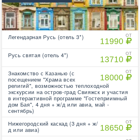
Легендарная Русь (отель 3*)
ОТ
11990
Русь святая (отель 4*)
ОТ
13710
Знакомство с Казанью (с
ОТ
18000
посещением "Храма всех
религий", возможностью теплоходной
экскурсии на остров-град Свияжск и участия
в интерактивной программе "Гостеприимный
дом Бая", 4 дня + ж/д или авиа, май -
сентябрь)
Нижегородский каскад (3 дня + ж/
ОТ
18650
д или авиа)