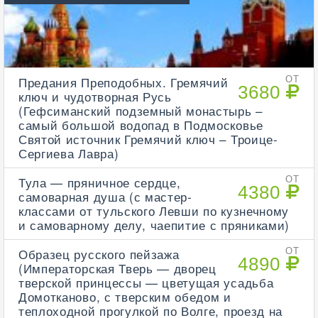
Предания Преподобных. Гремячий
ОТ
3680
ключ и чудотворная Русь
(Гефсиманский подземный монастырь –
самый большой водопад в Подмосковье
Святой источник Гремячий ключ – Троице-
Сергиева Лавра)
Тула — пряничное сердце,
ОТ
4380
самоварная душа (с мастер-
классами от тульского Левши по кузнечному
и самоварному делу, чаепитие с пряниками)
Образец русского пейзажа
ОТ
4890
(Императорская Тверь — дворец
тверской принцессы — цветущая усадьба
Домотканово, с тверским обедом и
теплоходной прогулкой по Волге, проезд на