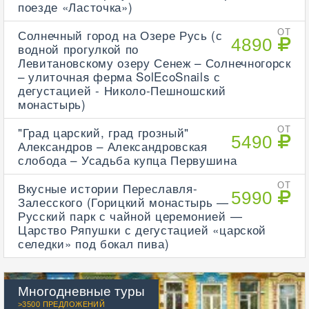
поезде «Ласточка»)
Солнечный город на Озере Русь (с
ОТ
4890
водной прогулкой по
Левитановскому озеру Сенеж – Солнечногорск
– улиточная ферма SolEcoSnails с
дегустацией - Николо-Пешношский
монастырь)
"Град царский, град грозный"
ОТ
5490
Александров – Александровская
слобода – Усадьба купца Первушина
Вкусные истории Переславля-
ОТ
5990
Залесского (Горицкий монастырь —
Русский парк с чайной церемонией —
Царство Ряпушки с дегустацией «царской
селедки» под бокал пива)
Многодневные туры
>3500 ПРЕДЛОЖЕНИЙ