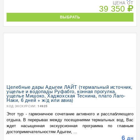
ЦЕНА ОТ
39 350
ВЫБРАТЬ
Целебные дары Адыгеи ЛАЙТ (термальный источник,
ущелье и водопады Руфабго, конная прогулка,
ущелье Мишоко, Хаджохская Теснина, плато Лаго-
Наки, 6 дней + ж/д или авиа)
КОД ЭКСКУРСИИ:
14925
Этот тур - гармоничное сочетание активного и расслабляющего
отдыха. В перерывах между посещениями термальных вод, Вас
ждет насыщенная экскурсионная программа по главным
достопримечательностям Адыгеи, ...
6
дн