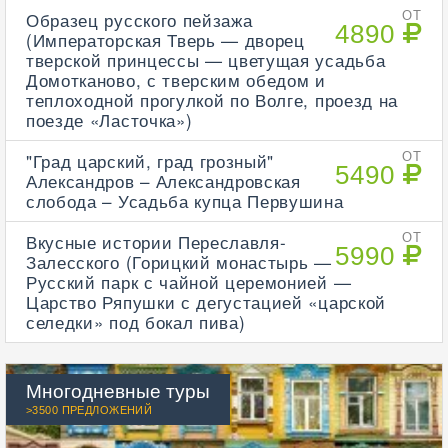
Образец русского пейзажа
ОТ
4890
(Императорская Тверь — дворец
тверской принцессы — цветущая усадьба
Домотканово, с тверским обедом и
теплоходной прогулкой по Волге, проезд на
поезде «Ласточка»)
"Град царский, град грозный"
ОТ
5490
Александров – Александровская
слобода – Усадьба купца Первушина
Вкусные истории Переславля-
ОТ
5990
Залесского (Горицкий монастырь —
Русский парк с чайной церемонией —
Царство Ряпушки с дегустацией «царской
селедки» под бокал пива)
Многодневные туры
>3500 ПРЕДЛОЖЕНИЙ