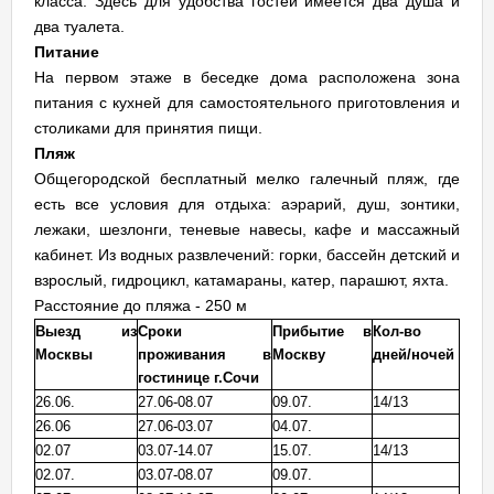
класса. Здесь для удобства гостей имеется два душа и
два туалета.
Питание
На первом этаже в беседке дома расположена зона
питания с кухней для самостоятельного приготовления и
столиками для принятия пищи.
Пляж
Общегородской бесплатный мелко галечный пляж, где
есть все условия для отдыха: аэрарий, душ, зонтики,
лежаки, шезлонги, теневые навесы, кафе и массажный
кабинет. Из водных развлечений: горки, бассейн детский и
взрослый, гидроцикл, катамараны, катер, парашют, яхта.
Расстояние до пляжа - 250 м
Выезд из
Сроки
Прибытие в
Кол-во
Москвы
проживания в
Москву
дней/ночей
гостинице г.Сочи
26.06.
27.06-08.07
09.07.
14/13
26.06
27.06-03.07
04.07.
02.07
03.07-14.07
15.07.
14/13
02.07.
03.07-08.07
09.07.