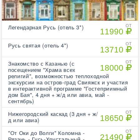
Легендарная Русь (отель 3*)
ОТ
11990
Русь святая (отель 4*)
ОТ
13710
Знакомство с Казанью (с
ОТ
18000
посещением "Храма всех
религий", возможностью теплоходной
экскурсии на остров-град Свияжск и участия
в интерактивной программе "Гостеприимный
дом Бая", 4 дня + ж/д или авиа, май -
сентябрь)
Нижегородский каскад (3 дня + ж/
ОТ
18650
д или авиа)
"От Оки до Волги" Коломна -
ОТ
21490
Рязань - Гусь-Хрустальный -