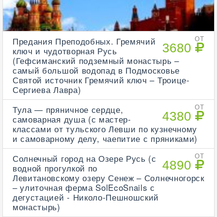
Предания Преподобных. Гремячий
ОТ
3680
ключ и чудотворная Русь
(Гефсиманский подземный монастырь –
самый большой водопад в Подмосковье
Святой источник Гремячий ключ – Троице-
Сергиева Лавра)
Тула — пряничное сердце,
ОТ
4380
самоварная душа (с мастер-
классами от тульского Левши по кузнечному
и самоварному делу, чаепитие с пряниками)
Солнечный город на Озере Русь (с
ОТ
4890
водной прогулкой по
Левитановскому озеру Сенеж – Солнечногорск
– улиточная ферма SolEcoSnails с
дегустацией - Николо-Пешношский
монастырь)