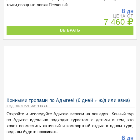
точки,овощные лавки.Песчаный ...
8
дн
ЦЕНА ОТ
7 460
ВЫБРАТЬ
Конными тропами по Адыгее! (6 дней + ж/д или авиа)
КОД ЭКСКУРСИИ:
14924
Откройте и исследуйте Адыгею верхом на лошадях. Конный тур
по Адыгее идеально подходит туристам с детьми и тем, кто
хочет совместить активный и комфортный отдых в одном туре,
ведь вы будете проживать ...
6
дн