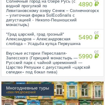
Солнечный город на Озере Русь (с
4890
водной прогулкой по
Левитановскому озеру Сенеж – Солнечногорск
– улиточная ферма SolEcoSnails с
дегустацией - Николо-Пешношский
монастырь)
"Град царский, град грозный"
ОТ
5490
Александров – Александровская
слобода – Усадьба купца Первушина
Вкусные истории Переславля-
ОТ
5990
Залесского (Горицкий монастырь —
Русский парк с чайной церемонией —
Царство Ряпушки с дегустацией «царской
селедки» под бокал пива)
Многодневные туры
>3500 ПРЕДЛОЖЕНИЙ