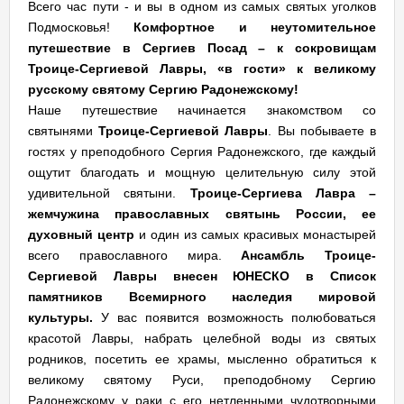
Всего час пути - и вы в одном из самых святых уголков
Подмосковья!
Комфортное и неутомительное
путешествие в Сергиев Посад – к сокровищам
Троице-Сергиевой Лавры, «в гости» к великому
русскому святому Сергию Радонежскому!
Наше путешествие начинается знакомством со
святынями
Троице-Сергиевой Лавры
. Вы побываете в
гостях у преподобного Сергия Радонежского, где каждый
ощутит благодать и мощную целительную силу этой
удивительной святыни.
Троице-Сергиева Лавра –
жемчужина православных святынь
России, ее
духовный центр
и один из самых красивых монастырей
всего православного мира.
Ансамбль Троице-
Сергиевой Лавры внесен ЮНЕСКО в Список
памятников Всемирного наследия мировой
культуры.
У вас появится возможность полюбоваться
красотой Лавры, набрать целебной воды из святых
родников, посетить ее храмы, мысленно обратиться к
великому святому Руси, преподобному Сергию
Радонежскому у раки с его нетленными чудотворными