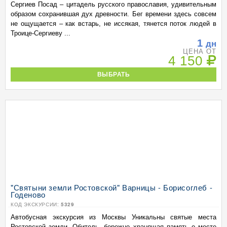
Сергиев Посад – цитадель русского православия, удивительным
образом сохранившая дух древности. Бег времени здесь совсем
не ощущается – как встарь, не иссякая, тянется поток людей в
Троице-Сергиеву ...
1
дн
ЦЕНА ОТ
4 150
ВЫБРАТЬ
"Святыни земли Ростовской" Варницы - Борисоглеб -
Годеново
КОД ЭКСКУРСИИ:
5329
Автобусная экскурсия из Москвы Уникальны святые места
Ростовской земли. Обитель, бережно хранящая память о месте