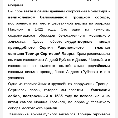
мощами...
Вы побываете в самом древнем сооружении монастыря -
великолепном белокаменном Троицком соборе,
построенном на месте деревянной церкви патриархом
Никоном в 1422 году. Это один из немногих
сохранившихся образцов белокаменного московского
зодчества. Здесь обретены
чудотворные мощи
преподобного Сергия Радонежского – главная
святыня Троице-Сергиевой Лавры
. Храм расписывали
великие иконописцы Андрей Рублев и Даниил Черный, и в
иконостасе вы сможете полюбоваться редчайшими
иконами письма преподобного Андрея (Рублева) и его
учеников.
Одно из красивейших и крупнейших сооружений Троице-
Сергиевой лавры, которое мы посетим –
Успенский
собор, построенный в 1585
году по повелению и на
вклад самого Иоанна Грозного, по образцу Успенского
собора московского Кремля.
Жемчужина архитектурного ансамбля Троице-Сергиевой