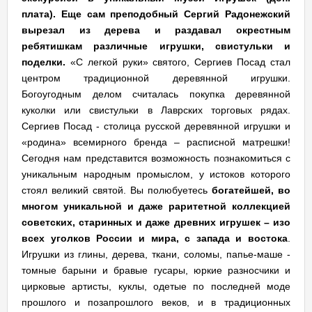
плата).
Еще сам преподобный Сергий Радонежский
вырезал из дерева и раздавал окрестным
ребятишкам различные игрушки, свистульки и
поделки.
«С легкой руки» святого, Сергиев Посад стал
центром традиционной деревянной игрушки.
Богоугодным делом считалась покупка деревянной
куколки или свистульки в Лаврских торговых рядах.
Сергиев Посад - столица русской деревянной игрушки и
«родина» всемирного бренда – расписной матрешки!
Сегодня нам представится возможность познакомиться с
уникальным народным промыслом, у истоков которого
стоял великий святой. Вы полюбуетесь
богатейшей, во
многом уникальной и даже раритетной коллекцией
советских, старинных и даже древних игрушек – изо
всех уголков России и мира, с запада и востока
.
Игрушки из глины, дерева, ткани, соломы, папье-маше -
томные барыни и бравые гусары, юркие разносчики и
цирковые артисты, куклы, одетые по последней моде
прошлого и позапрошлого веков, и в традиционных