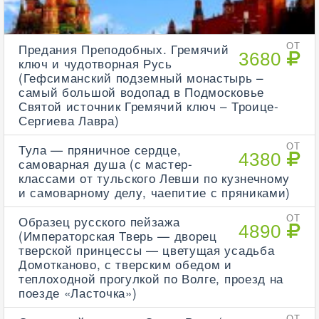
Предания Преподобных. Гремячий
ОТ
3680
ключ и чудотворная Русь
(Гефсиманский подземный монастырь –
самый большой водопад в Подмосковье
Святой источник Гремячий ключ – Троице-
Сергиева Лавра)
Тула — пряничное сердце,
ОТ
4380
самоварная душа (с мастер-
классами от тульского Левши по кузнечному
и самоварному делу, чаепитие с пряниками)
Образец русского пейзажа
ОТ
4890
(Императорская Тверь — дворец
тверской принцессы — цветущая усадьба
Домотканово, с тверским обедом и
теплоходной прогулкой по Волге, проезд на
поезде «Ласточка»)
ОТ