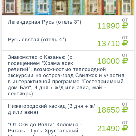
Легендарная Русь (отель 3*)
ОТ
11990
Русь святая (отель 4*)
ОТ
13710
Знакомство с Казанью (с
ОТ
18000
посещением "Храма всех
религий", возможностью теплоходной
экскурсии на остров-град Свияжск и участия
в интерактивной программе "Гостеприимный
дом Бая", 4 дня + ж/д или авиа, май -
сентябрь)
Нижегородский каскад (3 дня + ж/
ОТ
18650
д или авиа)
"От Оки до Волги" Коломна -
ОТ
21490
Рязань - Гусь-Хрустальный -