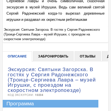
Сергиевой Лавры и очень символичная, сказочная
экскурсия в музей Игрушки. Ведь сам великий святой
Сергий Радонежский когда-то вырезал деревянные
игрушки и раздавал их окрестным ребятишкам
Экскурсия: Святыни Загорска. В гостях у Сергия Радонежского
Эк
(Троице-Сергиева Лавра – музей Игрушки, с проездом на
(Т
+
скоростном электропоезде)
ск
ОПИСАНИЕ
ЗАБРОНИРОВАТЬ
ОТЗЫВЫ
Д
Экскурсия: Святыни Загорска. В
гостях у Сергия Радонежского
(Троице-Сергиева Лавра – музей
Игрушки, с проездом на
скоростном электропоезде)
КОД ЭКСКУРСИИ:
10234
Программа