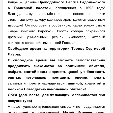
Лавры – церковь
Преподобного Сергия Радонежского
с Трапезной палатой
, освященная в 1692 году!
Благодаря ажурной резьбе колонн, разноцветной росписи
стен, пышному декору карнизов храм кажется сказочным
дворцом! Он построен в особенном, характерном стиле
«нарышкинского барокко». Внутри собора сохранился
древний уникальный резной иконостас, который
считается красивейшим во всей России!
Свободное время на территории Троице-Сергиевой
Лавры.
В свободное время вы сможете самостоятельно
продолжить знакомство со святынями обители,
набрать святой воды и принять целебную благодать
святых источников, поставить свечки, подать
записки и просто насладиться тишиной, красотой и
великой Благодатью намоленной обители!
Обед (доп. плата, для желающих, оплачивается при
покупке тура)
А наше чудесное путешествие символично продолжается
экскурсией в уникальный Музей Игрушек (доп.