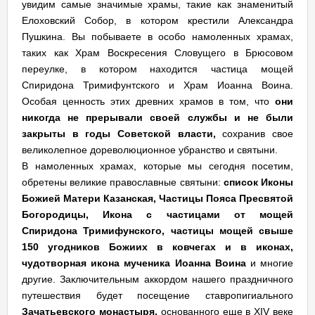
увидим самые значимые храмы, такие как знаменитый
Елоховский Собор, в котором крестили Александра
Пушкина. Вы побываете в особо намоленных храмах,
таких как Храм Воскресения Словущего в Брюсовом
переулке, в котором находится частица мощей
Спиридона Тримифунтского и Храм Иоанна Воина.
Особая ценность этих древних храмов в том, что
они
никогда не прерывали своей службы и не были
закрыты в годы Советской власти,
сохранив свое
великолепное дореволюционное убранство и святыни.
В намоленных храмах, которые мы сегодня посетим,
обретены великие православные святыни:
список Иконы
Божией Матери Казанская, Частицы Пояса Пресвятой
Богородицы, Икона с частицами от мощей
Спиридона Тримифунского, частицы мощей свыше
150 угодников Божиих в ковчегах и в иконах,
чудотворная икона мученика Иоанна Воина
и многие
другие. Заключительным аккордом нашего праздничного
путешествия будет посещение ставропигиального
Зачатьевского монастыря,
основанного еще в XIV веке