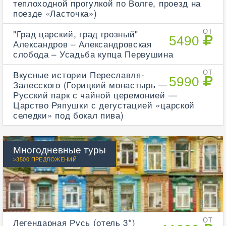
теплоходной прогулкой по Волге, проезд на
поезде «Ласточка»)
"Град царский, град грозный"
ОТ
5490
Александров – Александровская
слобода – Усадьба купца Первушина
Вкусные истории Переславля-
ОТ
5990
Залесского (Горицкий монастырь —
Русский парк с чайной церемонией —
Царство Ряпушки с дегустацией «царской
селедки» под бокал пива)
Многодневные туры
>3500 ПРЕДЛОЖЕНИЙ
Легендарная Русь (отель 3*)
ОТ