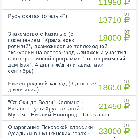
11990
Русь святая (отель 4*)
ОТ
13710
Знакомство с Казанью (с
ОТ
18000
посещением "Храма всех
религий", возможностью теплоходной
экскурсии на остров-град Свияжск и участия
в интерактивной программе "Гостеприимный
дом Бая", 4 дня + ж/д или авиа, май -
сентябрь)
Нижегородский каскад (3 дня + ж/
ОТ
18650
д или авиа)
"От Оки до Волги" Коломна -
ОТ
21490
Рязань - Гусь-Хрустальный -
Муром - Нижний Новгород - Гороховец
Очарование Псковской классики
ОТ
23000
(усадьбы в Пушкинских горах -