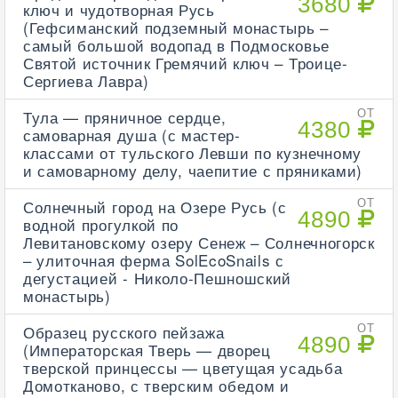
3680
ключ и чудотворная Русь
(Гефсиманский подземный монастырь –
самый большой водопад в Подмосковье
Святой источник Гремячий ключ – Троице-
Сергиева Лавра)
Тула — пряничное сердце,
ОТ
4380
самоварная душа (с мастер-
классами от тульского Левши по кузнечному
и самоварному делу, чаепитие с пряниками)
Солнечный город на Озере Русь (с
ОТ
4890
водной прогулкой по
Левитановскому озеру Сенеж – Солнечногорск
– улиточная ферма SolEcoSnails с
дегустацией - Николо-Пешношский
монастырь)
Образец русского пейзажа
ОТ
4890
(Императорская Тверь — дворец
тверской принцессы — цветущая усадьба
Домотканово, с тверским обедом и