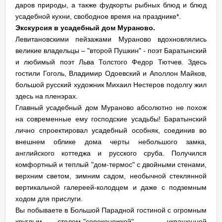
даров природы, а также фудкорты рыбных блюд и блюд
усадебной кухни, свободное время на празднике*.
Экскурсия в усадебный дом Мураново.
Левитановскими пейзажами Мураново вдохновлялись
великие владельцы – "второй Пушкин" - поэт Баратынский
и любимый поэт Льва Толстого Федор Тютчев. Здесь
гостили Гоголь, Владимир Одоевский и Аполлон Майков,
большой русский художник Михаил Нестеров подолгу жил
здесь на пленэрах.
Главный усадебный дом Мураново абсолютно не похож
на современные ему господские усадьбы! Баратынский
лично спроектировал усадебный особняк, соединив во
внешнем облике дома черты небольшого замка,
английского коттеджа и русского сруба. Получился
комфортный и теплый "дом-термос" с двойными стенами,
верхним светом, зимним садом, необычной стеклянной
вертикальной галереей-колодцем и даже с подземным
ходом для прислуги.
Вы побываете в Большой Парадной гостиной с огромным
круглым столом-"сороконожкой" , украшенной