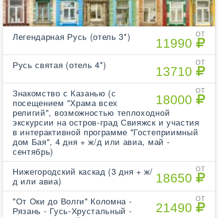
Легендарная Русь (отель 3*)
ОТ
11990
Русь святая (отель 4*)
ОТ
13710
Знакомство с Казанью (с
ОТ
18000
посещением "Храма всех
религий", возможностью теплоходной
экскурсии на остров-град Свияжск и участия
в интерактивной программе "Гостеприимный
дом Бая", 4 дня + ж/д или авиа, май -
сентябрь)
Нижегородский каскад (3 дня + ж/
ОТ
18650
д или авиа)
"От Оки до Волги" Коломна -
ОТ
21490
Рязань - Гусь-Хрустальный -