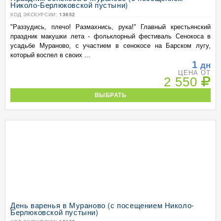
Николо-Берлюковской пустыни)
КОД ЭКСКУРСИИ:
13652
"Раззудись, плечо! Размахнись, рука!" Главный крестьянский
праздник макушки лета - фольклорный фестиваль Сенокоса в
усадьбе Мураново, с участием в сенокосе на Барском лугу,
который воспел в своих ...
1
дн
ЦЕНА ОТ
2 550
ВЫБРАТЬ
День варенья в Мураново (с посещением Николо-
Берлюковской пустыни)