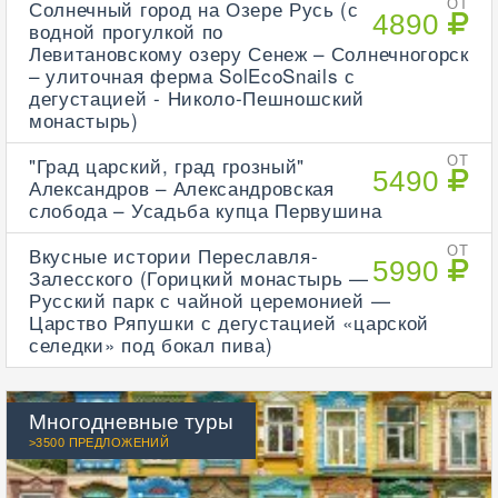
Солнечный город на Озере Русь (с
ОТ
4890
водной прогулкой по
Левитановскому озеру Сенеж – Солнечногорск
– улиточная ферма SolEcoSnails с
дегустацией - Николо-Пешношский
монастырь)
"Град царский, град грозный"
ОТ
5490
Александров – Александровская
слобода – Усадьба купца Первушина
Вкусные истории Переславля-
ОТ
5990
Залесского (Горицкий монастырь —
Русский парк с чайной церемонией —
Царство Ряпушки с дегустацией «царской
селедки» под бокал пива)
Многодневные туры
>3500 ПРЕДЛОЖЕНИЙ