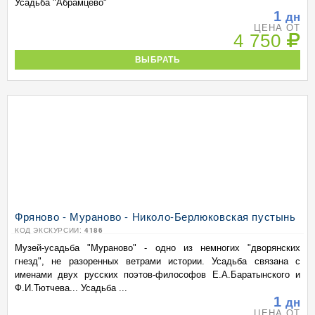
Усадьба "Абрамцево"
1
дн
ЦЕНА ОТ
4 750
ВЫБРАТЬ
Фряново - Мураново - Николо-Берлюковская пустынь
КОД ЭКСКУРСИИ:
4186
Музей-усадьба "Мураново" - одно из немногих "дворянских
гнезд", не разоренных ветрами истории. Усадьба связана с
именами двух русских поэтов-философов Е.А.Баратынского и
Ф.И.Тютчева... Усадьба ...
1
дн
ЦЕНА ОТ