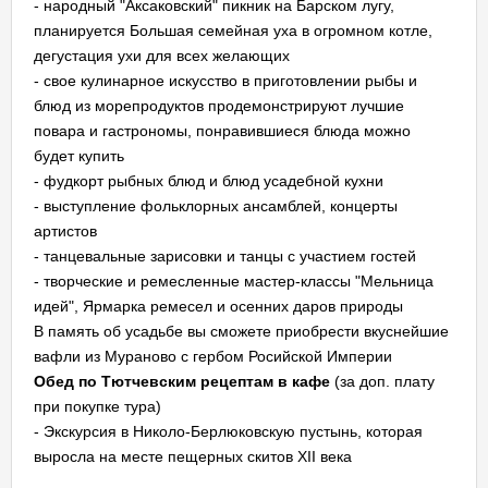
- народный "Аксаковский" пикник на Барском лугу,
планируется Большая семейная уха в огромном котле,
дегустация ухи для всех желающих
- свое кулинарное искусство в приготовлении рыбы и
блюд из морепродуктов продемонстрируют лучшие
повара и гастрономы, понравившиеся блюда можно
будет купить
- фудкорт рыбных блюд и блюд усадебной кухни
- выступление фольклорных ансамблей, концерты
артистов
- танцевальные зарисовки и танцы с участием гостей
- творческие и ремесленные мастер-классы "Мельница
идей", Ярмарка ремесел и осенних даров природы
В память об усадьбе вы сможете приобрести вкуснейшие
вафли из Мураново с гербом Росийской Империи
Обед по Тютчевским рецептам в кафе
(за доп. плату
при покупке тура)
- Экскурсия в Николо-Берлюковскую пустынь, которая
выросла на месте пещерных скитов XII века