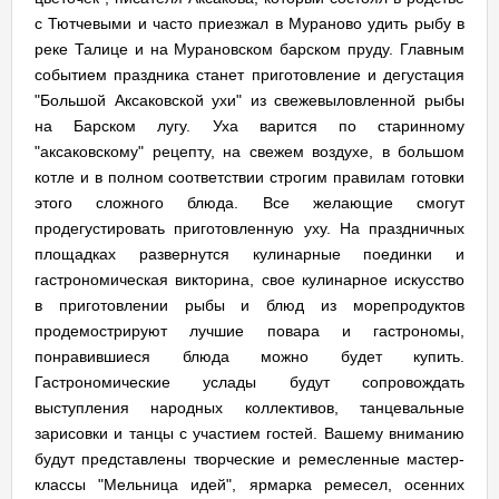
с Тютчевыми и часто приезжал в Мураново удить рыбу в
реке Талице и на Мурановском барском пруду. Главным
событием праздника станет приготовление и дегустация
"Большой Аксаковской ухи" из свежевыловленной рыбы
на Барском лугу. Уха варится по старинному
"аксаковскому" рецепту, на свежем воздухе, в большом
котле и в полном соответствии строгим правилам готовки
этого сложного блюда. Все желающие смогут
продегустировать приготовленную уху. На праздничных
площадках развернутся кулинарные поединки и
гастрономическая викторина, свое кулинарное искусство
в приготовлении рыбы и блюд из морепродуктов
продемострируют лучшие повара и гастрономы,
понравившиеся блюда можно будет купить.
Гастрономические услады будут сопровождать
выступления народных коллективов, танцевальные
зарисовки и танцы с участием гостей. Вашему вниманию
будут представлены творческие и ремесленные мастер-
классы "Мельница идей", ярмарка ремесел, осенних