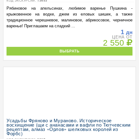
КОД ЭКСКУРСИИ:
13653
Рябиновое на апельсинах, любимое варенье Пушкина -
крыжовенное на водке, джем из еловых шишек, а также
традиционное черешневое, малиновое, абрикосовое, черничное
варенье! Приглашаем на сладкий ...
1
дн
ЦЕНА ОТ
2 550
ВЫБРАТЬ
Усадьбы Фряново и Мураново. Историческое
восхищение (щи с ананасами и вафли по Тютчевским
рецептам, алмаз «Орлов» шелковых королей из
Форбс)