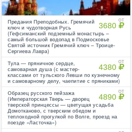
Предания Преподобных. Гремячий
ОТ
3680
ключ и чудотворная Русь
(Гефсиманский подземный монастырь –
самый большой водопад в Подмосковье
Святой источник Гремячий ключ – Троице-
Сергиева Лавра)
Тула — пряничное сердце,
ОТ
4380
самоварная душа (с мастер-
классами от тульского Левши по кузнечному
и самоварному делу, чаепитие с пряниками)
Образец русского пейзажа
ОТ
4890
(Императорская Тверь — дворец
тверской принцессы — цветущая усадьба
Домотканово, с тверским обедом и
теплоходной прогулкой по Волге, проезд на
поезде «Ласточка»)