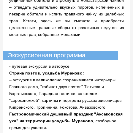
уединенной обители и отдохнуть в монастырской чайной
– отведать удивительно вкусных пирогов, испеченных в
пекарне обители и испить травяного чайку из целебных
трав. Кстати, здесь же вы сможете и приобрести
целительные травяные сборы от различных недугов, из
местных трав, собранных монахами.
Экскурсионная программа
- путевая экскурсия в автобусе
Страна поэтов, усадьба Мураново:
– экскурсия в великолепно сохранившиеся интерьеры
Главного дома, "кабинет двух поэтов" Тютчева и
Баратынского, Парадная гостиная со столом-
"сороконожкой", картины и портреты русских живописцев
Кипренского, Тропинина, Рокотова, Айвазовского
Гастрономический душевный праздник "Аксаковская
уха" на территории усадьбы Мураново,
свободное
время для участия
: