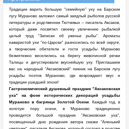
Традиции варить большую "семейную" уху на Барском
лугу Мураново заложил самый заядлый рыболов русской
литературы и родственник Тютчевых – писатель Аксаков,
который даже посвятил своему увлечению рыбалкой
целый труд "Записки об уженье рыбы". Ароматы
наваристой ухи "по-Царски" разносились по всей округе,
а творческие обитатели и гости усадьбы Мураново
безмятежно веселились на берегу живописной речки
Талицы и дегустировали вкуснейшую уху. Приглашаем
вас на народный "Аксаковский" пикник на Барском лугу
усадьбы поэтов Мураново, где возрождают вкус и
традиции ушедшей эпохи!
Гастрономический душевный праздник "Аксаковская
уха" на фоне исторических декораций усадьбы
Мураново в багрянце Золотой Осени
. Каждый год, в
золотую пору осени, в Мураново традиционно
проводится большой праздник "Аксаковская уха",
посвященный дню рождения автора сказки "Аленький
цветочек", писателя Аксакова, который состоял в родстве