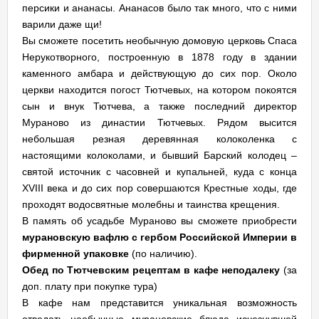
персики и ананасы. Ананасов было так много, что с ними
варили даже щи!
Вы сможете посетить необычную домовую церковь Спаса
Нерукотворного, построенную в 1878 году в здании
каменного амбара и действующую до сих пор. Около
церкви находится погост Тютчевых, на котором покоятся
сын и внук Тютчева, а также последний директор
Мураново из династии Тютчевых. Рядом высится
небольшая резная деревянная колоколенка с
настоящими колоколами, и бывший Барский колодец –
святой источник с часовней и купальней, куда с конца
XVIII века и до сих пор совершаются Крестные ходы, где
проходят водосвятные молебны и таинства крещения.
В память об усадьбе Мураново вы сможете приобрести
мурановскую вафлю с гербом Российской Империи в
фирменной упаковке
(по наличию).
Обед по Тютчевским рецептам в кафе неподалеку
(за
доп. плату при покупке тура)
В кафе нам представится уникальная возможность