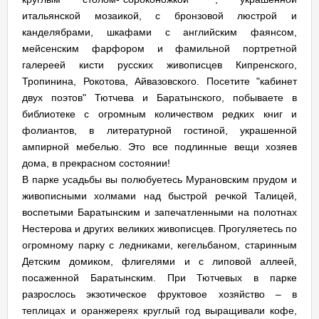
итальянской мозаикой, с бронзовой люстрой и
канделябрами, шкафами с английским фаянсом,
мейсенским фарфором и фамильной портретной
галереей кисти русских живописцев Кипренского,
Тропинина, Рокотова, Айвазовского. Посетите "кабинет
двух поэтов" Тютчева и Баратынского, побываете в
библиотеке с огромным количеством редких книг и
фолиантов, в литературной гостиной, украшенной
ампирной мебелью. Это все подлинные вещи хозяев
дома, в прекрасном состоянии!
В парке усадьбы вы полюбуетесь Мурановским прудом и
живописными холмами над быстрой речкой Талицей,
воспетыми Баратынским и запечатленными на полотнах
Нестерова и других великих живописцев. Прогуляетесь по
огромному парку с ледниками, кегельбаном, старинным
Детским домиком, флигелями и с липовой аллеей,
посаженной Баратынским. При Тютчевых в парке
разрослось экзотическое фруктовое хозяйство – в
теплицах и оранжереях круглый год выращивали кофе,