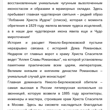
восстановленным уникальным чугунным вызолоченным
иконостасом и образами в мраморных окладах. Здесь
пребывает главная чудотворная святыня – редкий образ
"Лобзание Христа Иудою" (список), которая с момента
обретения в 1829 году являла великие чудеса исцелений,
а в наши дни чудотворная икона явила еще и Чудо
мироточения!
История и расцвет Николо-Берлюковской пустыни
неразрывно связана с историей Дома Романовых.
Недаром от главных ворот к храму Христа Спасителя
ведет "Аллея Славы Романовых", на которой установлены
памятники практическим всем царям, императорам,
Великим князьям и княгиням династии Романовых –
уникальный случай для монастыря!
Главная доминанта Николо-Берлюковской обители –
самая высокая в России пятиярусная колокольня со
звонницей, которую возвели в 1885 году архитекторы,
инженеры и мастера, строившие храм Христа Спасителя
в Москве. Здесь вы сможете насладиться благодатью