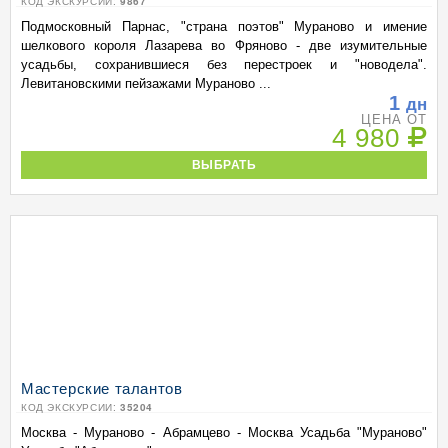
КОД ЭКСКУРСИИ:
9867
Подмосковный Парнас, "страна поэтов" Мураново и имение
шелкового короля Лазарева во Фряново - две изумительные
усадьбы, сохранившиеся без перестроек и "новодела".
Левитановскими пейзажами Мураново ...
1
дн
ЦЕНА ОТ
4 980
ВЫБРАТЬ
Мастерские талантов
КОД ЭКСКУРСИИ:
35204
Москва - Мураново - Абрамцево - Москва Усадьба "Мураново"