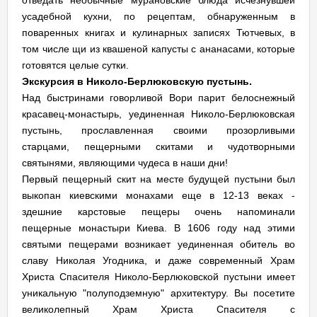
отведать необычные мурановские блюда исчезнувшей
усадебной кухни, по рецептам, обнаруженным в
поваренных книгах и кулинарных записях Тютчевых, в
том числе щи из квашеной капусты с ананасами, которые
готовятся целые сутки.
Экскурсия в Николо-Берлюковскую пустынь.
Над быстринами говорливой Вори парит белоснежный
красавец-монастырь, уединенная Николо-Берлюковская
пустынь, прославленная своими прозорливыми
старцами, пещерными скитами и чудотворными
святынями, являющими чудеса в наши дни!
Первый пещерный скит на месте будущей пустыни был
выкопан киевскими монахами еще в 12-13 веках -
здешние карстовые пещеры очень напоминали
пещерные монастыри Киева. В 1606 году над этими
святыми пещерами возникает уединенная обитель во
славу Николая Угодника, и даже современный Храм
Христа Спасителя Николо-Берлюковской пустыни имеет
уникальную "полуподземную" архитектуру. Вы посетите
великолепный Храм Христа Спасителя с