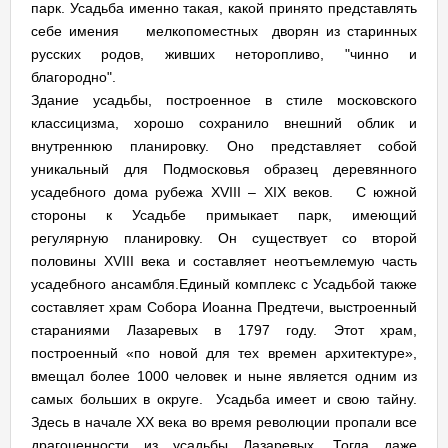
парк. Усадьба именно такая, какой принято представлять
себе имения мелкопоместных дворян из старинных
русских родов, живших неторопливо, "чинно и
благородно".
Здание усадьбы, построенное в стиле московского
классицизма, хорошо сохранило внешний облик и
внутреннюю планировку. Оно представляет собой
уникальный для Подмосковья образец деревянного
усадебного дома рубежа XVIII – XIX веков. С южной
стороны к Усадьбе примыкает парк, имеющий
регулярную планировку. Он существует со второй
половины XVIII века и составляет неотъемлемую часть
усадебного ансамбля.Единый комплекс с Усадьбой также
составляет храм Собора Иоанна Предтечи, выстроенный
стараниями Лазаревых в 1797 году. Этот храм,
построенный «по новой для тех времен архитектуре»,
вмещал более 1000 человек и ныне является одним из
самых больших в округе. Усадьба имеет и свою тайну.
Здесь в начале XX века во время революции пропали все
драгоценности из усадьбы Лазаревых. Тогда даже