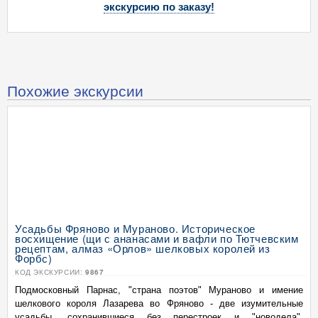
экскурсию по заказу!
Похожие экскурсии
Усадьбы Фряново и Мураново. Историческое
восхищение (щи с ананасами и вафли по Тютчевским
рецептам, алмаз «Орлов» шелковых королей из
Форбс)
КОД ЭКСКУРСИИ:
9867
Подмосковный Парнас, "страна поэтов" Мураново и имение
шелкового короля Лазарева во Фряново - две изумительные
усадьбы, сохранившиеся без перестроек и "новодела".