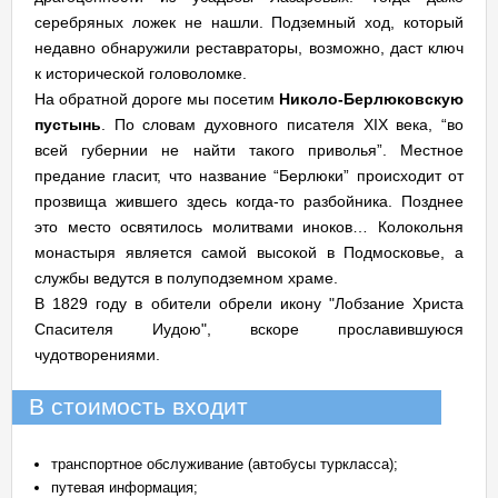
серебряных ложек не нашли. Подземный ход, который
недавно обнаружили реставраторы, возможно, даст ключ
к исторической головоломке.
На обратной дороге мы посетим
Николо-Берлюковскую
пустынь
. По словам духовного писателя XIX века, “во
всей губернии не найти такого приволья”. Местное
предание гласит, что название “Берлюки” происходит от
прозвища жившего здесь когда-то разбойника. Позднее
это место освятилось молитвами иноков… Колокольня
монастыря является самой высокой в Подмосковье, а
службы ведутся в полуподземном храме.
В 1829 году в обители обре­ли икону "Лобзание Христа
Спасителя Иудою", вскоре про­славившуюся
чудотворениями.
В стоимость входит
транспортное обслуживание (автобусы туркласса);
путевая информация;