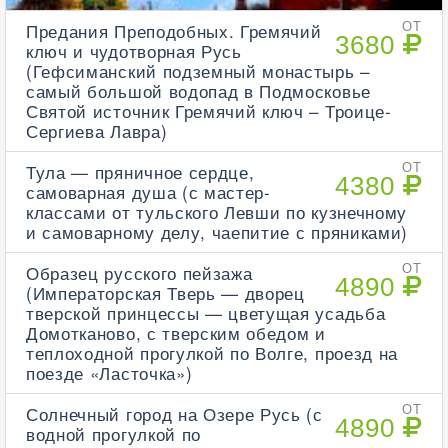
Предания Преподобных. Гремячий
ОТ
3680
ключ и чудотворная Русь
(Гефсиманский подземный монастырь –
самый большой водопад в Подмосковье
Святой источник Гремячий ключ – Троице-
Сергиева Лавра)
Тула — пряничное сердце,
ОТ
4380
самоварная душа (с мастер-
классами от тульского Левши по кузнечному
и самоварному делу, чаепитие с пряниками)
Образец русского пейзажа
ОТ
4890
(Императорская Тверь — дворец
тверской принцессы — цветущая усадьба
Домотканово, с тверским обедом и
теплоходной прогулкой по Волге, проезд на
поезде «Ласточка»)
Солнечный город на Озере Русь (с
ОТ
4890
водной прогулкой по