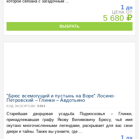
которой связана с загадочным ...
1
дн
ЦЕНА ОТ
5 680
ВЫБРАТЬ
"Брюс всемогущий и пустынь на Воре" Лосино-
Петровский – Глинки – Авдотьино
КОД ЭКСКУРСИИ:
5284
Старейшая дворцовая усадьба Подмосковья – Глинки,
принадлежавшая графу Якову Вилимовичу Брюсу, чьё имя
окутано многочисленными легендами, раскрывает для вас свои
двери и тайны. Также вы узнаете, где ...
1
дн