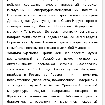
пейзажи составляют вместе уникальный историко-
культурный и литературно-мемориальный памятник.
Прогулявшись по территории парка, можно осмотреть
Детский домик, Домовую церковь Спаса Нерукотворного,
Липовую аллею, Флигель Эрнестины Федоровны –
матери И.Ф.Тютчева. Во время экскурсии Вы узнаете
историю таких известных родов России как Энгельгардты,
Боратынские, Путяты, Тютчевы, судьба, которых в разные
годы была неразрывно связана с усадьбой Мураново.
Усадьба Фряново.
Приглашаем Вас посетить музей,
расположенный в Усадебном доме, построенном
екатерининским вельможей Иваном Лазаревичем
Лазаревым в 1801 году. Семья купцов Лазаревых
прибыла в Россию из Персии и получила
потомственное дворянство, пожалованное Екатериной II
за создание лучшей в России Фряновской шелковой
мануфактуры. Усадьба фабриканта Лазарева во
Фряново - уютнейшее место. Небольшой дом с
флигелями, антресолями и мезонином, скромный