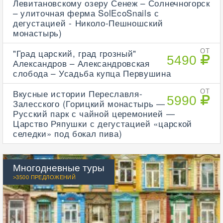
Левитановскому озеру Сенеж – Солнечногорск
– улиточная ферма SolEcoSnails с
дегустацией - Николо-Пешношский
монастырь)
"Град царский, град грозный"
ОТ
5490
Александров – Александровская
слобода – Усадьба купца Первушина
Вкусные истории Переславля-
ОТ
5990
Залесского (Горицкий монастырь —
Русский парк с чайной церемонией —
Царство Ряпушки с дегустацией «царской
селедки» под бокал пива)
Многодневные туры
>3500 ПРЕДЛОЖЕНИЙ