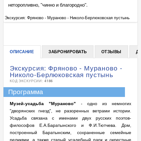
неторопливно, "чинно и благородно".
Экскурсия: Фряново - Мураново - Николо-Берлюковская пустынь
Эк
+
ОПИСАНИЕ
ЗАБРОНИРОВАТЬ
ОТЗЫВЫ
Д
Экскурсия: Фряново - Мураново -
Николо-Берлюковская пустынь
КОД ЭКСКУРСИИ:
4186
Программа
Музей-усадьба "Мураново"
- одно из немногих
"дворянских гнезд", не разоренных ветрами истории.
Усадьба связана с именами двух русских поэтов-
философов Е.А.Баратынского и Ф.И.Тютчева. Дом,
построенный Баратынским, сохраненные семейные
реликвии, а также старый усадебный парк и окрестные