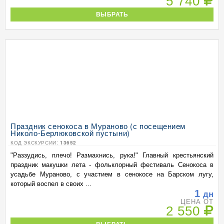
5 740
ВЫБРАТЬ
Праздник сенокоса в Мураново (с посещением
Николо-Берлюковской пустыни)
КОД ЭКСКУРСИИ:
13652
"Раззудись, плечо! Размахнись, рука!" Главный крестьянский
праздник макушки лета - фольклорный фестиваль Сенокоса в
усадьбе Мураново, с участием в сенокосе на Барском лугу,
который воспел в своих ...
1
дн
ЦЕНА ОТ
2 550