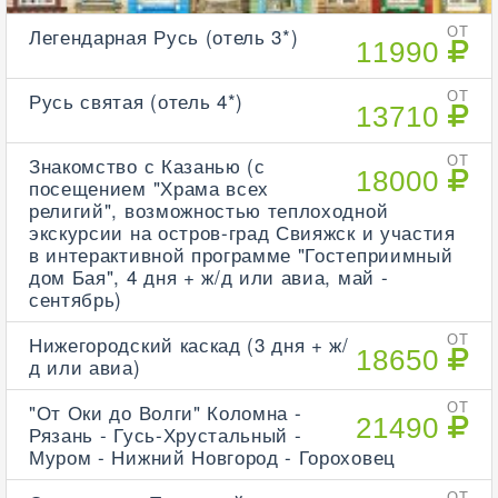
Легендарная Русь (отель 3*)
ОТ
11990
Русь святая (отель 4*)
ОТ
13710
Знакомство с Казанью (с
ОТ
18000
посещением "Храма всех
религий", возможностью теплоходной
экскурсии на остров-град Свияжск и участия
в интерактивной программе "Гостеприимный
дом Бая", 4 дня + ж/д или авиа, май -
сентябрь)
Нижегородский каскад (3 дня + ж/
ОТ
18650
д или авиа)
"От Оки до Волги" Коломна -
ОТ
21490
Рязань - Гусь-Хрустальный -
Муром - Нижний Новгород - Гороховец
ОТ