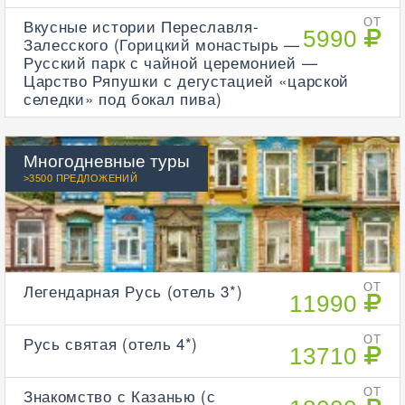
Вкусные истории Переславля-
ОТ
5990
Залесского (Горицкий монастырь —
Русский парк с чайной церемонией —
Царство Ряпушки с дегустацией «царской
селедки» под бокал пива)
Многодневные туры
>3500 ПРЕДЛОЖЕНИЙ
Легендарная Русь (отель 3*)
ОТ
11990
Русь святая (отель 4*)
ОТ
13710
Знакомство с Казанью (с
ОТ