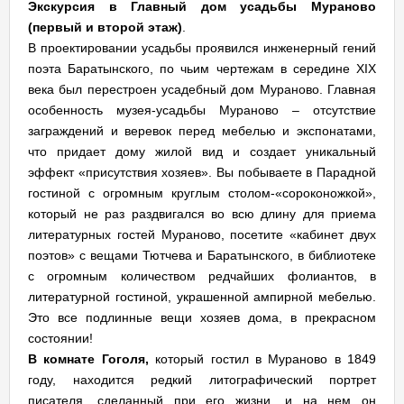
Экскурсия в Главный дом усадьбы Мураново
(первый и второй этаж)
.
В проектировании усадьбы проявился инженерный гений
поэта Баратынского, по чьим чертежам в середине XIX
века был перестроен усадебный дом Мураново. Главная
особенность музея-усадьбы Мураново – отсутствие
заграждений и веревок перед мебелью и экспонатами,
что придает дому жилой вид и создает уникальный
эффект «присутствия хозяев». Вы побываете в Парадной
гостиной с огромным круглым столом-«сороконожкой»,
который не раз раздвигался во всю длину для приема
литературных гостей Мураново, посетите «кабинет двух
поэтов» с вещами Тютчева и Баратынского, в библиотеке
с огромным количеством редчайших фолиантов, в
литературной гостиной, украшенной ампирной мебелью.
Это все подлинные вещи хозяев дома, в прекрасном
состоянии!
В комнате Гоголя,
который гостил в Мураново в 1849
году, находится редкий литографический портрет
писателя, сделанный при его жизни, и на нем он