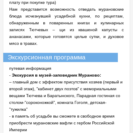
плату при покупке тура)
Нам представится возможность отведать мурановские
блюда исчезнувшей усадебной кухни, по рецептам,
обнаруженным в поваренных книгах и кулинарных
записях Тютчевых – щи из квашеной капусты с
ананасами, которые готовятся целые сутки, и духовое
мясо в травах.
Экскурсионная программа
путевая информация
-
Экскурсия в музей-заповедник Мураново:
– главный дом с эффектом присутствия хозяев (первый и
второй этаж), "кабинет двух поэтов" с мемориальными
вещами Тютчева и Баратынского, Парадная гостиная со
столом-"сороконожкой", комната Гоголя, детская-
"тужилка"
- в память об усадьбе вы сможете в свободное время
приобрести мурановские вафли с гербом Российской
Империи