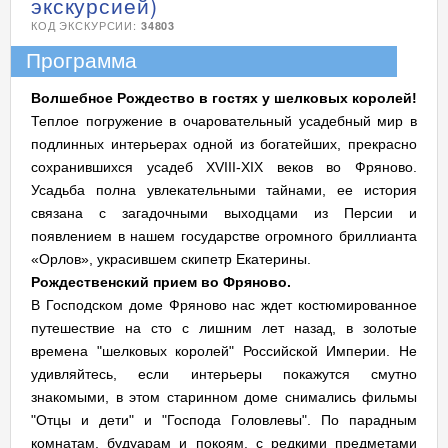
экскурсией)
КОД ЭКСКУРСИИ:
34803
Программа
Волшебное Рождество в гостях у шелковых королей!
Теплое погружение в очаровательный усадебный мир в
подлинных интерьерах одной из богатейших, прекрасно
сохранившихся усадеб XVIII-XIX веков во Фряново.
Усадьба полна увлекательными тайнами, ее история
связана с загадочными выходцами из Персии и
появлением в нашем государстве огромного бриллианта
«Орлов», украсившем скипетр Екатерины.
Рождественский прием во Фряново.
В Господском доме Фряново нас ждет костюмированное
путешествие на сто с лишним лет назад, в золотые
времена "шелковых королей" Российской Империи. Не
удивляйтесь, если интерьеры покажутся смутно
знакомыми, в этом старинном доме снимались фильмы
"Отцы и дети" и "Господа Головлевы". По парадным
комнатам, будуарам и покоям, с редкими предметами