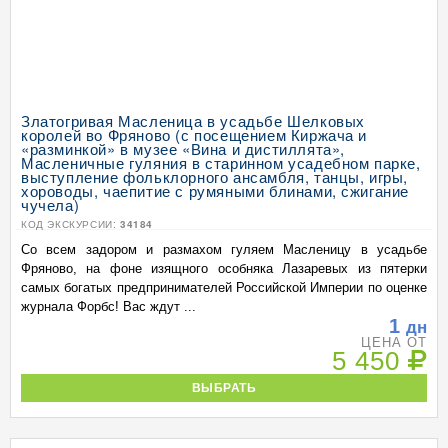
Златогривая Масленица в усадьбе Шелковых
королей во Фряново (с посещением Киржача и
«разминкой» в музее «Вина и дистиллята»,
Масленичные гуляния в старинном усадебном парке,
выступление фольклорного ансамбля, танцы, игры,
хороводы, чаепитие с румяными блинами, сжигание
чучела)
КОД ЭКСКУРСИИ:
34184
Со всем задором и размахом гуляем Масленицу в усадьбе
Фряново, на фоне изящного особняка Лазаревых из пятерки
самых богатых предпринимателей Российской Империи по оценке
журнала Форбс! Вас ждут ...
1
дн
ЦЕНА ОТ
5 450
ВЫБРАТЬ