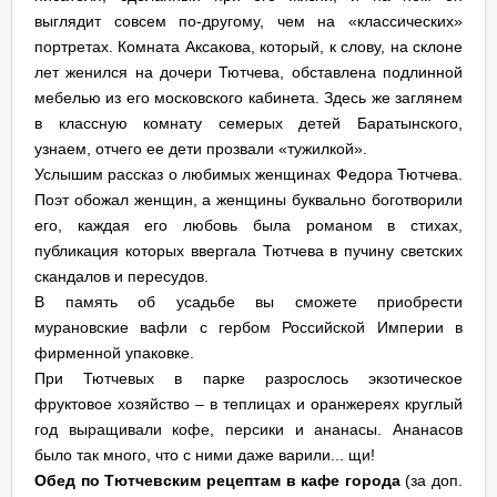
выглядит совсем по-другому, чем на «классических»
портретах. Комната Аксакова, который, к слову, на склоне
лет женился на дочери Тютчева, обставлена подлинной
мебелью из его московского кабинета. Здесь же заглянем
в классную комнату семерых детей Баратынского,
узнаем, отчего ее дети прозвали «тужилкой».
Услышим рассказ о любимых женщинах Федора Тютчева.
Поэт обожал женщин, а женщины буквально боготворили
его, каждая его любовь была романом в стихах,
публикация которых ввергала Тютчева в пучину светских
скандалов и пересудов.
В память об усадьбе вы сможете приобрести
мурановские вафли с гербом Российской Империи в
фирменной упаковке.
При Тютчевых в парке разрослось экзотическое
фруктовое хозяйство – в теплицах и оранжереях круглый
год выращивали кофе, персики и ананасы. Ананасов
было так много, что с ними даже варили... щи!
Обед по Тютчевским рецептам в кафе города
(за доп.