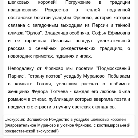
шелковых королей! Погружение в традиции
празднования Рождества в теплой подлинной
обстановке богатой усадьбы Фряново, история которой
связана с загадочным выходцем из Персии и тайной
алмаза "Орлов". Владелица особняка, Софья Ефимовна
и ее горничная Лизанька поведут увлекательный
рассказ о семейных рождественских традициях, о
новогодних приметах, гаданиях и играх.
Неподалеку от Фряново мы посетим "Подмосковный
Парнас", "страну поэтов" усадьбу Мураново. Побываем
в комнате Гоголя, услышим рассказ о любимых
женщинах Федора Тютчева - каждая его любовь была
романом в стихах, публикация которых ввергала поэта и
предмет его страсти в пучину светских скандалов.
Экскурсия: Волшебное Рождество в усадьбе шелковых королей
Эк
й
(очаровательное Мураново и уютное Фряново, с костюмированной
(о
+
рождественской экскурсией)
ро