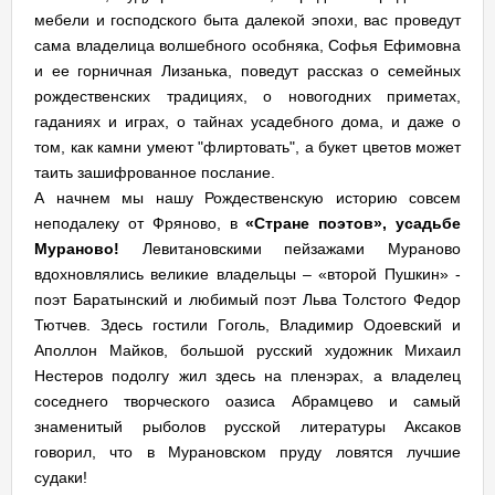
мебели и господского быта далекой эпохи, вас проведут
сама владелица волшебного особняка, Софья Ефимовна
и ее горничная Лизанька, поведут рассказ о семейных
рождественских традициях, о новогодних приметах,
гаданиях и играх, о тайнах усадебного дома, и даже о
том, как камни умеют "флиртовать", а букет цветов может
таить зашифрованное послание.
А начнем мы нашу Рождественскую историю совсем
неподалеку от Фряново, в
«Стране поэтов», усадьбе
Мураново!
Левитановскими пейзажами Мураново
вдохновлялись великие владельцы – «второй Пушкин» -
поэт Баратынский и любимый поэт Льва Толстого Федор
Тютчев. Здесь гостили Гоголь, Владимир Одоевский и
Аполлон Майков, большой русский художник Михаил
Нестеров подолгу жил здесь на пленэрах, а владелец
соседнего творческого оазиса Абрамцево и самый
знаменитый рыболов русской литературы Аксаков
говорил, что в Мурановском пруду ловятся лучшие
судаки!