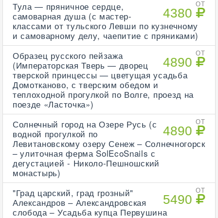
Тула — пряничное сердце,
ОТ
4380
самоварная душа (с мастер-
классами от тульского Левши по кузнечному
и самоварному делу, чаепитие с пряниками)
Образец русского пейзажа
ОТ
4890
(Императорская Тверь — дворец
тверской принцессы — цветущая усадьба
Домотканово, с тверским обедом и
теплоходной прогулкой по Волге, проезд на
поезде «Ласточка»)
Солнечный город на Озере Русь (с
ОТ
4890
водной прогулкой по
Левитановскому озеру Сенеж – Солнечногорск
– улиточная ферма SolEcoSnails с
дегустацией - Николо-Пешношский
монастырь)
"Град царский, град грозный"
ОТ
5490
Александров – Александровская
слобода – Усадьба купца Первушина