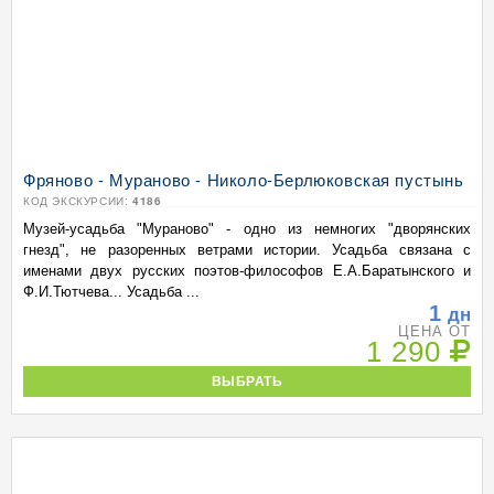
Фряново - Мураново - Николо-Берлюковская пустынь
КОД ЭКСКУРСИИ:
4186
Музей-усадьба "Мураново" - одно из немногих "дворянских
гнезд", не разоренных ветрами истории. Усадьба связана с
именами двух русских поэтов-философов Е.А.Баратынского и
Ф.И.Тютчева... Усадьба ...
1
дн
ЦЕНА ОТ
1 290
ВЫБРАТЬ