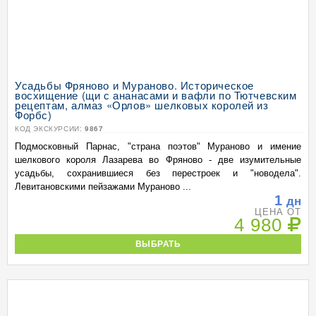
Усадьбы Фряново и Мураново. Историческое
восхищение (щи с ананасами и вафли по Тютчевским
рецептам, алмаз «Орлов» шелковых королей из
Форбс)
КОД ЭКСКУРСИИ:
9867
Подмосковный Парнас, "страна поэтов" Мураново и имение
шелкового короля Лазарева во Фряново - две изумительные
усадьбы, сохранившиеся без перестроек и "новодела".
Левитановскими пейзажами Мураново ...
1
дн
ЦЕНА ОТ
4 980
ВЫБРАТЬ