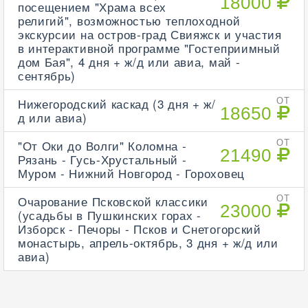
18000
посещением "Храма всех
религий", возможностью теплоходной
экскурсии на остров-град Свияжск и участия
в интерактивной программе "Гостеприимный
дом Бая", 4 дня + ж/д или авиа, май -
сентябрь)
Нижегородский каскад (3 дня + ж/
ОТ
18650
д или авиа)
"От Оки до Волги" Коломна -
ОТ
21490
Рязань - Гусь-Хрустальный -
Муром - Нижний Новгород - Гороховец
Очарование Псковской классики
ОТ
23000
(усадьбы в Пушкинских горах -
Изборск - Печоры - Псков и Снетогорский
монастырь, апрель-октябрь, 3 дня + ж/д или
авиа)