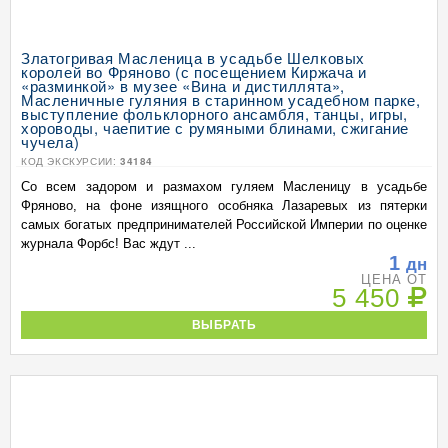
Златогривая Масленица в усадьбе Шелковых
королей во Фряново (с посещением Киржача и
«разминкой» в музее «Вина и дистиллята»,
Масленичные гуляния в старинном усадебном парке,
выступление фольклорного ансамбля, танцы, игры,
хороводы, чаепитие с румяными блинами, сжигание
чучела)
КОД ЭКСКУРСИИ:
34184
Со всем задором и размахом гуляем Масленицу в усадьбе
Фряново, на фоне изящного особняка Лазаревых из пятерки
самых богатых предпринимателей Российской Империи по оценке
журнала Форбс! Вас ждут ...
1
дн
ЦЕНА ОТ
5 450
ВЫБРАТЬ