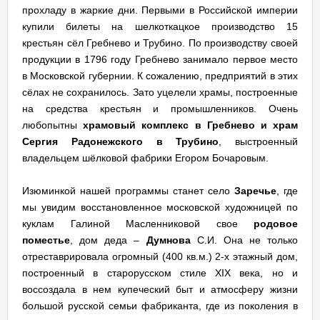
прохладу в жаркие дни. Первыми в Российской империи
купили билеты на шелкоткацкое производство 15
крестьян сёл Гребнево и Трубино. По производству своей
продукции в 1796 году Гребнево занимало первое место
в Московской губернии. К сожалению, предприятий в этих
сёлах не сохранилось. Зато уцелели храмы, построенные
на средства крестьян и промышленников. Очень
любопытны
храмовый комплекс в Гребнево и храм
Сергия Радонежского в Трубино
, выстроенный
владельцем шёлковой фабрики Егором Бочаровым.
Изюминкой нашей программы станет село
Заречье
, где
мы увидим восстановленное московской художницей по
куклам Галиной Масленниковой свое
родовое
поместье
, дом деда –
Думнова
С.И. Она не только
отреставрировала огромный (400 кв.м.) 2-х этажный дом,
построенный в старорусском стиле ХIХ века, но и
воссоздала в нем купеческий быт и атмосферу жизни
большой русской семьи фабриканта, где из поколения в