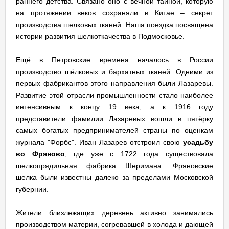
раннего детства. Связано оно с вечной тайной, которую
на протяжении веков сохраняли в Китае – секрет
производства шелковых тканей. Наша поездка посвящена
истории развития шелкоткачества в Подмосковье.
Ещё в Петровские времена началось в России
производство шёлковых и бархатных тканей. Одними из
первых фабрикантов этого направления были Лазаревы.
Развитие этой отрасли промышленности стало наиболее
интенсивным к концу 19 века, а к 1916 году
представители фамилии Лазаревых вошли в пятёрку
самых богатых предпринимателей страны по оценкам
журнала "Форбс". Иван Лазарев отстроил свою
усадьбу
во Фряново
, где уже с 1722 года существовала
шелкопрядильная фабрика Шеримана. Фряновские
шелка были известны далеко за пределами Московской
губернии.
Жители близлежащих деревень активно занимались
производством материи, согревавшей в холода и дающей