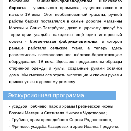
поколение занимались
производством шелкового
бархата
– уникального промысла, существовавшего в
начале 19 века. Этот необыкновенной красоты, ручной
работы бархат поставлялся в самые дорогие магазины
Москвы и Санкт-Петербурга, даже к царскому двору! На
территории усадьбы находится ещё один интересный
объект -
бревенчатая фабрика-светёлка
, в которой
раньше работали сельские ткачи, а теперь здесь
разместилось восстановленное шёлково-бархатоткацкое
оборудование 19 века. Здесь же представлены образцы
старинной одежды и куклы, созданные руками хозяйки
дома. Мы сможем осмотреть экспозиции и своими руками
прикоснуться к древнему ремеслу.
Экскурсионная программа
- усадьба Гребнево: парк и храмы Гребневской иконы
Божией Матери и Святителя Николая Чудотворца;
- Трубино, храм преподобного Сергия Радонежского;
- Фряново: усадьба Лазаревых и храм Иоанна Предтечи;