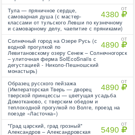
Тула — пряничное сердце,
ОТ
4380
самоварная душа (с мастер-
классами от тульского Левши по кузнечному
и самоварному делу, чаепитие с пряниками)
Солнечный город на Озере Русь (с
ОТ
4890
водной прогулкой по
Левитановскому озеру Сенеж – Солнечногорск
– улиточная ферма SolEcoSnails с
дегустацией - Николо-Пешношский
монастырь)
Образец русского пейзажа
ОТ
4890
(Императорская Тверь — дворец
тверской принцессы — цветущая усадьба
Домотканово, с тверским обедом и
теплоходной прогулкой по Волге, проезд на
поезде «Ласточка»)
"Град царский, град грозный"
ОТ
5490
Александров – Александровская