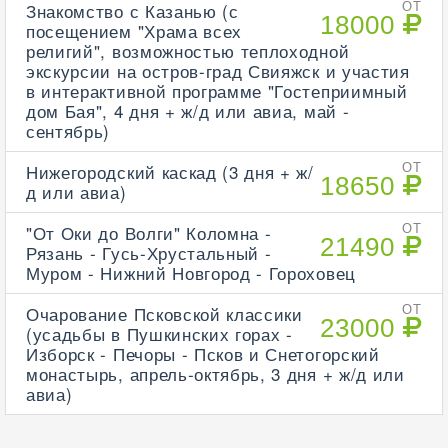
Знакомство с Казанью (с
ОТ
18000
посещением "Храма всех
религий", возможностью теплоходной
экскурсии на остров-град Свияжск и участия
в интерактивной программе "Гостеприимный
дом Бая", 4 дня + ж/д или авиа, май -
сентябрь)
Нижегородский каскад (3 дня + ж/
ОТ
18650
д или авиа)
"От Оки до Волги" Коломна -
ОТ
21490
Рязань - Гусь-Хрустальный -
Муром - Нижний Новгород - Гороховец
Очарование Псковской классики
ОТ
23000
(усадьбы в Пушкинских горах -
Изборск - Печоры - Псков и Снетогорский
монастырь, апрель-октябрь, 3 дня + ж/д или
авиа)