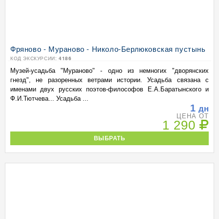
Фряново - Мураново - Николо-Берлюковская пустынь
КОД ЭКСКУРСИИ:
4186
Музей-усадьба "Мураново" - одно из немногих "дворянских
гнезд", не разоренных ветрами истории. Усадьба связана с
именами двух русских поэтов-философов Е.А.Баратынского и
Ф.И.Тютчева... Усадьба ...
1
дн
ЦЕНА ОТ
1 290
ВЫБРАТЬ