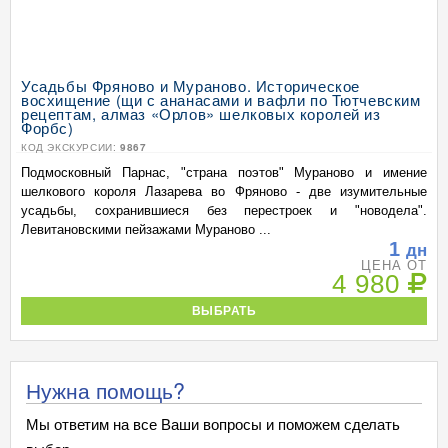
Усадьбы Фряново и Мураново. Историческое
восхищение (щи с ананасами и вафли по Тютчевским
рецептам, алмаз «Орлов» шелковых королей из
Форбс)
КОД ЭКСКУРСИИ:
9867
Подмосковный Парнас, "страна поэтов" Мураново и имение
шелкового короля Лазарева во Фряново - две изумительные
усадьбы, сохранившиеся без перестроек и "новодела".
Левитановскими пейзажами Мураново ...
1
дн
ЦЕНА ОТ
4 980
ВЫБРАТЬ
Нужна помощь?
Мы ответим на все Ваши вопросы и поможем сделать