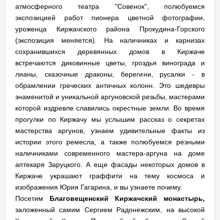
атмосферного театра "Совенок", полюбуемся
экспозицией работ пионера цветной фотографии,
уроженца Киржачского района Прокудина-Горского
(экспозиция меняется). На наличниках и карнизах
сохранившихся деревянных домов в Киржаче
встречаются диковинные цветы, гроздья винограда и
лианы, сказочные драконы, берегини, русалки - в
обрамлении греческих античных колонн. Это шедевры
знаменитой и уникальной аргуновской резьбы, мастерами
которой издревле славились окрестные земли. Во время
прогулки по Киржачу мы услышим рассказ о секретах
мастерства аргунов, узнаем удивительные факты из
истории этого ремесла, а также полюбуемся резными
наличниками современного мастера-аргуна на доме
аптекаря Заруцкого. А еще фасады некоторых домов в
Киржаче украшают граффити на тему космоса и
изображения Юрия Гагарина, и вы узнаете почему.
Посетим
Благовещенский Киржачский монастырь,
заложенный самим Сергием Радонежским, на высокой