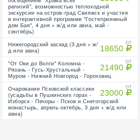
религий", возможностью теплоходной
экскурсии на остров-град Свияжск и участия
в интерактивной программе "Гостеприимный
дом Бая", 4 дня + ж/д или авиа, май -
сентябрь)
Нижегородский каскад (3 дня + ж/
ОТ
18650
д или авиа)
"От Оки до Волги" Коломна -
ОТ
21490
Рязань - Гусь-Хрустальный -
Муром - Нижний Новгород - Гороховец
Очарование Псковской классики
ОТ
23000
(усадьбы в Пушкинских горах -
Изборск - Печоры - Псков и Снетогорский
монастырь, апрель-октябрь, 3 дня + ж/д или
авиа)