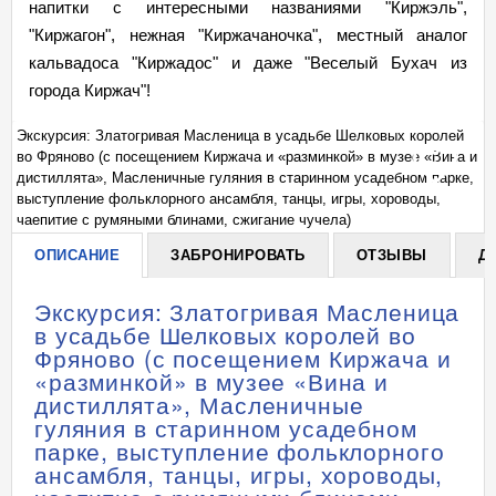
напитки с интересными названиями "Киржэль",
"Киржагон", нежная "Киржачаночка", местный аналог
кальвадоса "Киржадос" и даже "Веселый Бухач из
города Киржач"!
й
Экскурсия: Златогривая Масленица в усадьбе Шелковых королей
Эк
 и
во Фряново (с посещением Киржача и «разминкой» в музее «Вина и
во
+
е,
дистиллята», Масленичные гуляния в старинном усадебном парке,
ди
выступление фольклорного ансамбля, танцы, игры, хороводы,
вы
чаепитие с румяными блинами, сжигание чучела)
ча
ОПИСАНИЕ
ЗАБРОНИРОВАТЬ
ОТЗЫВЫ
Д
Экскурсия: Златогривая Масленица
в усадьбе Шелковых королей во
Фряново (с посещением Киржача и
«разминкой» в музее «Вина и
дистиллята», Масленичные
гуляния в старинном усадебном
парке, выступление фольклорного
ансамбля, танцы, игры, хороводы,