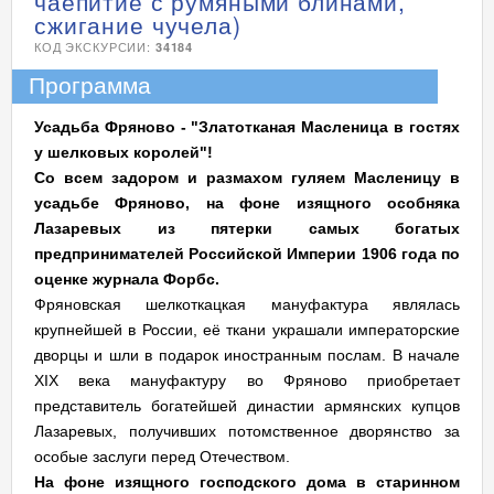
чаепитие с румяными блинами,
сжигание чучела)
КОД ЭКСКУРСИИ:
34184
Программа
Усадьба Фряново - "Златотканая Масленица в гостях
у шелковых королей"!
Со всем задором и размахом гуляем Масленицу в
усадьбе Фряново, на фоне изящного особняка
Лазаревых из пятерки самых богатых
предпринимателей Российской Империи 1906 года по
оценке журнала Форбс.
Фряновская шелкоткацкая мануфактура являлась
крупнейшей в России, её ткани украшали императорские
дворцы и шли в подарок иностранным послам. В начале
XIX века мануфактуру во Фряново приобретает
представитель богатейшей династии армянских купцов
Лазаревых, получивших потомственное дворянство за
особые заслуги перед Отечеством.
На фоне изящного господского дома в старинном