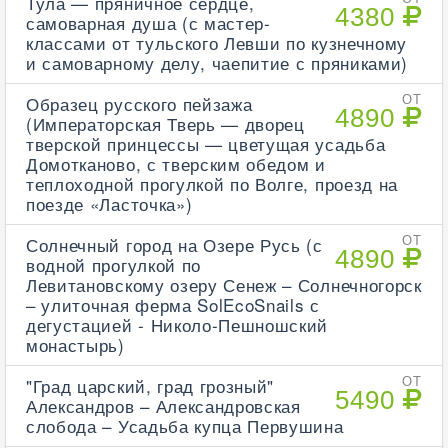
Тула — пряничное сердце,
4380
самоварная душа (с мастер-
классами от тульского Левши по кузнечному
и самоварному делу, чаепитие с пряниками)
Образец русского пейзажа
ОТ
4890
(Императорская Тверь — дворец
тверской принцессы — цветущая усадьба
Домотканово, с тверским обедом и
теплоходной прогулкой по Волге, проезд на
поезде «Ласточка»)
Солнечный город на Озере Русь (с
ОТ
4890
водной прогулкой по
Левитановскому озеру Сенеж – Солнечногорск
– улиточная ферма SolEcoSnails с
дегустацией - Николо-Пешношский
монастырь)
"Град царский, град грозный"
ОТ
5490
Александров – Александровская
слобода – Усадьба купца Первушина