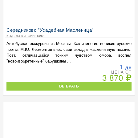
Середниково "Усадебная Масленица"
КОД ЭКСКУРСИИ:
6261
Автобусная экскурсия из Москвы. Как и многие великие русские
поэты, М.Ю. Лермонтов внес свой вклад в масленичную поэзию.
Поэт, отличавшийся тонким чувством юмора, воспел
"новоизобретенные" бабушкины ...
1
дн
ЦЕНА ОТ
3 870
ВЫБРАТЬ