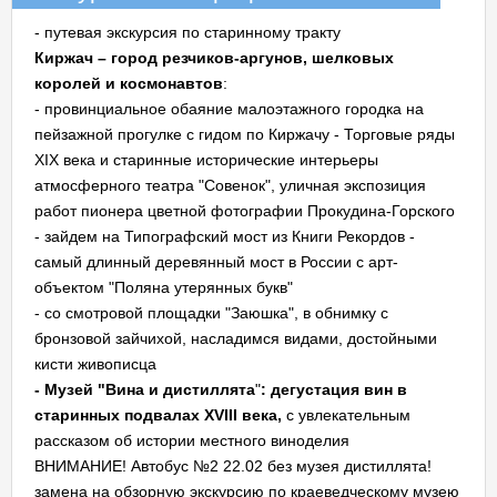
- путевая экскурсия по старинному тракту
Киржач – город резчиков-аргунов, шелковых
королей и космонавтов
:
- провинциальное обаяние малоэтажного городка на
пейзажной прогулке с гидом по Киржачу - Торговые ряды
XIX века и старинные исторические интерьеры
атмосферного театра "Совенок", уличная экспозиция
работ пионера цветной фотографии Прокудина-Горского
- зайдем на Типографский мост из Книги Рекордов -
самый длинный деревянный мост в России с арт-
объектом "Поляна утерянных букв"
- со смотровой площадки "Заюшка", в обнимку с
бронзовой зайчихой, насладимся видами, достойными
кисти живописца
- Музей "Вина и дистиллята
"
: дегустация вин в
старинных подвалах XVIII века,
с увлекательным
рассказом об истории местного виноделия
ВНИМАНИЕ! Автобус №2 22.02 без музея дистиллята!
замена на обзорную экскурсию по краеведческому музею