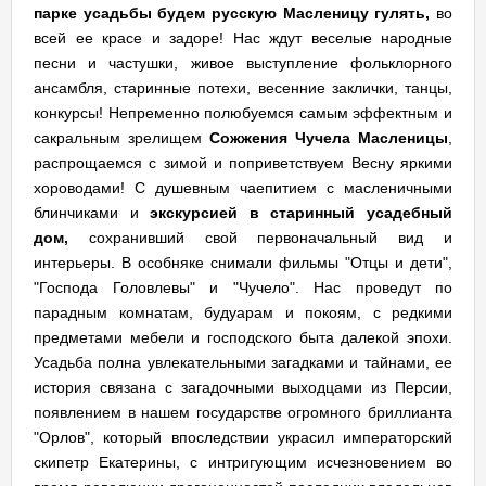
парке усадьбы будем русскую Масленицу гулять,
во
всей ее красе и задоре! Нас ждут веселые народные
песни и частушки, живое выступление фольклорного
ансамбля, старинные потехи, весенние заклички, танцы,
конкурсы! Непременно полюбуемся самым эффектным и
сакральным зрелищем
Сожжения Чучела Масленицы
,
распрощаемся с зимой и поприветствуем Весну яркими
хороводами! С душевным чаепитием с масленичными
блинчиками и
экскурсией в старинный усадебный
дом,
сохранивший свой первоначальный вид и
интерьеры. В особняке снимали фильмы "Отцы и дети",
"Господа Головлевы" и "Чучело". Нас проведут по
парадным комнатам, будуарам и покоям, с редкими
предметами мебели и господского быта далекой эпохи.
Усадьба полна увлекательными загадками и тайнами, ее
история связана с загадочными выходцами из Персии,
появлением в нашем государстве огромного бриллианта
"Орлов", который впоследствии украсил императорский
скипетр Екатерины, с интригующим исчезновением во