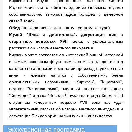
Киржачской Круче. Преподобный батюшка Сергий
Радонежский считал обитель одной из любимых, и даже
собственноручно выкопал здесь колодец с целебной
святой водой.
Обед
(по желанию, за доп. плату при покупке тура)
Музей "Вина и дистиллята": дегустация вин в
старинных подвалах XVIII века,
с увлекательным
рассказом об истории местного виноделия
Киржач может похвастаться интересной винной историей
и самым северным фруктовым садом, из плодов и ягод
которого по авторской технологии производят уникальные
вина и крепкие напитки с собственными, очень
оригинальными названиями: "Киржэль", "Киржагон",
нежная "Киржачаночка", местный аналог кальвадоса
"Киржадос" и даже "Веселый Бухач из города Киржач"! В
старинном колоритном подвале XVIII века нас ждет
увлекательный рассказ об истории местного виноделия и
дегустация 5 видов оригинальных вин и дистиллятов.
Экскурсионная программа