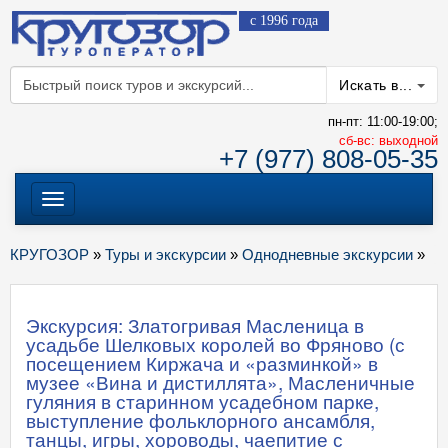
с 1996 года
Искать в...
пн-пт: 11:00-19:00;
cб-вс: выходной
+7 (977) 808-05-35
Меню
КРУГОЗОР
»
Туры и экскурсии
»
Однодневные экскурсии
»
Экскурсия: Златогривая Масленица в
усадьбе Шелковых королей во Фряново (с
посещением Киржача и «разминкой» в
музее «Вина и дистиллята», Масленичные
гуляния в старинном усадебном парке,
выступление фольклорного ансамбля,
танцы, игры, хороводы, чаепитие с