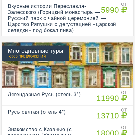
Вкусные истории Переславля-
ОТ
5990
Залесского (Горицкий монастырь —
Русский парк с чайной церемонией —
Царство Ряпушки с дегустацией «царской
селедки» под бокал пива)
Многодневные туры
>3500 ПРЕДЛОЖЕНИЙ
Легендарная Русь (отель 3*)
ОТ
11990
Русь святая (отель 4*)
ОТ
13710
Знакомство с Казанью (с
ОТ
18000
посещением "Храма всех