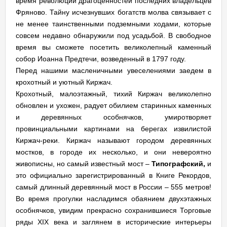
время революции драгоценностей последних владельцев
Фряново. Тайну исчезнувших богатств молва связывает с
не менее таинственными подземными ходами, которые
совсем недавно обнаружили под усадьбой. В свободное
время вы сможете посетить великолепный каменный
собор Иоанна Предтечи, возведенный в 1797 году.
Перед нашими масленичными увеселениями заедем в
крохотный и уютный Киржач.
Крохотный, малоэтажный, тихий Киржач великолепно
обновлен и ухожен, радует обилием старинных каменных
и деревянных особнячков, умиротворяет
провинциальными картинами на берегах извилистой
Киржач-реки. Киржач называют городом деревянных
мостков, в городе их несколько, и они невероятно
живописны, но самый известный мост –
Типографский,
и
это официально зарегистрированный в Книге Рекордов,
самый длинный деревянный мост в России – 555 метров!
Во время прогулки насладимся обаянием двухэтажных
особнячков, увидим прекрасно сохранившиеся Торговые
ряды XIX века и заглянем в исторические интерьеры