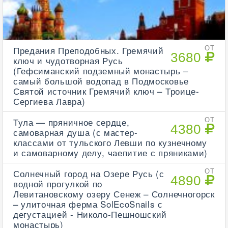
Предания Преподобных. Гремячий
ОТ
3680
ключ и чудотворная Русь
(Гефсиманский подземный монастырь –
самый большой водопад в Подмосковье
Святой источник Гремячий ключ – Троице-
Сергиева Лавра)
Тула — пряничное сердце,
ОТ
4380
самоварная душа (с мастер-
классами от тульского Левши по кузнечному
и самоварному делу, чаепитие с пряниками)
Солнечный город на Озере Русь (с
ОТ
4890
водной прогулкой по
Левитановскому озеру Сенеж – Солнечногорск
– улиточная ферма SolEcoSnails с
дегустацией - Николо-Пешношский
монастырь)