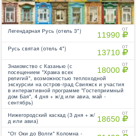
Легендарная Русь (отель 3*)
ОТ
11990
Русь святая (отель 4*)
ОТ
13710
Знакомство с Казанью (с
ОТ
18000
посещением "Храма всех
религий", возможностью теплоходной
экскурсии на остров-град Свияжск и участия
в интерактивной программе "Гостеприимный
дом Бая", 4 дня + ж/д или авиа, май -
сентябрь)
Нижегородский каскад (3 дня + ж/
ОТ
18650
д или авиа)
"От Оки до Волги" Коломна -
ОТ