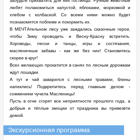
забудьте прихватить для них гостинцы. Ручные животные
любят полакомиться капустой, яблоками, морковкой и
хлебом с колбаской. Со всеми ними можно будет
познакомятся поближе и покормить их.
В МЕЧТАтельном лесу уже заждались сказочные герои,
чтобы Зиму проводить и Весну-Красну встретить.
Хороводы, песни и танцы, игры и состязания,
масленичные забавы - как же без них! Становитесь
скорее в круг!
Всех желающих прокатится в санях по лесным дорожкам
ждут лошадки.
А тут и чай заварился с лесными травами, блины
напеклись! Подкрепитесь перед главным делом -
сожжением чучела Масленицы!
Пусть в огне сгорят все неприятности прошлого года, а
добрые и тёплые эмоции от праздника вы привезёте
домой.
Экскурсионная программа