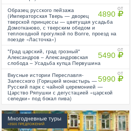
Образец русского пейзажа
ОТ
4890
(Императорская Тверь — дворец
тверской принцессы — цветущая усадьба
Домотканово, с тверским обедом и
теплоходной прогулкой по Волге, проезд на
поезде «Ласточка»)
"Град царский, град грозный"
ОТ
5490
Александров – Александровская
слобода – Усадьба купца Первушина
Вкусные истории Переславля-
ОТ
5990
Залесского (Горицкий монастырь —
Русский парк с чайной церемонией —
Царство Ряпушки с дегустацией «царской
селедки» под бокал пива)
Многодневные туры
>3500 ПРЕДЛОЖЕНИЙ