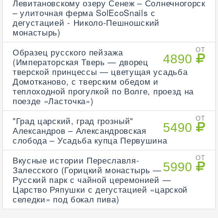
Левитановскому озеру Сенеж – Солнечногорск
– улиточная ферма SolEcoSnails с
дегустацией - Николо-Пешношский
монастырь)
Образец русского пейзажа
ОТ
4890
(Императорская Тверь — дворец
тверской принцессы — цветущая усадьба
Домотканово, с тверским обедом и
теплоходной прогулкой по Волге, проезд на
поезде «Ласточка»)
"Град царский, град грозный"
ОТ
5490
Александров – Александровская
слобода – Усадьба купца Первушина
Вкусные истории Переславля-
ОТ
5990
Залесского (Горицкий монастырь —
Русский парк с чайной церемонией —
Царство Ряпушки с дегустацией «царской
селедки» под бокал пива)