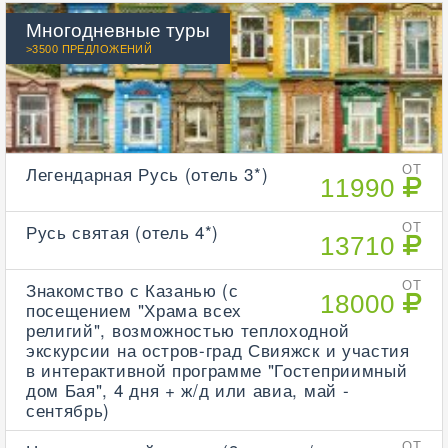
Многодневные туры
>3500 ПРЕДЛОЖЕНИЙ
Легендарная Русь (отель 3*)
ОТ
11990
Русь святая (отель 4*)
ОТ
13710
Знакомство с Казанью (с
ОТ
18000
посещением "Храма всех
религий", возможностью теплоходной
экскурсии на остров-град Свияжск и участия
в интерактивной программе "Гостеприимный
дом Бая", 4 дня + ж/д или авиа, май -
сентябрь)
ОТ