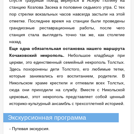
спустя траурный поезд вернулся в Ясную Поляну на
станцию Козлова Засека в половине седьмого утра. С тех
пор стрелки вокзальных часов навсегда застыли на этой
отметке. Последнее время на станции были проведены
грандиозные реставрационные работы, после чего
станция стала выглядеть точно так же, как столетие
назад.
Еще одна обязательная остановка нашего маршрута
Кочаковский некрополь.
Небольшое кладбище при
церкви, это единственный семейный некрополь Толстых.
Здесь похоронены дети Толстого, его любимые тетки,
которые занимались его воспитанием, родители. В
Никольском храме крестили и отпевали всех Толстых,
сюда они приходили на службу. Вместе с Никольской
церковью, этот некрополь представляет собой ценный
историко-культурный ансамбль с трехсотлетней историей.
Экскурсионная программа
- Путевая экскурсия.