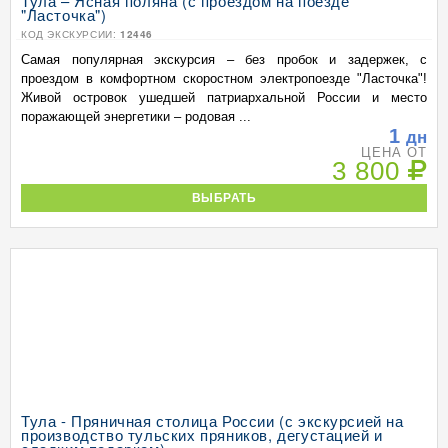
Тула – Ясная поляна (с проездом на поезде
"Ласточка")
КОД ЭКСКУРСИИ:
12446
Самая популярная экскурсия – без пробок и задержек, с
проездом в комфортном скоростном электропоезде "Ласточка"!
Живой островок ушедшей патриархальной России и место
поражающей энергетики – родовая ...
1
дн
ЦЕНА ОТ
3 800
ВЫБРАТЬ
Тула - Пряничная столица России (с экскурсией на
производство тульских пряников, дегустацией и