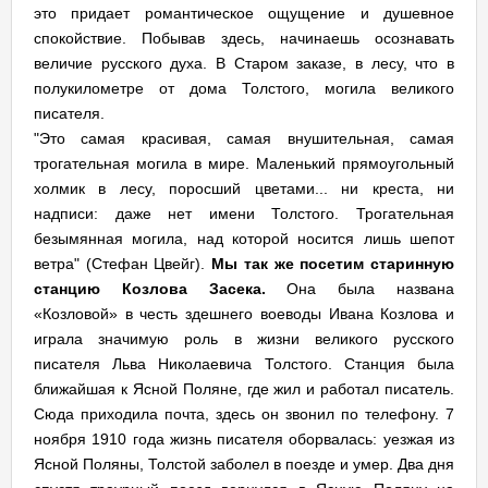
это придает романтическое ощущение и душевное
спокойствие. Побывав здесь, начинаешь осознавать
величие русского духа. В Старом заказе, в лесу, что в
полукилометре от дома Толстого, могила великого
писателя.
"Это самая красивая, самая внушительная, самая
трогательная могила в мире. Маленький прямоугольный
холмик в лесу, поросший цветами... ни креста, ни
надписи: даже нет имени Толстого. Трогательная
безымянная могила, над которой носится лишь шепот
ветра" (Стефан Цвейг).
Мы так же посетим старинную
станцию Козлова Засека.
Она была названа
«Козловой» в честь здешнего воеводы Ивана Козлова и
играла значимую роль в жизни великого русского
писателя Льва Николаевича Толстого. Станция была
ближайшая к Ясной Поляне, где жил и работал писатель.
Сюда приходила почта, здесь он звонил по телефону. 7
ноября 1910 года жизнь писателя оборвалась: уезжая из
Ясной Поляны, Толстой заболел в поезде и умер. Два дня