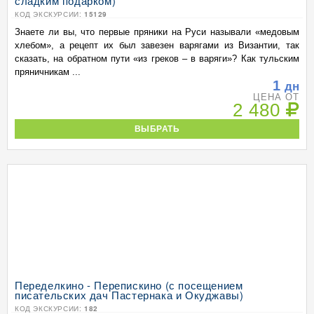
сладким подарком)
КОД ЭКСКУРСИИ:
15129
Знаете ли вы, что первые пряники на Руси называли «медовым
хлебом», а рецепт их был завезен варягами из Византии, так
сказать, на обратном пути «из греков – в варяги»? Как тульским
пряничникам ...
1
дн
ЦЕНА ОТ
2 480
ВЫБРАТЬ
Переделкино - Перепискино (с посещением
писательских дач Пастернака и Окуджавы)
КОД ЭКСКУРСИИ:
182