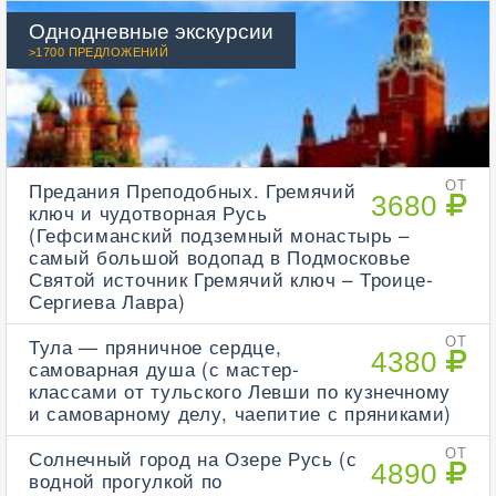
Однодневные экскурсии
>1700 ПРЕДЛОЖЕНИЙ
Предания Преподобных. Гремячий
ОТ
3680
ключ и чудотворная Русь
(Гефсиманский подземный монастырь –
самый большой водопад в Подмосковье
Святой источник Гремячий ключ – Троице-
Сергиева Лавра)
Тула — пряничное сердце,
ОТ
4380
самоварная душа (с мастер-
классами от тульского Левши по кузнечному
и самоварному делу, чаепитие с пряниками)
Солнечный город на Озере Русь (с
ОТ
4890
водной прогулкой по