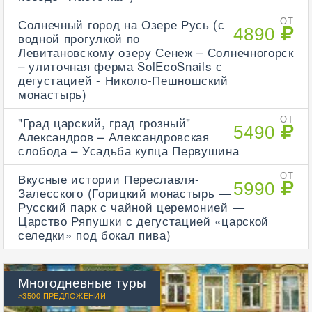
Солнечный город на Озере Русь (с
ОТ
4890
водной прогулкой по
Левитановскому озеру Сенеж – Солнечногорск
– улиточная ферма SolEcoSnails с
дегустацией - Николо-Пешношский
монастырь)
"Град царский, град грозный"
ОТ
5490
Александров – Александровская
слобода – Усадьба купца Первушина
Вкусные истории Переславля-
ОТ
5990
Залесского (Горицкий монастырь —
Русский парк с чайной церемонией —
Царство Ряпушки с дегустацией «царской
селедки» под бокал пива)
Многодневные туры
>3500 ПРЕДЛОЖЕНИЙ