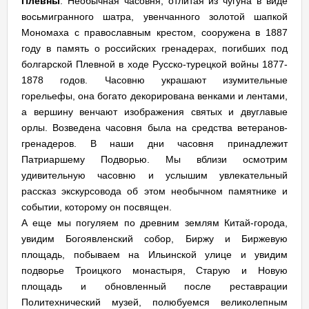
Плевны
. Необычная часовня, отлитая из чугуна в виде
восьмигранного шатра, увенчанного золотой шапкой
Мономаха с православным крестом, сооружена в 1887
году в память о российских гренадерах, погибших под
болгарской Плевной в ходе Русско-турецкой войны 1877-
1878 годов. Часовню украшают изумительные
горельефы, она богато декорирована венками и лентами,
а вершину венчают изображения святых и двуглавые
орлы. Возведена часовня была на средства ветеранов-
гренадеров. В наши дни часовня принадлежит
Патриаршему Подворью. Мы вблизи осмотрим
удивительную часовню и услышим увлекательный
рассказ экскурсовода об этом необычном памятнике и
событии, которому он посвящен.
А еще мы погуляем по древним землям Китай-города,
увидим Богоявленский собор, Биржу и Биржевую
площадь, побываем на Ильинской улице и увидим
подворье Троицкого монастыря, Старую и Новую
площадь и обновленный после реставрации
Политехнический музей, полюбуемся великолепным