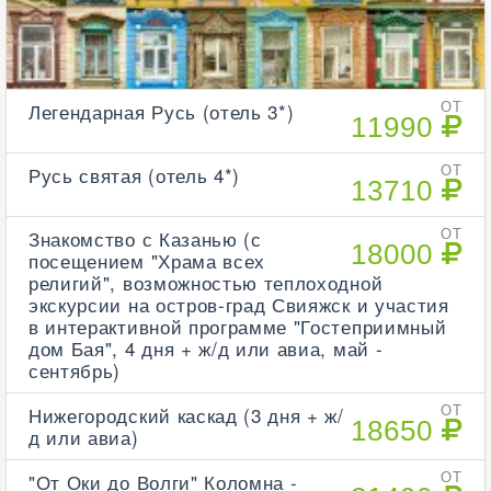
Легендарная Русь (отель 3*)
ОТ
11990
Русь святая (отель 4*)
ОТ
13710
Знакомство с Казанью (с
ОТ
18000
посещением "Храма всех
религий", возможностью теплоходной
экскурсии на остров-град Свияжск и участия
в интерактивной программе "Гостеприимный
дом Бая", 4 дня + ж/д или авиа, май -
сентябрь)
Нижегородский каскад (3 дня + ж/
ОТ
18650
д или авиа)
"От Оки до Волги" Коломна -
ОТ