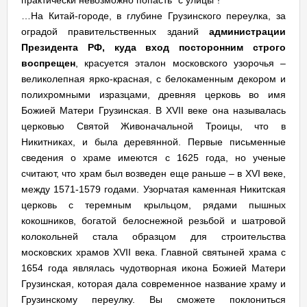
практически невозможно попасть "с улицы"!
…На Китай-городе, в глубине Грузинского переулка, за
оградой правительственных зданий
администрации
Президента РФ, куда вход посторонним строго
воспрещен
, красуется эталон московского узорочья –
великолепная ярко-красная, с белокаменным декором и
полихромными изразцами, древняя церковь во имя
Божией Матери Грузинская. В XVII веке она называлась
церковью Святой Живоначальной Троицы, что в
Никитниках, и была деревянной. Первые письменные
сведения о храме имеются с 1625 года, но ученые
считают, что храм был возведен еще раньше – в XVI веке,
между 1571-1579 годами. Узорчатая каменная Никитская
церковь с теремным крыльцом, рядами пышных
кокошников, богатой белоснежной резьбой и шатровой
колокольней стала образцом для строительства
московских храмов XVII века. Главной святыней храма с
1654 года являлась чудотворная икона Божией Матери
Грузинская, которая дала современное название храму и
Грузинскому переулку. Вы сможете поклониться