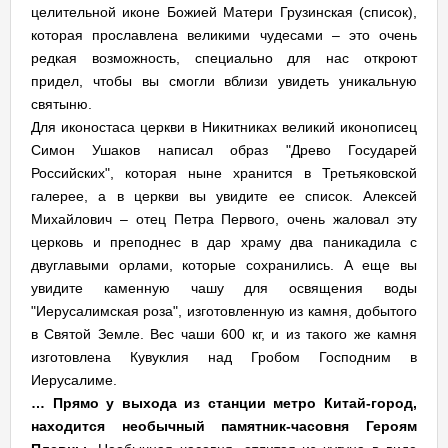
целительной иконе Божией Матери Грузинская (список),
которая прославлена великими чудесами – это очень
редкая возможность, специально для нас откроют
придел, чтобы вы смогли вблизи увидеть уникальную
святыню.
Для иконостаса церкви в Никитниках великий иконописец
Симон Ушаков написал образ "Древо Государей
Российских", которая ныне хранится в Третьяковской
галерее, а в церкви вы увидите ее список. Алексей
Михайлович – отец Петра Первого, очень жаловал эту
церковь и преподнес в дар храму два паникадила с
двуглавыми орлами, которые сохранились. А еще вы
увидите каменную чашу для освящения воды
"Иерусалимская роза", изготовленную из камня, добытого
в Святой Земле. Вес чаши 600 кг, и из такого же камня
изготовлена Кувуклия над Гробом Господним в
Иерусалиме.
… Прямо у выхода из станции метро Китай-город,
находится необычный памятник-часовня Героям