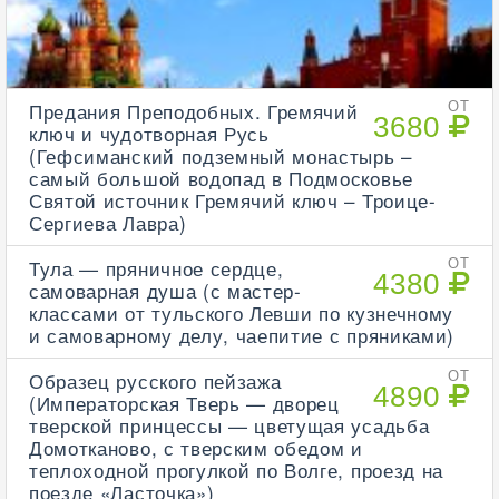
Предания Преподобных. Гремячий
ОТ
3680
ключ и чудотворная Русь
(Гефсиманский подземный монастырь –
самый большой водопад в Подмосковье
Святой источник Гремячий ключ – Троице-
Сергиева Лавра)
Тула — пряничное сердце,
ОТ
4380
самоварная душа (с мастер-
классами от тульского Левши по кузнечному
и самоварному делу, чаепитие с пряниками)
Образец русского пейзажа
ОТ
4890
(Императорская Тверь — дворец
тверской принцессы — цветущая усадьба
Домотканово, с тверским обедом и
теплоходной прогулкой по Волге, проезд на
поезде «Ласточка»)