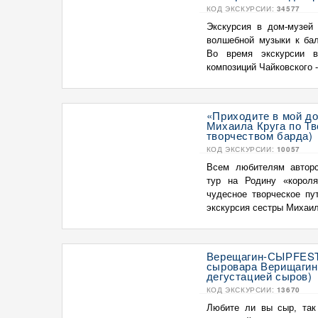
КОД ЭКСКУРСИИ:
34577
Экскурсия в дом-музей 
волшебной музыки к бал
Во время экскурсии 
композиций Чайковского - 
«Приходите в мой до
Михаила Круга по Тв
творчеством барда)
КОД ЭКСКУРСИИ:
10057
Всем любителям авторс
тур на Родину «корол
чудесное творческое пу
экскурсия сестры Михаила
Верещагин-СЫРFEST 
сыровара Верищагина
дегустацией сыров)
КОД ЭКСКУРСИИ:
13670
Любите ли вы сыр, так