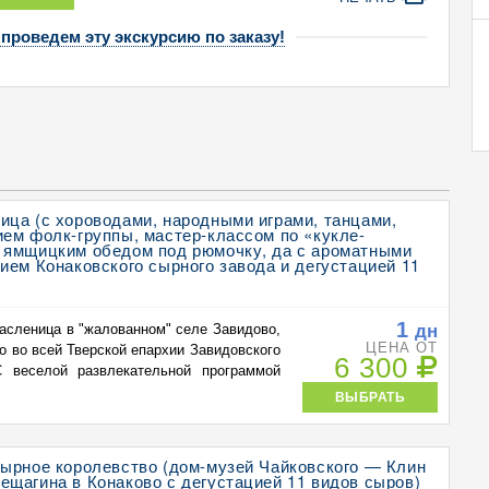
 проведем эту экскурсию по заказу!
ца (с хороводами, народными играми, танцами,
ем фолк-группы, мастер-классом по «кукле-
 ямщицким обедом под рюмочку, да с ароматными
ием Конаковского сырного завода и дегустацией 11
1
дн
асленица в "жалованном" селе Завидово,
ЦЕНА ОТ
о во всей Тверской епархии Завидовского
6 300
С веселой развлекательной программой
ВЫБРАТЬ
Сырное королевство (дом-музей Чайковского — Клин
щагина в Конаково с дегустацией 11 видов сыров)