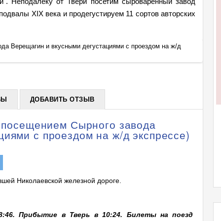
й". Неподалеку от Твери посетим сыроваренный завод
подвалы XIX века и продегустируем 11 сортов авторских
ода Верещагин и вкусными дегустациями с проездом на ж/д
Экскур
экспре
+
ВЫ
ДОБАВИТЬ ОТЗЫВ
с посещением Сырного завода
иями с проездом на ж/д экспрессе)
ывшей Николаевской железной дороге.
8:46. Прибытие в Тверь в 10:24. Билеты на поезд