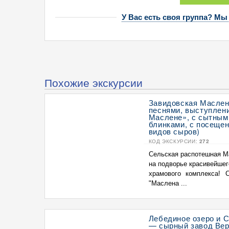
У Вас есть своя группа? Мы
Похожие экскурсии
Завидовская Маслени
песнями, выступлени
Маслене», с сытным
блинками, с посещен
видов сыров)
КОД ЭКСКУРСИИ:
272
Сельская распотешная М
на подворье красивейшег
храмового комплекса! 
"Маслена ...
Лебединое озеро и 
— сырный завод Вере