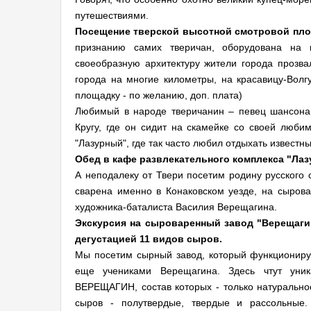
путешествиями.
Посещение тверской высотной смотровой пло
признанию самих тверичан, оборудована на 
своеобразную архитектуру жители города прозва
города на многие километры, на красавицу-Волг
площадку - по желанию, доп. плата)
Любимый в народе тверичанин – певец шансона
Кругу, где он сидит на скамейке со своей люби
"Лазурный", где так часто любил отдыхать известны
Обед в кафе развлекательного комплекса "Лаз
А неподалеку от Твери посетим родину русского 
сварена именно в Конаковском уезде, на сыров
художника-баталиста Василия Верещагина.
Экскурсия на сыроваренный завод "Верещаги
дегустацией 11 видов сыров.
Мы посетим сырный завод, который функционируе
еще учениками Верещагина. Здесь чтут уни
ВЕРЕЩАГИН, состав которых - только натуральное
сыров - полутвердые, твердые и рассольные