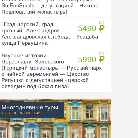
SolEcoSnails с дегустацией - Николо-
Пешношский монастырь)
"Град царский, град
ОТ
5490
грозный" Александров –
Александровская слобода – Усадьба
купца Первушина
Вкусные истории
ОТ
5990
Переславля-Залесского
(Горицкий монастырь — Русский парк
с чайной церемонией — Царство
Ряпушки с дегустацией «царской
селедки» под бокал пива)
Многодневные туры
>3500 ПРЕДЛОЖЕНИЙ