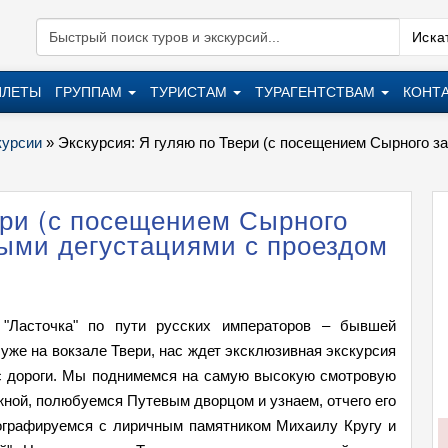
Искат
ИЛЕТЫ
ГРУППАМ
ТУРИСТАМ
ТУРАГЕНТСТВАМ
КОНТ
курсии
»
Экскурсия: Я гуляю по Твери (с посещением Сырного з
ери (с посещением Сырного
ными дегустациями с проездом
 "Ласточка" по пути русских императоров – бывшей
уже на вокзале Твери, нас ждет эксклюзивная экскурсия
 с дороги. Мы поднимемся на самую высокую смотровую
жной, полюбуемся Путевым дворцом и узнаем, отчего его
ографируемся с лиричным памятником Михаилу Кругу и