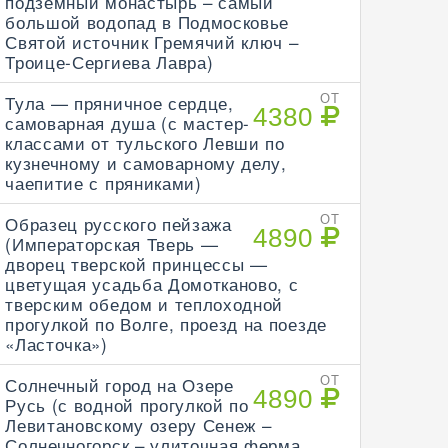
подземный монастырь – самый
большой водопад в Подмосковье
Святой источник Гремячий ключ –
Троице-Сергиева Лавра)
Тула — пряничное сердце,
ОТ
4380
самоварная душа (с мастер-
классами от тульского Левши по
кузнечному и самоварному делу,
чаепитие с пряниками)
Образец русского пейзажа
ОТ
4890
(Императорская Тверь —
дворец тверской принцессы —
цветущая усадьба Домотканово, с
тверским обедом и теплоходной
прогулкой по Волге, проезд на поезде
«Ласточка»)
Солнечный город на Озере
ОТ
4890
Русь (с водной прогулкой по
Левитановскому озеру Сенеж –
Солнечногорск – улиточная ферма