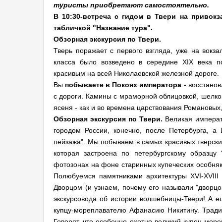
туристы приобретают самостоятельно.
В 10:30-встреча с гидом в Твери на привок
табличкой "Название тура".
Обзорная экскурсия по Твери.
Тверь поражает с первого взгляда, уже на вокза
класса было возведено в середине XIX века п
красивым на всей Николаевской железной дороге.
Вы
побываете в Покоях императора
- восстанов
с дороги. Камины с мраморной облицовкой, шелко
ясеня - как и во времена царствования Романовых
Обзорная экскурсия по Твери.
Великая императ
городом России, конечно, после Петербурга, а
пейзажа". Мы побываем в самых красивых тверски
которая застроена по петербургскому образцу
фотозонах на фоне старинных купеческих особняк
Полюбуемся памятниками архитектуры ХVI-XVIII
Дворцом (и узнаем, почему его называли "дворцо
экскурсовода об истории волшебницы-Твери! А е
купцу-мореплавателю Афанасию Никитину. Традиц
Говорят, что особенно охотно великий купец-мор