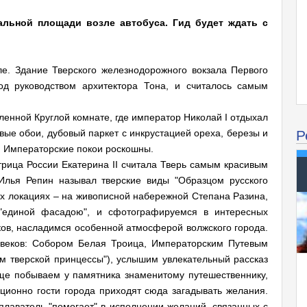
зальной площади возле автобуса. Гид будет ждать с
ле. Здание Тверского железнодорожного вокзала Первого
од руководством архитектора Тона, и считалось самым
ленной Круглой комнате, где император Николай I отдыхал
Р
вые обои, дубовый паркет с инкрустацией ореха, березы и
, Императорские покои роскошны.
рица России Екатерина II считала Тверь самым красивым
 Илья Репин называл тверские виды "Образцом русского
х локациях – на живописной набережной Степана Разина,
 "единой фасадою", и сфотографируемся в интересных
ов, насладимся особенной атмосферой волжского города.
 веков: Собором Белая Троица, Императорским Путевым
м тверской принцессы"), услышим увлекательный рассказ
ще побываем у памятника знаменитому путешественнику,
ионно гости города приходят сюда загадывать желания.
еплаватель "помогает" в исполнении желаний, связанных с