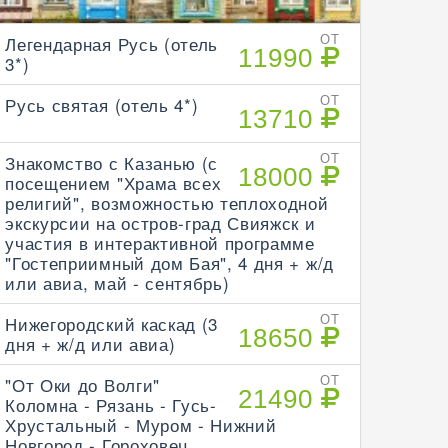
Легендарная Русь (отель
ОТ
11990
3*)
Русь святая (отель 4*)
ОТ
13710
Знакомство с Казанью (с
ОТ
18000
посещением "Храма всех
религий", возможностью теплоходной
экскурсии на остров-град Свияжск и
участия в интерактивной программе
"Гостеприимный дом Бая", 4 дня + ж/д
или авиа, май - сентябрь)
Нижегородский каскад (3
ОТ
18650
дня + ж/д или авиа)
"От Оки до Волги"
ОТ
21490
Коломна - Рязань - Гусь-
Хрустальный - Муром - Нижний
Новгород - Гороховец