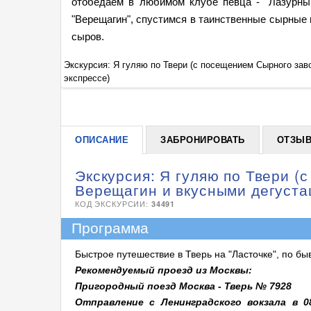
отобедаем в любимом клубе певца - "Лазурны
"Верещагин", спустимся в таинственные сырные 
сыров.
м на ж/д
Экскурсия: Я гуляю по Твери (с посещением Сырного зав
экспрессе)
ОПИСАНИЕ
ЗАБРОНИРОВАТЬ
ОТЗЫ
Экскурсия: Я гуляю по Твери (
Верещагин и вкусными дегустац
КОД ЭКСКУРСИИ:
34491
Программа
Быстрое путешествие в Тверь на "Ласточке", по б
Рекомендуемый проезд из Москвы:
Пригородный поезд Москва - Тверь № 7928
Отправление с Ленинградского вокзала в 0