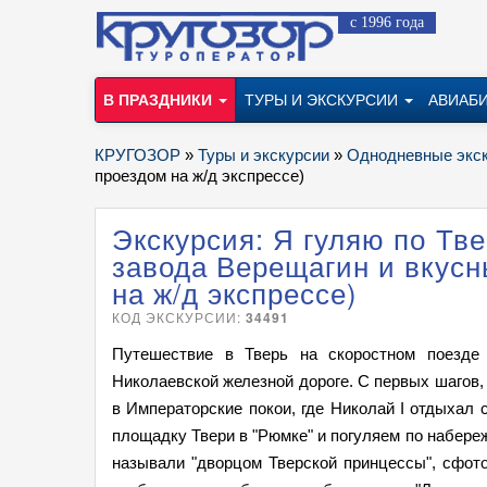
с 1996 года
В ПРАЗДНИКИ
ТУРЫ И ЭКСКУРСИИ
АВИАБ
КРУГОЗОР
»
Туры и экскурсии
»
Однодневные экс
проездом на ж/д экспрессе)
Экскурсия: Я гуляю по Тв
завода Верещагин и вкус
на ж/д экспрессе)
КОД ЭКСКУРСИИ:
34491
Путешествие в Тверь на скоростном поезде
Николаевской железной дороге. С первых шагов, 
в Императорские покои, где Николай I отдыхал
площадку Твери в "Рюмке" и погуляем по набере
называли "дворцом Тверской принцессы", сфот