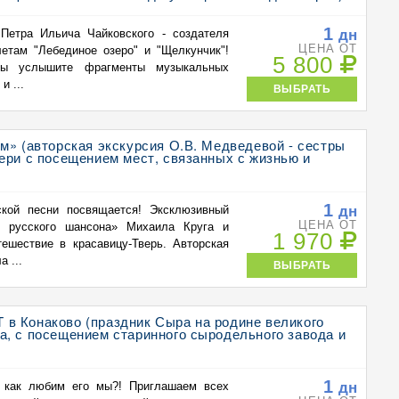
1
дн
Петра Ильича Чайковского - создателя
ЦЕНА ОТ
етам "Лебединое озеро" и "Щелкунчик"!
5 800
вы услышите фрагменты музыкальных
и ...
ВЫБРАТЬ
м» (авторская экскурсия О.В. Медведевой - сестры
ери с посещением мест, связанных с жизнью и
1
дн
кой песни посвящается! Эксклюзивный
ЦЕНА ОТ
я русского шансона» Михаила Круга и
1 970
тешествие в красавицу-Тверь. Авторская
 ...
ВЫБРАТЬ
в Конаково (праздник Сыра на родине великого
, с посещением старинного сыродельного завода и
1
дн
 как любим его мы?! Приглашаем всех