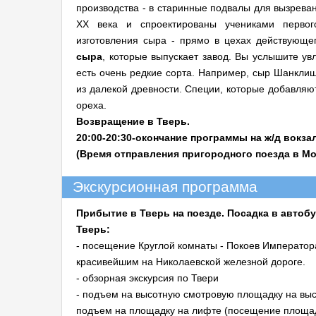
производства - в старинные подвалы для вызрева
XX века и спроектированы учениками перво
изготовления сыра - прямо в цехах действующе
сыра
, которые выпускает завод. Вы услышите ув
есть очень редкие сорта. Например, сыр Шанклиш
из далекой древности. Специи, которые добавляют
ореха.
Возвращение в Тверь.
20:00-20:30-окончание программы на ж/д вокза
(Время отправления пригородного поезда в Мос
Экскурсионная программа
Прибытие в Тверь на поезде. Посадка в автобу
Тверь:
- посещение Круглой комнаты - Покоев Император
красивейшим на Николаевской железной дороге.
- обзорная экскурсия по Твери
- подъем на высотную смотровую площадку на выс
подъем на площадку на лифте (посещение площадк