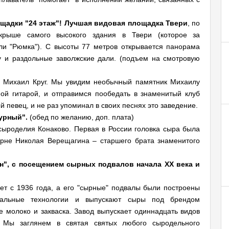
щадки "24 этаж"! Лучшая видовая площадка Твери
, по
крыше самого высокого здания в Твери (которое за
ли "Рюмка"). С высоты 77 метров открывается панорама
у и раздольные заволжские дали. (подъем на смотровую
 Михаил Круг. Мы увидим необычный памятник Михаилу
мой гитарой, и отправимся пообедать в знаменитый клуб
й певец, и не раз упоминал в своих песнях это заведение.
урный".
(обед по желанию, доп. плата)
сыроделия Конаково. Первая в России головка сыра была
арне Николая Верещагина – старшего брата знаменитого
н", с посещением сырных подвалов начала XX века и
т с 1936 года, а его "сырные" подвалы были построены
кальные технологии и выпускают сыры под брендом
 молоко и закваска. Завод выпускает одиннадцать видов
. Мы заглянем в святая святых любого сыродельного