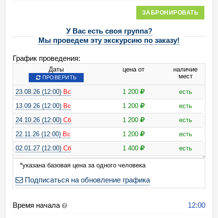
ЗАБРОНИРОВАТЬ
У Вас есть своя группа?
Мы проведем эту экскурсию по заказу!
График проведения:
Даты
цена от
наличие
мест
ПРОВЕРИТЬ
23.08.26 (12:00)
Вс
1 200
есть
13.09.26 (12:00)
Вс
1 200
есть
24.10.26 (12:00)
Сб
1 200
есть
22.11.26 (12:00)
Вс
1 200
есть
02.01.27 (12:00)
Сб
1 400
есть
09.01.27 (12:00)
Сб
1 400
есть
*указана базовая цена за одного человека
Подписаться на обновление графика
Время начала
12:00