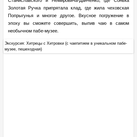
Станиславского и Немировича-Данченко, где Сонька
Золотая Ручка припрятала клад, где жила чеховская
Попрыгунья и многое другое. Вкусное погружение в
эпоху вы сможете совершить, выпив чаю в самом
необычном пабе-музее.
Экскурсия: Хитрецы с Хитровки (с чаепитием в уникальном пабе-
Эк
музее, пешеходная)
му
+