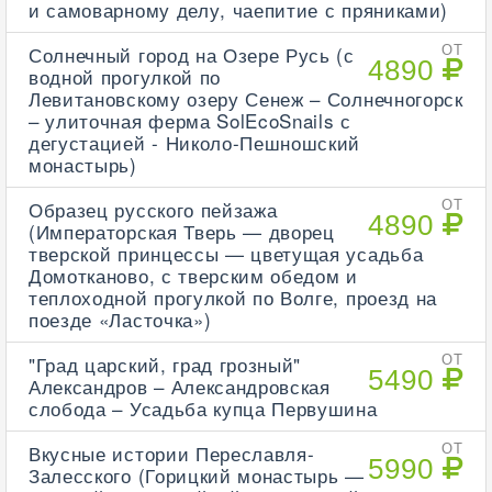
и самоварному делу, чаепитие с пряниками)
Солнечный город на Озере Русь (с
ОТ
4890
водной прогулкой по
Левитановскому озеру Сенеж – Солнечногорск
– улиточная ферма SolEcoSnails с
дегустацией - Николо-Пешношский
монастырь)
Образец русского пейзажа
ОТ
4890
(Императорская Тверь — дворец
тверской принцессы — цветущая усадьба
Домотканово, с тверским обедом и
теплоходной прогулкой по Волге, проезд на
поезде «Ласточка»)
"Град царский, град грозный"
ОТ
5490
Александров – Александровская
слобода – Усадьба купца Первушина
Вкусные истории Переславля-
ОТ
5990
Залесского (Горицкий монастырь —