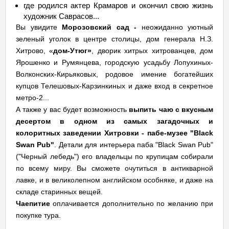
где родился актер Крамаров и окончил свою жизнь
художник Саврасов...
Вы увидите
Морозовский сад -
неожиданно уютный
зеленый уголок в центре столицы, дом генерала Н.З.
Хитрово, «
дом-Утюг»
, дворик хитрых хитрованцев, дом
Ярошенко и Румянцева, городскую усадьбу Лопухиных-
Волконских-Кирьяковых, родовое имение богатейших
купцов Телешовых-Карзинкиных и даже вход в секретное
метро-2...
А также у вас будет возможность
выпить чаю с вкусным
десертом в одном из самых загадочных и
колоритных заведении Хитровки - пабе-музее "Black
Swan Pub"
. Детали для интерьера паба "Black Swan Pub"
("Черный лебедь") его владельцы по крупицам собирали
по всему миру. Вы сможете очутиться в антикварной
лавке, и в великолепном английском особняке, и даже на
складе старинных вещей.
Чаепитие
оплачивается дополнительно по желанию при
покупке тура.