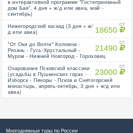
в интерактивной программе "Гостеприимный
дом Бая", 4 дня + ж/д или авиа, май -
сентябрь)
Нижегородский каскад (3 дня + ж/
ОТ
18650
д или авиа)
"От Оки до Волги" Коломна -
ОТ
21490
Рязань - Гусь-Хрустальный -
Муром - Нижний Новгород - Гороховец
Очарование Псковской классики
ОТ
23000
(усадьбы в Пушкинских горах -
Изборск - Печоры - Псков и Снетогорский
монастырь, апрель-октябрь, 3 дня + ж/д или
авиа)
Многодневные туры по России