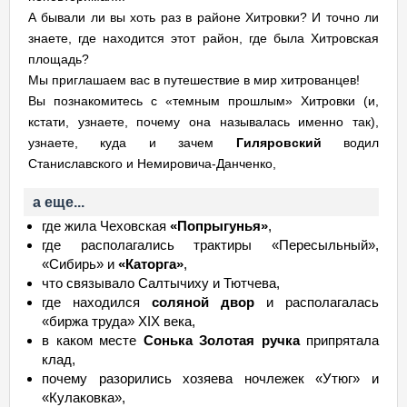
А бывали ли вы хоть раз в районе Хитровки? И точно ли
знаете, где находится этот район, где была Хитровская
площадь?
Мы приглашаем вас в путешествие в мир хитрованцев!
Вы познакомитесь с «темным прошлым» Хитровки (и,
кстати, узнаете, почему она называлась именно так),
узнаете, куда и зачем
Гиляровский
водил
Станиславского и Немировича-Данченко,
а еще...
где жила Чеховская
«Попрыгунья»
,
где располагались трактиры «Пересыльный»,
«Сибирь» и
«Каторга»
,
что связывало Салтычиху и Тютчева,
где находился
соляной двор
и располагалась
«биржа труда» XIX века,
в каком месте
Сонька Золотая ручка
припрятала
клад,
почему разорились хозяева ночлежек «Утюг» и
«Кулаковка»,