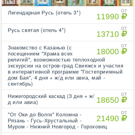
Легендарная Русь (отель 3*)
ОТ
11990
Русь святая (отель 4*)
ОТ
13710
Знакомство с Казанью (с
ОТ
18000
посещением "Храма всех
религий", возможностью теплоходной
экскурсии на остров-град Свияжск и участия
в интерактивной программе "Гостеприимный
дом Бая", 4 дня + ж/д или авиа, май -
сентябрь)
Нижегородский каскад (3 дня + ж/
ОТ
18650
д или авиа)
"От Оки до Волги" Коломна -
ОТ
21490
Рязань - Гусь-Хрустальный -
Муром - Нижний Новгород - Гороховец