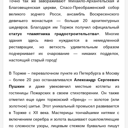
Точно так же завораживают Михайло-Архангельская и
Благовещенская церкви, Спасо-Преображенский собор
великого зодчего Росси, ансамбль Воскресенского
девичьего монастыря — больше 20 архитектурных
шедевров. Благодаря им Торжок получил официальный
статус «памятника градостроительства»
. Многие
здания здесь явно нуждаются в немедленной
реставрации, но ветхость удивительным образом
подчеркивает их очарование — никаких подделок,
настоящий старый город!
В Торжке – перевалочном пункте из Петербурга в Москву
– более 20 раз останавливался
Александр Сергеевич
Пушкин
и даже увековечил местные котлеты из
гостиницы Пожарских в своем стихотворении. Он также
отметил еще один торжокский «бренд» — золотое (или
золотное) шитье. Этот уникальный промысел развивается
в Торжке с XII века. Мастерицы тончайшими нитями с
включением серебра и золота вышивают ошеломляющие
по сложности узоры, лицевым стежком буквально пишут