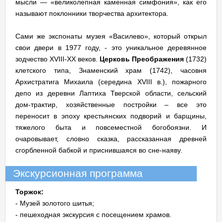
мысли — «великолепная каменная симфония», как его
называют поклонники творчества архитектора.
Сами же экспонаты музея «Василево», который открыл
свои двери в 1977 году, - это уникальное деревянное
зодчество XVIII-XX веков.
Церковь Преображения
(1732)
клетского типа, Знаменский храм (1742), часовня
Архистратига Михаила (середина XVIII в.), пожарного
депо из деревни Лаптиха Тверской области, сельский
дом-трактир, хозяйственные постройки – все это
переносит в эпоху крестьянских подворий и барщины,
тяжелого быта и повсеместной богобоязни. И
очаровывает, словно сказка, рассказанная древней
сгорбленной бабкой и приснившаяся во сне-наяву.
Экскурсионная программа
Торжок:
- Музей золотого шитья;
- пешеходная экскурсия с посещением храмов.