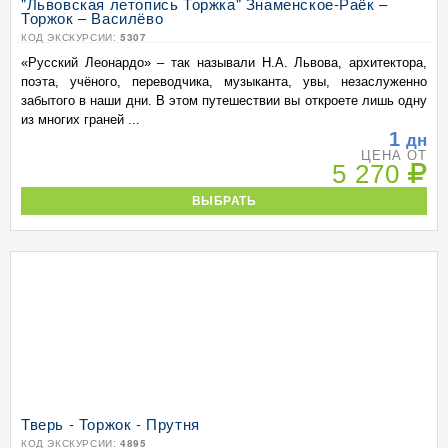
"Львовская летопись Торжка" Знаменское-Раёк –
Торжок – Василёво
КОД ЭКСКУРСИИ:
5307
«Русский Леонардо» – так называли Н.А. Львова, архитектора,
поэта, учёного, переводчика, музыканта, увы, незаслуженно
забытого в наши дни. В этом путешествии вы откроете лишь одну
из многих граней ...
1
дн
ЦЕНА ОТ
5 270
ВЫБРАТЬ
Тверь - Торжок - Прутня
КОД ЭКСКУРСИИ:
4895