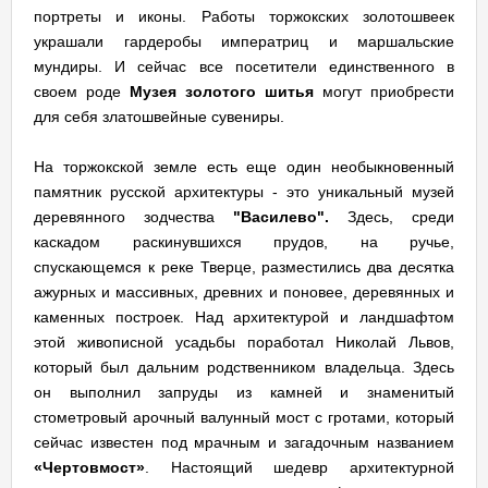
портреты и иконы. Работы торжокских золотошвеек
украшали гардеробы императриц и маршальские
мундиры. И сейчас все посетители единственного в
своем роде
Музея золотого шитья
могут приобрести
для себя златошвейные сувениры.
На торжокской земле есть еще один необыкновенный
памятник русской архитектуры - это уникальный музей
деревянного зодчества
"Василево".
Здесь, среди
каскадом раскинувшихся прудов, на ручье,
спускающемся к реке Тверце, разместились два десятка
ажурных и массивных, древних и поновее, деревянных и
каменных построек. Над архитектурой и ландшафтом
этой живописной усадьбы поработал Николай Львов,
который был дальним родственником владельца. Здесь
он выполнил запруды из камней и знаменитый
стометровый арочный валунный мост с гротами, который
сейчас известен под мрачным и загадочным названием
«Чертовмост»
. Настоящий шедевр архитектурной