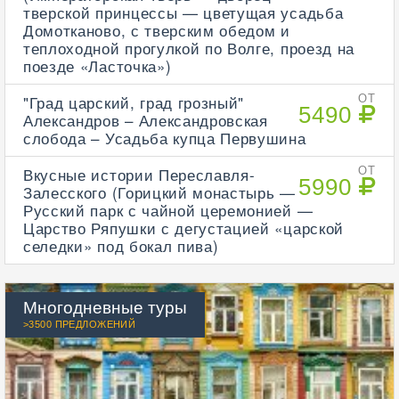
тверской принцессы — цветущая усадьба
Домотканово, с тверским обедом и
теплоходной прогулкой по Волге, проезд на
поезде «Ласточка»)
"Град царский, град грозный"
ОТ
5490
Александров – Александровская
слобода – Усадьба купца Первушина
Вкусные истории Переславля-
ОТ
5990
Залесского (Горицкий монастырь —
Русский парк с чайной церемонией —
Царство Ряпушки с дегустацией «царской
селедки» под бокал пива)
Многодневные туры
>3500 ПРЕДЛОЖЕНИЙ