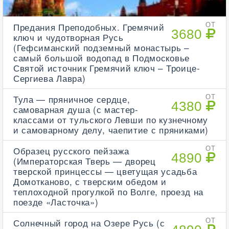
Предания Преподобных. Гремячий
ОТ
3680
ключ и чудотворная Русь
(Гефсиманский подземный монастырь –
самый большой водопад в Подмосковье
Святой источник Гремячий ключ – Троице-
Сергиева Лавра)
Тула — пряничное сердце,
ОТ
4380
самоварная душа (с мастер-
классами от тульского Левши по кузнечному
и самоварному делу, чаепитие с пряниками)
Образец русского пейзажа
ОТ
4890
(Императорская Тверь — дворец
тверской принцессы — цветущая усадьба
Домотканово, с тверским обедом и
теплоходной прогулкой по Волге, проезд на
поезде «Ласточка»)
Солнечный город на Озере Русь (с
ОТ