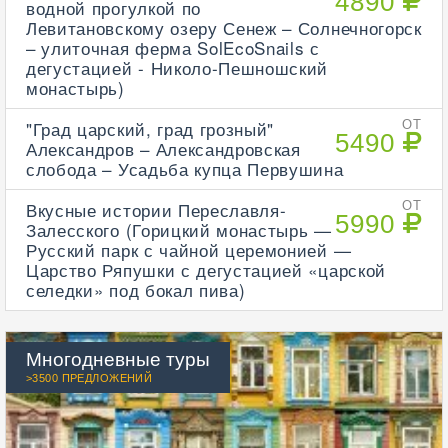
4890
водной прогулкой по
Левитановскому озеру Сенеж – Солнечногорск
– улиточная ферма SolEcoSnails с
дегустацией - Николо-Пешношский
монастырь)
"Град царский, град грозный"
ОТ
5490
Александров – Александровская
слобода – Усадьба купца Первушина
Вкусные истории Переславля-
ОТ
5990
Залесского (Горицкий монастырь —
Русский парк с чайной церемонией —
Царство Ряпушки с дегустацией «царской
селедки» под бокал пива)
Многодневные туры
>3500 ПРЕДЛОЖЕНИЙ