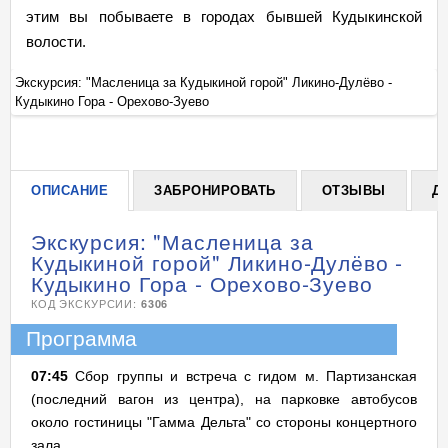
этим вы побываете в городах бывшей Кудыкинской
волости.
Экскурсия: "Масленица за Кудыкиной горой" Ликино-Дулёво -
Эк
Кудыкино Гора - Орехово-Зуево
Ку
+
ОПИСАНИЕ
ЗАБРОНИРОВАТЬ
ОТЗЫВЫ
Д
Экскурсия: "Масленица за
Кудыкиной горой" Ликино-Дулёво -
Кудыкино Гора - Орехово-Зуево
КОД ЭКСКУРСИИ:
6306
Программа
07:45
Сбор группы и встреча с гидом м. Партизанская
(последний вагон из центра), на парковке автобусов
около гостиницы "Гамма Дельта" со стороны концертного
зала.