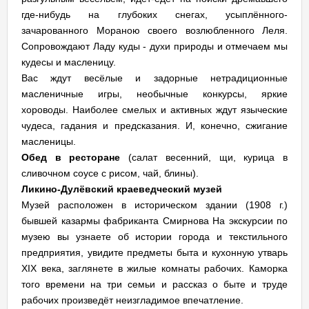
где-нибудь на глубоких снегах, усыплённого-
зачарованного Мораною своего возлюбленного Леля.
Сопровождают Ладу куды - духи природы и отмечаем мы
кудесы и масленицу.
Вас ждут весёлые и задорные нетрадиционные
масленичные игры, необычные конкурсы, яркие
хороводы. Наиболее смелых и активных ждут языческие
чудеса, гадания и предсказания. И, конечно, сжигание
масленицы.
Обед в ресторане
(салат весенний, щи, курица в
сливочном соусе с рисом, чай, блины).
Ликино-Дулёвский краеведческий музей
Музей расположен в историческом здании (1908 г.)
бывшей казармы фабриканта Смирнова На экскурсии по
музею вы узнаете об истории города и текстильного
предприятия, увидите предметы быта и кухонную утварь
XIX века, заглянете в жилые комнаты рабочих. Каморка
того времени на три семьи и рассказ о быте и труде
рабочих произведёт неизгладимое впечатление.