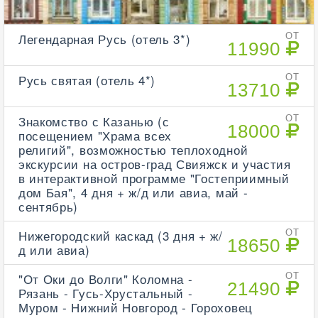
Легендарная Русь (отель 3*)
ОТ
11990
Русь святая (отель 4*)
ОТ
13710
Знакомство с Казанью (с
ОТ
18000
посещением "Храма всех
религий", возможностью теплоходной
экскурсии на остров-град Свияжск и участия
в интерактивной программе "Гостеприимный
дом Бая", 4 дня + ж/д или авиа, май -
сентябрь)
Нижегородский каскад (3 дня + ж/
ОТ
18650
д или авиа)
"От Оки до Волги" Коломна -
ОТ
21490
Рязань - Гусь-Хрустальный -
Муром - Нижний Новгород - Гороховец