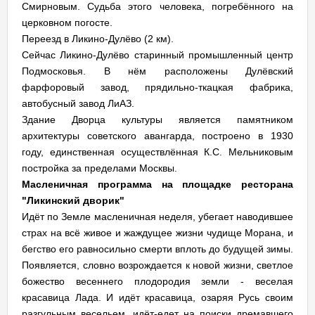
Смирновым. Судьба этого человека, погребённого на
церковном погосте.
Переезд в Ликино-Дулёво (2 км).
Сейчас Ликино-Дулёво старинный промышленный центр
Подмосковья. В нём расположены Дулёвский
фарфоровый завод, прядильно-ткацкая фабрика,
автобусный завод ЛиАЗ.
Здание Дворца культуры является памятником
архитектуры советского авангарда, построено в 1930
году, единственная осуществлённая К.С. Мельниковым
постройка за пределами Москвы.
Масленичная программа на площадке ресторана
"Ликинский дворик"
Идёт по Земле масленичная неделя, убегает наводившее
страх на всё живое и жаждущее жизни чудище Морана, и
бегство его равносильно смерти вплоть до будущей зимы.
Появляется, словно возрождается к новой жизни, светлое
божество весеннего плодородия земли - веселая
красавица Лада. И идёт красавица, озаряя Русь своим
разгульным весельем, идёт-едет на поиски дремавшего