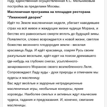
году, единственная осуществлённая К.С. Мельниковым
постройка за пределами Москвы.
Масленичная программа на площадке ресторана
"Ликинский дворик"
Идёт по Земле масленичная неделя, убегает наводившее
страх на всё живое и жаждущее жизни чудище Морана, и
бегство его равносильно смерти вплоть до будущей зимы.
Появляется, словно возрождается к новой жизни, светлое
божество весеннего плодородия земли - веселая
красавица Лада. И идёт красавица, озаряя Русь своим
разгульным весельем, идёт-едет на поиски дремавшего
где-нибудь на глубоких снегах, усыплённого-
зачарованного Мораною своего возлюбленного Леля.
Сопровождают Ладу куды - духи природы и отмечаем мы
кудесы и масленицу.
Вас ждут весёлые и задорные нетрадиционные
масленичные игры, необычные конкурсы, яркие
хороводы. Наиболее смелых и активных ждут языческие
чудеса, гадания и предсказания. И, конечно, сжигание
масленицы.