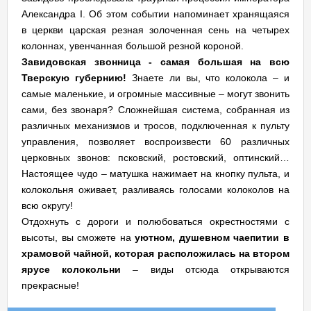
Александра I. Об этом событии напоминает хранящаяся
в церкви царская резная золоченная сень на четырех
колоннах, увенчанная большой резной короной.
Завидовская звонница - самая большая на всю
Тверскую губернию!
Знаете ли вы, что колокола – и
самые маленькие, и огромные массивные – могут звонить
сами, без звонаря? Сложнейшая система, собранная из
различных механизмов и тросов, подключенная к пульту
управления, позволяет воспроизвести 60 различных
церковных звонов: псковский, ростовский, оптинский…
Настоящее чудо – матушка нажимает на кнопку пульта, и
колокольня оживает, разливаясь голосами колоколов на
всю округу!
Отдохнуть с дороги и полюбоваться окрестностями с
высоты, вы сможете на
уютном, душевном чаепитии в
храмовой чайной, которая расположилась на втором
ярусе колокольни
– виды отсюда открываются
прекрасные!