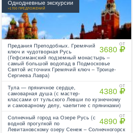
Однодневные экскурсии
>1700 ПРЕДЛОЖЕНИЙ
Предания Преподобных. Гремячий
ОТ
3680
ключ и чудотворная Русь
(Гефсиманский подземный монастырь –
самый большой водопад в Подмосковье
Святой источник Гремячий ключ – Троице-
Сергиева Лавра)
Тула — пряничное сердце,
ОТ
4380
самоварная душа (с мастер-
классами от тульского Левши по кузнечному
и самоварному делу, чаепитие с пряниками)
Солнечный город на Озере Русь (с
ОТ
4890
водной прогулкой по
Левитановскому озеру Сенеж – Солнечногорск