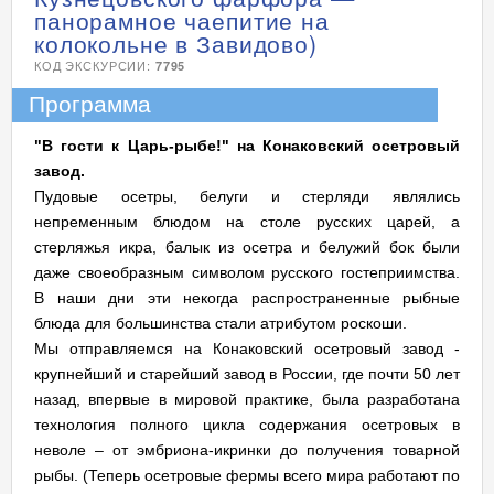
панорамное чаепитие на
колокольне в Завидово)
КОД ЭКСКУРСИИ:
7795
Программа
"В гости к Царь-рыбе!" на Конаковский осетровый
завод.
Пудовые осетры, белуги и стерляди являлись
непременным блюдом на столе русских царей, а
стерляжья икра, балык из осетра и белужий бок были
даже своеобразным символом русского гостеприимства.
В наши дни эти некогда распространенные рыбные
блюда для большинства стали атрибутом роскоши.
Мы отправляемся на Конаковский осетровый завод -
крупнейший и старейший завод в России, где почти 50 лет
назад, впервые в мировой практике, была разработана
технология полного цикла содержания осетровых в
неволе – от эмбриона-икринки до получения товарной
рыбы. (Теперь осетровые фермы всего мира работают по