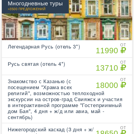
Многодневные туры
>3500 ПРЕДЛОЖЕНИЙ
Легендарная Русь (отель 3*)
ОТ
11990
Русь святая (отель 4*)
ОТ
13710
Знакомство с Казанью (с
ОТ
18000
посещением "Храма всех
религий", возможностью теплоходной
экскурсии на остров-град Свияжск и участия
в интерактивной программе "Гостеприимный
дом Бая", 4 дня + ж/д или авиа, май -
сентябрь)
Нижегородский каскад (3 дня + ж/
ОТ
18650