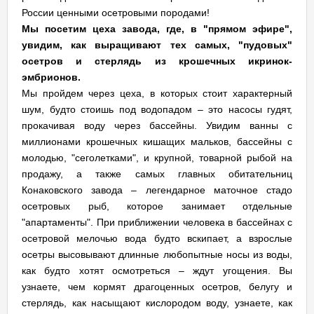
России ценными осетровыми породами!
Мы посетим цеха завода, где, в "прямом эфире",
увидим, как выращивают тех самых, "пудовых"
осетров и стерлядь из крошечных икринок-
эмбрионов.
Мы пройдем через цеха, в которых стоит характерный
шум, будто стоишь под водопадом – это насосы гудят,
прокачивая воду через бассейны. Увидим ванны с
миллионами крошечных кишащих мальков, бассейны с
молодью, "сеголетками", и крупной, товарной рыбой на
продажу, а также самых главных обитательниц
Конаковского завода – легендарное маточное стадо
осетровых рыб, которое занимает отдельные
"апартаменты". При приближении человека в бассейнах с
осетровой мелочью вода будто вскипает, а взрослые
осетры высовывают длинные любопытные носы из воды,
как будто хотят осмотреться – ждут угощения. Вы
узнаете, чем кормят драгоценных осетров, белугу и
стерлядь, как насыщают кислородом воду, узнаете, как