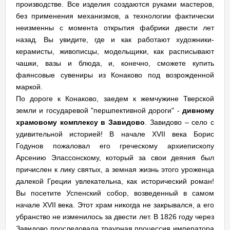
производстве. Все изделия создаются руками мастеров,
без применения механизмов, а технологии фактически
неизменны с момента открытия фабрики двести лет
назад. Вы увидите, где и как работают художники-
керамисты, живописцы, модельщики, как расписывают
чашки, вазы и блюда, и, конечно, сможете купить
фаянсовые сувениры из Конаково под возрожденной
маркой.
По дороге к Конаково, заедем к жемчужине Тверской
земли и государевой "першпективной дороги" -
дивному
храмовому комплексу в Завидово
. Завидово – село с
удивительной историей! В начале XVII века Борис
Годунов пожаловал его греческому архиепископу
Арсению Элассонскому, который за свои деяния был
причислен к лику святых, а земная жизнь этого уроженца
далекой Греции увлекательна, как исторический роман!
Вы посетите Успенский собор, возведенный в самом
начале XVII века. Этот храм никогда не закрывался, а его
убранство не изменилось за двести лет. В 1826 году через
Завидово проследовала траурная процессия императора