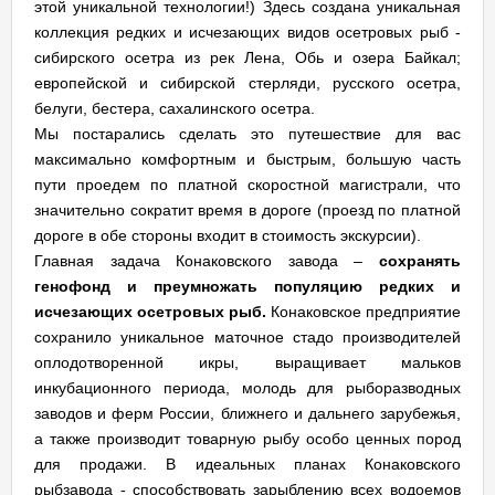
этой уникальной технологии!) Здесь создана уникальная
коллекция редких и исчезающих видов осетровых рыб -
сибирского осетра из рек Лена, Обь и озера Байкал;
европейской и сибирской стерляди, русского осетра,
белуги, бестера, сахалинского осетра.
Мы постарались сделать это путешествие для вас
максимально комфортным и быстрым, большую часть
пути проедем по платной скоростной магистрали, что
значительно сократит время в дороге (проезд по платной
дороге в обе стороны входит в стоимость экскурсии).
Главная задача Конаковского завода –
сохранять
генофонд и преумножать популяцию редких и
исчезающих осетровых рыб.
Конаковское предприятие
сохранило уникальное маточное стадо производителей
оплодотворенной икры, выращивает мальков
инкубационного периода, молодь для рыборазводных
заводов и ферм России, ближнего и дальнего зарубежья,
а также производит товарную рыбу особо ценных пород
для продажи. В идеальных планах Конаковского
рыбзавода - способствовать зарыблению всех водоемов