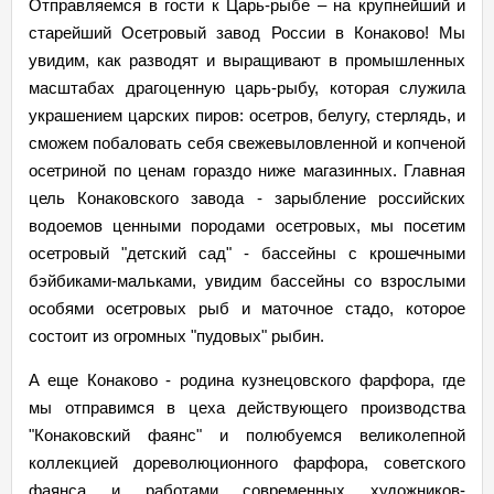
Отправляемся в гости к Царь-рыбе – на крупнейший и
старейший Осетровый завод России в Конаково! Мы
увидим, как разводят и выращивают в промышленных
масштабах драгоценную царь-рыбу, которая служила
украшением царских пиров: осетров, белугу, стерлядь, и
сможем побаловать себя свежевыловленной и копченой
осетриной по ценам гораздо ниже магазинных. Главная
цель Конаковского завода - зарыбление российских
водоемов ценными породами осетровых, мы посетим
осетровый "детский сад" - бассейны с крошечными
бэйбиками-мальками, увидим бассейны со взрослыми
особями осетровых рыб и маточное стадо, которое
состоит из огромных "пудовых" рыбин.
А еще Конаково - родина кузнецовского фарфора, где
мы отправимся в цеха действующего производства
"Конаковский фаянс" и полюбуемся великолепной
коллекцией дореволюционного фарфора, советского
фаянса и работами современных художников-