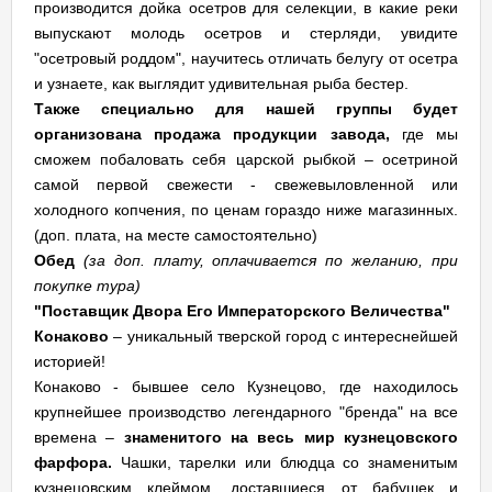
производится дойка осетров для селекции, в какие реки
выпускают молодь осетров и стерляди, увидите
"осетровый роддом", научитесь отличать белугу от осетра
и узнаете, как выглядит удивительная рыба бестер.
Также специально для нашей группы будет
организована продажа продукции завода,
где мы
сможем побаловать себя царской рыбкой – осетриной
самой первой свежести - свежевыловленной или
холодного копчения, по ценам гораздо ниже магазинных.
(доп. плата, на месте самостоятельно)
Обед
(за доп. плату, оплачивается по желанию, при
покупке тура)
"Поставщик Двора Его Императорского Величества"
Конаково
– уникальный тверской город с интереснейшей
историей!
Конаково - бывшее село Кузнецово, где находилось
крупнейшее производство легендарного "бренда" на все
времена –
знаменитого на весь мир кузнецовского
фарфора.
Чашки, тарелки или блюдца со знаменитым
кузнецовским клеймом, доставшиеся от бабушек и