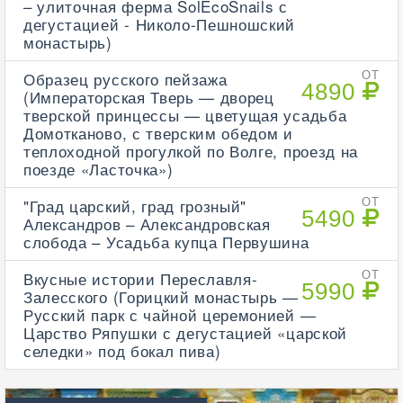
– улиточная ферма SolEcoSnails с
дегустацией - Николо-Пешношский
монастырь)
Образец русского пейзажа
ОТ
4890
(Императорская Тверь — дворец
тверской принцессы — цветущая усадьба
Домотканово, с тверским обедом и
теплоходной прогулкой по Волге, проезд на
поезде «Ласточка»)
"Град царский, град грозный"
ОТ
5490
Александров – Александровская
слобода – Усадьба купца Первушина
Вкусные истории Переславля-
ОТ
5990
Залесского (Горицкий монастырь —
Русский парк с чайной церемонией —
Царство Ряпушки с дегустацией «царской
селедки» под бокал пива)