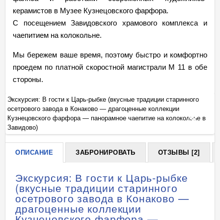
керамистов в Музее Кузнецовского фарфора.
С посещением Завидовского храмового комплекса и
чаепитием на колокольне.
Мы бережем ваше время, поэтому быстро и комфортно
проедем по платной скоростной магистрали М 11 в обе
стороны.
Экскурсия: В гости к Царь-рыбке (вкусные традиции старинного
Эк
осетрового завода в Конаково — драгоценные коллекции
ос
+
в
Кузнецовского фарфора — панорамное чаепитие на колокольне в
Ку
Завидово)
За
ОПИСАНИЕ
ЗАБРОНИРОВАТЬ
ОТЗЫВЫ [2]
Экскурсия: В гости к Царь-рыбке
(вкусные традиции старинного
осетрового завода в Конаково —
драгоценные коллекции
Кузнецовского фарфора —