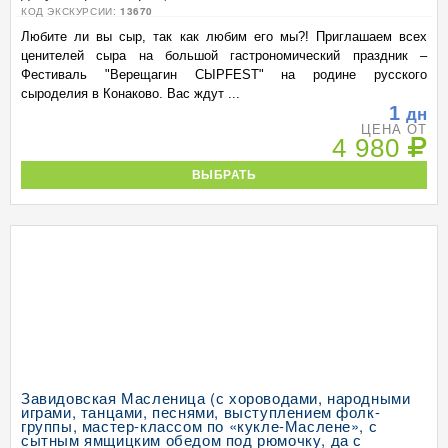
КОД ЭКСКУРСИИ:
13670
Любите ли вы сыр, так как любим его мы?! Приглашаем всех
ценителей сыра на большой гастрономический праздник –
Фестиваль "Верещагин СЫРFEST" на родине русского
сыроделия в Конаково. Вас ждут ...
1
дн
ЦЕНА ОТ
4 980
ВЫБРАТЬ
Завидовская Масленица (с хороводами, народными
играми, танцами, песнями, выступлением фолк-
группы, мастер-классом по «кукле-Маслене», с
сытным ямщицким обедом под рюмочку, да с