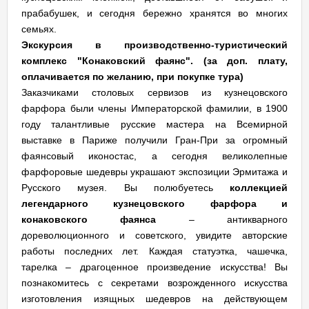
прабабушек, и сегодня бережно хранятся во многих
семьях.
Экскурсия в производственно-туристический
комплекс "Конаковский фаянс". (за доп. плату,
оплачивается по желанию, при покупке тура)
Заказчиками столовых сервизов из кузнецовского
фарфора были члены Императорской фамилии, в 1900
году талантливые русские мастера на Всемирной
выставке в Париже получили Гран-При за огромный
фаянсовый иконостас, а сегодня великолепные
фарфоровые шедевры украшают экспозиции Эрмитажа и
Русского музея. Вы полюбуетесь
коллекцией
легендарного кузнецовского фарфора и
конаковского фаянса
– антикварного
дореволюционного и советского, увидите авторские
работы последних лет. Каждая статуэтка, чашечка,
тарелка – драгоценное произведение искусства! Вы
познакомитесь с секретами возрожденного искусства
изготовления изящных шедевров на действующем