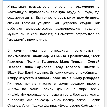
Уникальная возможность попасть на
экскурсию в
настоящую звукозаписывающую студию
– туда, где
создаются
хиты
! Вы прикоснетесь к
миру шоу-бизнеса
,
своими глазами увидите, как устроена студия, как
работают звукорежиссеры, аранжировщики, педагоги,
музыканты. А если повезет, вы сможете встретиться со
“звездами” лицом к лицу.
В студии, куда мы отправимся, репетируют и
записываются
Владимир и Никита Пресняковы, Олег
Газманов, Полина Гагарина, Марк Тишман, Сергей
Лазарев, Дина Гарипова, Влад Топалов, Тимати и
Black Star Band
и другие. Вы сами сможете приобщиться
к миру искусства и
вписать своё имя в Книгу рекордов
Гиннеса
, приняв участие в международном проекте
«5775» по записи самой длинной в мире песни
«Hallelujah» легендарного певца и поэта Леонарда Коэна!
К проекту уже присоединились Иосиф Кобзон, Гарик
Сукачев, Алсу, Лариса Долина, «Бурановские бабушки» и