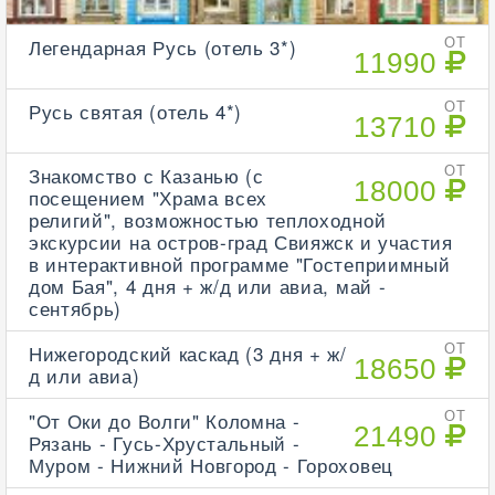
Легендарная Русь (отель 3*)
ОТ
11990
Русь святая (отель 4*)
ОТ
13710
Знакомство с Казанью (с
ОТ
18000
посещением "Храма всех
религий", возможностью теплоходной
экскурсии на остров-град Свияжск и участия
в интерактивной программе "Гостеприимный
дом Бая", 4 дня + ж/д или авиа, май -
сентябрь)
Нижегородский каскад (3 дня + ж/
ОТ
18650
д или авиа)
"От Оки до Волги" Коломна -
ОТ
21490
Рязань - Гусь-Хрустальный -
Муром - Нижний Новгород - Гороховец