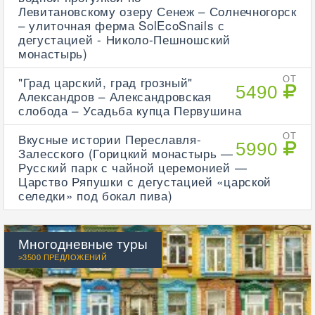
Левитановскому озеру Сенеж – Солнечногорск
– улиточная ферма SolEcoSnails с
дегустацией - Николо-Пешношский
монастырь)
"Град царский, град грозный"
ОТ
5490
Александров – Александровская
слобода – Усадьба купца Первушина
Вкусные истории Переславля-
ОТ
5990
Залесского (Горицкий монастырь —
Русский парк с чайной церемонией —
Царство Ряпушки с дегустацией «царской
селедки» под бокал пива)
Многодневные туры
>3500 ПРЕДЛОЖЕНИЙ