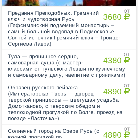
Предания Преподобных. Гремячий
ОТ
3680
ключ и чудотворная Русь
(Гефсиманский подземный монастырь –
самый большой водопад в Подмосковье
Святой источник Гремячий ключ – Троице-
Сергиева Лавра)
Тула — пряничное сердце,
ОТ
4380
самоварная душа (с мастер-
классами от тульского Левши по кузнечному
и самоварному делу, чаепитие с пряниками)
Образец русского пейзажа
ОТ
4890
(Императорская Тверь — дворец
тверской принцессы — цветущая усадьба
Домотканово, с тверским обедом и
теплоходной прогулкой по Волге, проезд на
поезде «Ласточка»)
Солнечный город на Озере Русь (с
ОТ
4890
водной прогулкой по