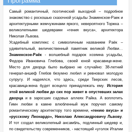
Программа
Самый романтичный, поэтический выходной – подробное
знакомство с роскошью сказочной усадьбы Знаменское-Раек и
архитектурными жемчужинами яркого, невероятного Торжка –
великолепными шедеврами «гения вкуса», архитектора
Николая Львова.
Усадебный комплекс с символичным названием Раёк –
удивительный, величественный памятник великой Любви…
Знаменское-Раёк
- волшебный подарок хозяина усадьбы,
Федора Ивановича Глебова, своей юной красавице-жене.
Место для дворца было выбрано не случайно: 38-летний
генерал-аншеф Глебов безумно любил и ревновал молодую
супругу. И надеялся, что здесь, среди Тверских лесов,
красавица-жена будет всецело принадлежать ему.
История
этой великой любви до сих пор живет в опустевших залах
дворца
и в заросших садовых аллеях Райка. А воплотить
Гимн любви в камне влюбленный муж поручил самому
романтическому архитектору того времени,
«гению вкуса» и
«русскому Леонардо», Николаю Александровичу Львову
.
И тот создал великолепный ансамбль, подлинный шедевр и,
по свидетельству современников, - настоящий «уголок Италии