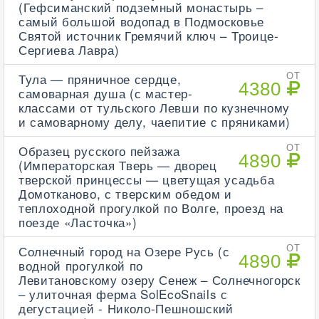
(Гефсиманский подземный монастырь –
самый большой водопад в Подмосковье
Святой источник Гремячий ключ – Троице-
Сергиева Лавра)
Тула — пряничное сердце,
ОТ
4380
самоварная душа (с мастер-
классами от тульского Левши по кузнечному
и самоварному делу, чаепитие с пряниками)
Образец русского пейзажа
ОТ
4890
(Императорская Тверь — дворец
тверской принцессы — цветущая усадьба
Домотканово, с тверским обедом и
теплоходной прогулкой по Волге, проезд на
поезде «Ласточка»)
Солнечный город на Озере Русь (с
ОТ
4890
водной прогулкой по
Левитановскому озеру Сенеж – Солнечногорск
– улиточная ферма SolEcoSnails с
дегустацией - Николо-Пешношский