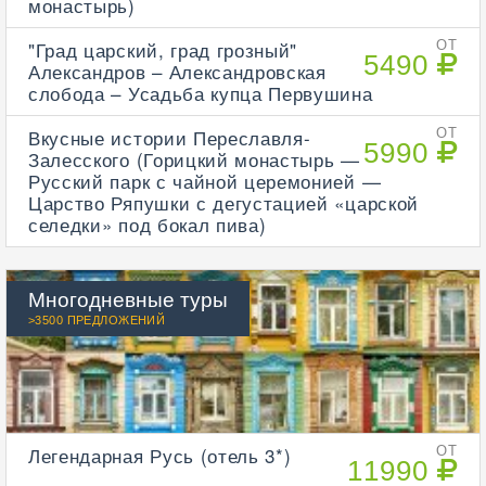
монастырь)
"Град царский, град грозный"
ОТ
5490
Александров – Александровская
слобода – Усадьба купца Первушина
Вкусные истории Переславля-
ОТ
5990
Залесского (Горицкий монастырь —
Русский парк с чайной церемонией —
Царство Ряпушки с дегустацией «царской
селедки» под бокал пива)
Многодневные туры
>3500 ПРЕДЛОЖЕНИЙ
Легендарная Русь (отель 3*)
ОТ
11990