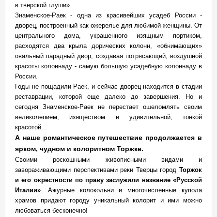
в тверской глуши».
Знаменское-Раек - одна из красивейших усадеб России -
дворец, построенный как ожерелье для любимой женщины. От
центрального дома, украшенного изящным портиком,
расходятся два крыла дорических колонн, «обнимающих»
овальный парадный двор, создавая потрясающей, воздушной
красоты колоннаду - самую большую усадебную колоннаду в
России.
Годы не пощадили Раек, и сейчас дворец находится в стадии
реставрации, которой еще далеко до завершения. Но и
сегодня Знаменское-Раек не перестает ошеломлять своим
великолепием, изяществом и удивительной, тонкой
красотой...
А наше романтическое путешествие продолжается в
ярком, чудном и колоритном Торжке.
Своими роскошными живописными видами и
завораживающими перспективами реки Тверцы город
Торжок
и его окрестности по праву заслужили название «Русской
Италии»
. Ажурные колокольни и многочисленные купола
храмов придают городу уникальный колорит и ими можно
любоваться бесконечно!