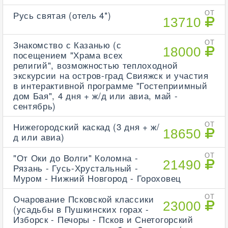
Русь святая (отель 4*)
ОТ
13710
Знакомство с Казанью (с
ОТ
18000
посещением "Храма всех
религий", возможностью теплоходной
экскурсии на остров-град Свияжск и участия
в интерактивной программе "Гостеприимный
дом Бая", 4 дня + ж/д или авиа, май -
сентябрь)
Нижегородский каскад (3 дня + ж/
ОТ
18650
д или авиа)
"От Оки до Волги" Коломна -
ОТ
21490
Рязань - Гусь-Хрустальный -
Муром - Нижний Новгород - Гороховец
Очарование Псковской классики
ОТ
23000
(усадьбы в Пушкинских горах -
Изборск - Печоры - Псков и Снетогорский