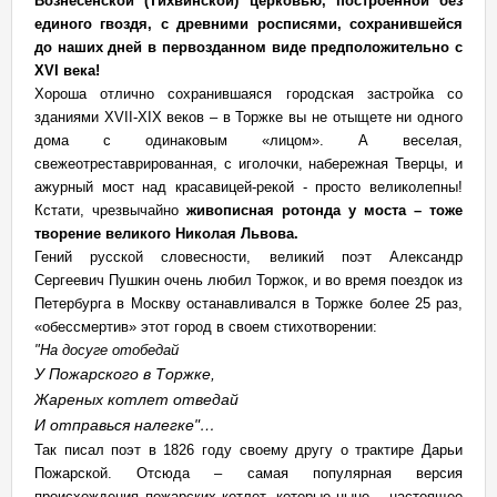
Вознесенской (Тихвинской) церковью, построенной без
единого гвоздя, с древними росписями, сохранившейся
до наших дней в первозданном виде предположительно с
XVI века!
Хороша отлично сохранившаяся городская застройка со
зданиями XVII-XIX веков – в Торжке вы не отыщете ни одного
дома с одинаковым «лицом». А веселая,
свежеотреставрированная, с иголочки, набережная Тверцы, и
ажурный мост над красавицей-рекой - просто великолепны!
Кстати, чрезвычайно
живописная ротонда у моста – тоже
творение великого Николая Львова.
Гений русской словесности, великий поэт Александр
Сергеевич Пушкин очень любил Торжок, и во время поездок из
Петербурга в Москву останавливался в Торжке более 25 раз,
«обессмертив» этот город в своем стихотворении:
"На досуге отобедай
У Пожарского в Торжке,
Жареных котлет отведай
И отправься налегке"…
Так писал поэт в 1826 году своему другу о трактире Дарьи
Пожарской. Отсюда – самая популярная версия
происхождения пожарских котлет, которые ныне – настоящее