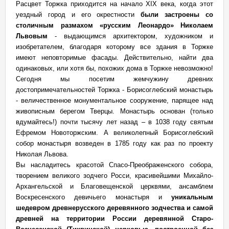
Расцвет Торжка приходится на начало XIX века, когда этот
уездный город и его окрестности
были застроены со
столичным размахом «русским Леонардо» Николаем
Львовым
- выдающимся архитектором, художником и
изобретателем, благодаря которому все здания в Торжке
имеют неповторимые фасады. Действительно, найти два
одинаковых, или хотя бы, похожих дома в Торжке невозможно!
Сегодня мы посетим жемчужину древних
достопримечательностей Торжка - Борисоглебский монастырь
- величественное монументальное сооружение, парящее над
живописным берегом Тверцы. Монастырь основан (только
вдумайтесь!) почти тысячу лет назад – в 1038 году святым
Ефремом Новоторжским. А великолепный Борисоглебский
собор монастыря возведен в 1785 году как раз по проекту
Николая Львова.
Вы насладитесь красотой Спасо-Преображенского собора,
творением великого зодчего Росси, красивейшими Михайло-
Архангельской и Благовещенской церквями, ансамблем
Воскресенского девичьего монастыря и
уникальным
шедевром древнерусского деревянного зодчества и самой
древней на территории России деревянной Старо-