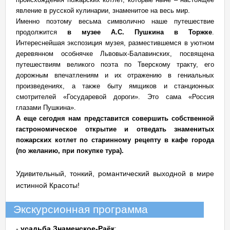
явление в русской кулинарии, знаменитое на весь мир.
Именно поэтому весьма символично наше путешествие
продолжится
в музее А.С. Пушкина в Торжке
.
Интереснейшая экспозиция музея, разместившемся в уютном
деревянном особнячке Львовых-Балавинских, посвящена
путешествиям великого поэта по Тверскому тракту, его
дорожным впечатлениям и их отражению в гениальных
произведениях, а также быту ямщиков и станционных
смотрителей «Государевой дороги». Это сама «Россия
глазами Пушкина».
А еще сегодня нам представится совершить собственной
гастрономическое открытие и отведать знаменитых
пожарских котлет по старинному рецепту в кафе города
(по желанию, при покупке тура).
Удивительный, тонкий, романтический выходной в мире
истинной Красоты!
Экскурсионная программа
-
усадьба
Знаменское-Раёк
;