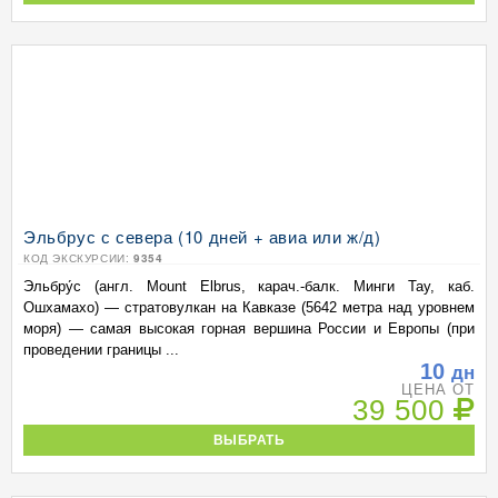
Эльбрус с севера (10 дней + авиа или ж/д)
КОД ЭКСКУРСИИ:
9354
Эльбру́с (англ. Mount Elbrus, карач.-балк. Минги Тау, каб.
Ошхамахо) — стратовулкан на Кавказе (5642 метра над уровнем
моря) — самая высокая горная вершина России и Европы (при
проведении границы ...
10
дн
ЦЕНА ОТ
39 500
ВЫБРАТЬ