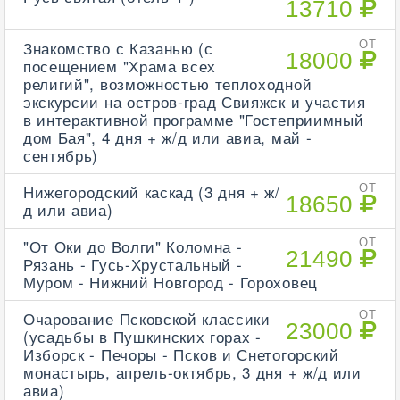
13710
Знакомство с Казанью (с
ОТ
18000
посещением "Храма всех
религий", возможностью теплоходной
экскурсии на остров-град Свияжск и участия
в интерактивной программе "Гостеприимный
дом Бая", 4 дня + ж/д или авиа, май -
сентябрь)
Нижегородский каскад (3 дня + ж/
ОТ
18650
д или авиа)
"От Оки до Волги" Коломна -
ОТ
21490
Рязань - Гусь-Хрустальный -
Муром - Нижний Новгород - Гороховец
Очарование Псковской классики
ОТ
23000
(усадьбы в Пушкинских горах -
Изборск - Печоры - Псков и Снетогорский
монастырь, апрель-октябрь, 3 дня + ж/д или
авиа)