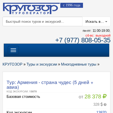
с 1996 года
Искать в...
пн-пт: 11:00-19:00;
cб-вс: выходной
+7 (977) 808-05-35
Меню
КРУГОЗОР
»
Туры и экскурсии
»
Многодневные туры
»
Тур: Армения - страна чудес (5 дней +
авиа)
КОД ЭКСКУРСИИ:
13870
28 378
от
Базовая стоимость
328
Код экскурсии
13870