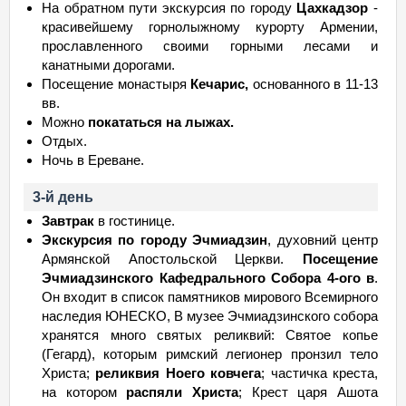
На обратном пути экскурсия по городу
Цахкадзор
-
красивейшему горнолыжному курорту Армении,
прославленного своими горными лесами и
канатными дорогами.
Посещение монастыря
Кечарис,
основанного в 11-13
вв.
Можно
покататься на лыжах.
Отдыx.
Ночь в Ереване.
3-й день
Завтрак
в гостинице.
Экскурсия по городу Эчмиадзин
, дуxовний центр
Армянской Апостольской Церкви.
Посещение
Эчмиадзинского Кафедрального Собора 4-ого в
.
Он входит в список памятников мирового Всемирного
наследия ЮНЕСКО, В музее Эчмиадзинского собора
хранятся много святых реликвий: Святое копье
(Гегард), которым римский легионер пронзил тело
Христа;
реликвия Ноего ковчега
; частичка креста,
на котором
распяли Христа
; Крест царя Ашота