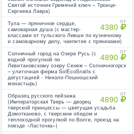
Святой источник Гремячий ключ – Троице-
Сергиева Лавра)
Тула — пряничное сердце,
ОТ
4380
самоварная душа (с мастер-
классами от тульского Левши по кузнечному
и самоварному делу, чаепитие с пряниками)
Солнечный город на Озере Русь (с
ОТ
4890
водной прогулкой по
Левитановскому озеру Сенеж – Солнечногорск
– улиточная ферма SolEcoSnails с
дегустацией - Николо-Пешношский
монастырь)
Образец русского пейзажа
ОТ
4890
(Императорская Тверь — дворец
тверской принцессы — цветущая усадьба
Домотканово, с тверским обедом и
теплоходной прогулкой по Волге, проезд на
поезде «Ласточка»)