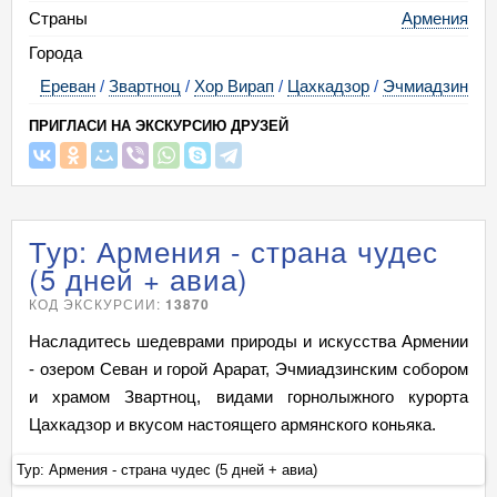
Страны
Армения
Города
Ереван
/
Звартноц
/
Хор Вирап
/
Цахкадзор
/
Эчмиадзин
ПРИГЛАСИ НА ЭКСКУРСИЮ ДРУЗЕЙ
Тур: Армения - страна чудес
(5 дней + авиа)
КОД ЭКСКУРСИИ:
13870
Насладитесь шедеврами природы и искусства Армении
- озером Севан и горой Арарат, Эчмиадзинским собором
и храмом Звартноц, видами горнолыжного курорта
Цахкадзор и вкусом настоящего армянского коньяка.
Тур: Армения - страна чудес (5 дней + авиа)
Ту