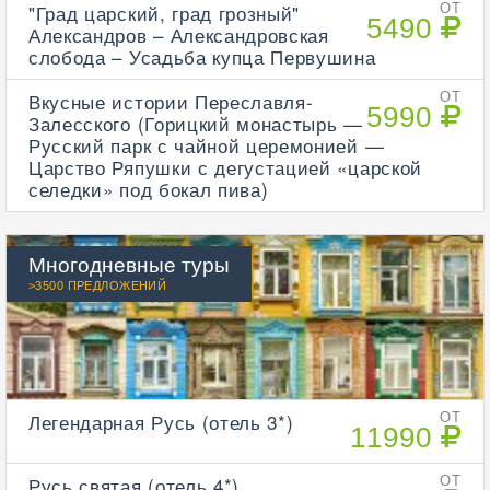
"Град царский, град грозный"
ОТ
5490
Александров – Александровская
слобода – Усадьба купца Первушина
Вкусные истории Переславля-
ОТ
5990
Залесского (Горицкий монастырь —
Русский парк с чайной церемонией —
Царство Ряпушки с дегустацией «царской
селедки» под бокал пива)
Многодневные туры
>3500 ПРЕДЛОЖЕНИЙ
Легендарная Русь (отель 3*)
ОТ
11990
Русь святая (отель 4*)
ОТ