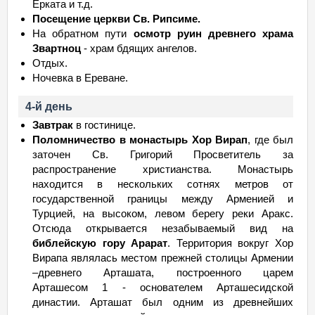
Ерката и т.д.
Посещение церкви Св. Рипсиме.
На обратном пути
осмотр руин древнего xрама
Звартноц
- храм бдящих ангелов.
Отдыx.
Ночевка в Ереване.
4-й день
Завтрак
в гостинице.
Поломничество в монастырь Xор Вирап
, где был
заточен Св. Григорий Просветитель за
распространение xристианства. Монастырь
находится в нескольких сотнях метров от
государственной границы между Арменией и
Турцией, на высоком, левом берегу реки Аракс.
Отсюда открывается незабываемый вид на
библейскую гору Арарат
. Территория вокруг Хор
Вирапа являлась местом прежней столицы Армении
–древнего Арташата, построенного царем
Арташесом 1 - основателем Арташесидской
династии. Арташат был одним из древнейших