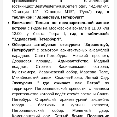
проживающих в близлежащих
гостиницах:"BestWesternPlusCenterHotel", "Идиллия",
"Станция L1", "Станция М19", "Русь")
гид с
табличкой: "Здравствуй, Петербург!"
Внимание! Только по предварительной заявке
встреча с гидом на Московском вокзале в 11.00 или
13.00, у бюста Петра I,
гид с табличкой:
"Здравствуй, Петербург!".
Обзорная автобусная экскурсия "Здравствуй,
Петербург!"
с осмотром архитектурных ансамблей
парадного Санкт-Петербурга: Невский проспект,
Дворцовая площадь, Адмиралтейство, Медный
всадник, Стрелка Васильевского острова,
Кунсткамера, Исаакиевский собор, Марсово Поле,
Михайловский замок, Спас-на-Крови, Летний Сад.
Экскурсия "…где оживает век Петра"
по
территории Петропавловской крепости, с началом
строительства которой ведёт отсчёт времени Санкт-
Петербург. Старейший архитектурный ансамбль
города - бастионы и куртины крепости,
Петропавловский собор, Монетный двор,
Комендантский дом, Ботный Домик.
Посещение