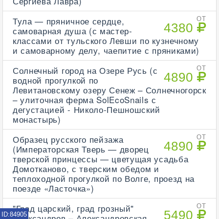
Сергиева Лавра)
Тула — пряничное сердце,
ОТ
4380
самоварная душа (с мастер-
классами от тульского Левши по кузнечному
и самоварному делу, чаепитие с пряниками)
Солнечный город на Озере Русь (с
ОТ
4890
водной прогулкой по
Левитановскому озеру Сенеж – Солнечногорск
– улиточная ферма SolEcoSnails с
дегустацией - Николо-Пешношский
монастырь)
Образец русского пейзажа
ОТ
4890
(Императорская Тверь — дворец
тверской принцессы — цветущая усадьба
Домотканово, с тверским обедом и
теплоходной прогулкой по Волге, проезд на
поезде «Ласточка»)
"Град царский, град грозный"
ОТ
5490
ID:84905
Александров – Александровская