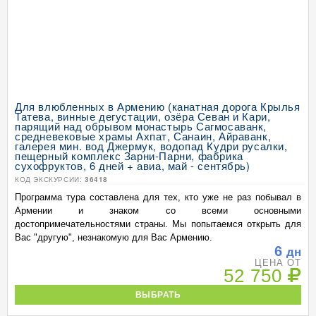
Для влюбленных в Армению (канатная дорога Крылья
Татева, винные дегустации, озёра Севан и Кари,
парящий над обрывом монастырь Сагмосаванк,
средневековые храмы Ахпат, Санаин, Айраванк,
галерея мин. вод Джермук, водопад Кудри русалки,
пещерный комплекс Зарни-Парни, фабрика
сухофруктов, 6 дней + авиа, май - сентябрь)
КОД ЭКСКУРСИИ:
36418
Программа тура составлена для тех, кто уже не раз побывал в
Армении и знаком со всеми основными
достопримечательностями страны. Мы попытаемся открыть для
Вас "другую", незнакомую для Вас Армению.
6
дн
ЦЕНА ОТ
52 750
ВЫБРАТЬ