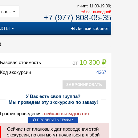
пн-пт: 11:00-19:00;
ь в...
cб-вс: выходной
+7 (977) 808-05-35
АКТЫ
Личный кабинет
)
10 300
от
Базовая стоимость
Код экскурсии
4367
ЗАБРОНИРОВАТЬ
У Вас есть своя группа?
Мы проведем эту экскурсию по заказу!
График проведения:
сейчас выездов нет
ПРОВЕРИТЬ ГРАФИК
Сейчас нет плановых дат проведения этой
остеприимный Петербург (5 дней + ж/д, май - сентябрь)
экскурсии, но они могут появиться в любой