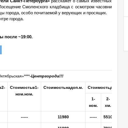
ели Санкт-Петербурга»
расскажет о самых известных
 Посещение Смоленского кладбища с осмотром часовни
цы города, особо почитаемой у верующих и просящих.
тре города.
ы после ~19:00.
ктябрьская»****
-
Центр
города!!!
в
2-
Стоимость
в
1-
Стоимость
на
доп.
м.
Стоимость
доп.
суто
но
м.
ном.
1-
2-
Доп.
но
м.
х
м.
м.
-----
11980
-----
5510
198