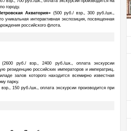
б./ взр., 700 руб./шк., оплата экскурсии производится на
по городу.
Петровская Акватория»
(500 руб./ взр., 300 руб./шк.,
это уникальная интерактивная экспозиция, посвященная
арождения российского флота.
(2600 руб./ взр., 2400 руб./шк., оплата экскурсии
ную резиденцию российских императоров и императриц.
иладе залов которого находится всемирно известная
му парку.
 взр., 150 руб./шк., оплата экскурсии производится при