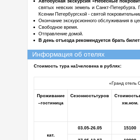
Автобусная экскурсия «Небесные покровит
святых невских земель и Санкт-Петербурга.
Ксении Петербургской - святой покровительни
Окончание экскурсионного обслуживания в цен
Свободное время.
Отправление домой.
В день отъезда рекомендуется брать билет
Информация об отелях
Стоимость тура на
1человека в рублях:
«Гранд отель О
Проживание
Сезонность
туров
Стоимость
–
гостиница
х
м.
ном.
03.05-26.05
15100
кат.