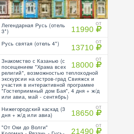
Легендарная Русь (отель
ОТ
11990
3*)
Русь святая (отель 4*)
ОТ
13710
Знакомство с Казанью (с
ОТ
18000
посещением "Храма всех
религий", возможностью теплоходной
экскурсии на остров-град Свияжск и
участия в интерактивной программе
"Гостеприимный дом Бая", 4 дня + ж/д
или авиа, май - сентябрь)
Нижегородский каскад (3
ОТ
18650
дня + ж/д или авиа)
"От Оки до Волги"
ОТ
21490
Коломна - Рязань - Гусь-