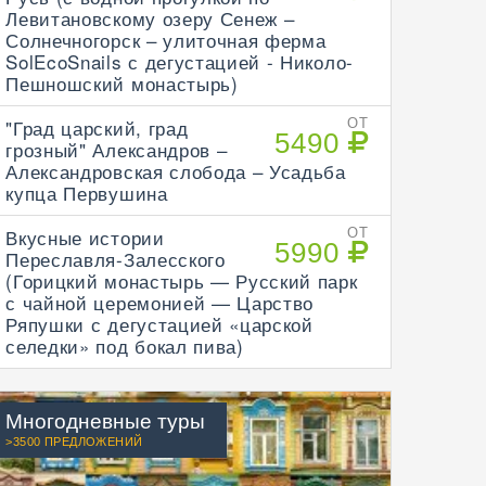
Левитановскому озеру Сенеж –
Солнечногорск – улиточная ферма
SolEcoSnails с дегустацией - Николо-
Пешношский монастырь)
"Град царский, град
ОТ
5490
грозный" Александров –
Александровская слобода – Усадьба
купца Первушина
Вкусные истории
ОТ
5990
Переславля-Залесского
(Горицкий монастырь — Русский парк
с чайной церемонией — Царство
Ряпушки с дегустацией «царской
селедки» под бокал пива)
Многодневные туры
>3500 ПРЕДЛОЖЕНИЙ