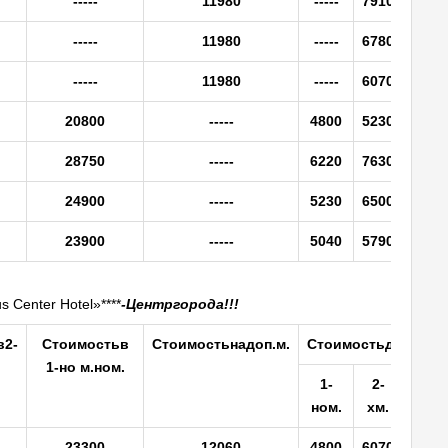
-----
11980
-----
7910
198
-----
11980
-----
6780
198
-----
11980
-----
6070
198
20800
-----
4800
5230
-----
28750
-----
6220
7630
-----
24900
-----
5230
6500
-----
23900
-----
5040
5790
-----
s Center Hotel»****
-
Центр
города!!!
в
2-
Стоимость
в
Стоимость
на
доп.
м.
Стоимость
доп.
суто
1-но м.
ном.
1-
2-
Доп.
но
м.
х
м.
м.
23300
12060
4800
6070
198