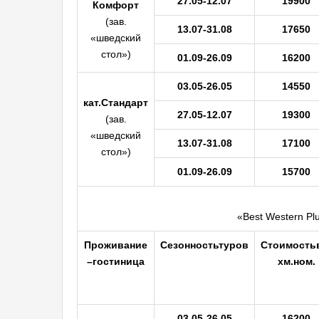
27.05-12.07
19900
Комфорт
(зав.
13.07-31.08
17650
«шведский
стол»)
01.09-26.09
16200
03.05-26.05
14550
кат.
Стандарт
27.05-12.07
19300
(зав.
«шведский
13.07-31.08
17100
стол»)
01.09-26.09
15700
«Best Western Plu
Проживание
Сезонность
туров
Стоимость
–
гостиница
х
м.
ном.
03.05-26.05
16200