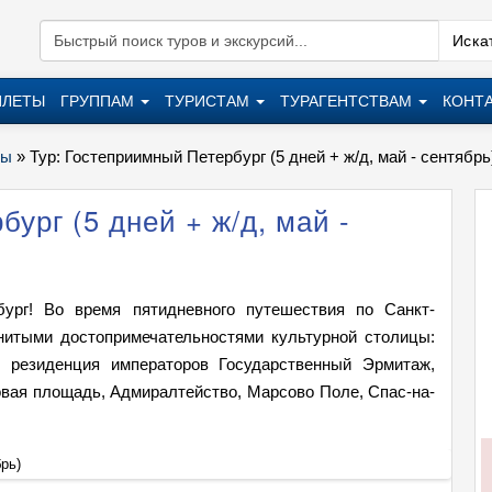
Искат
ИЛЕТЫ
ГРУППАМ
ТУРИСТАМ
ТУРАГЕНТСТВАМ
КОНТ
ры
»
Тур: Гостеприимный Петербург (5 дней + ж/д, май - сентябрь
ург (5 дней + ж/д, май -
ург! Во время пятидневного путешествия по Санкт-
нитыми достопримечательностями культурной столицы:
, резиденция императоров Государственный Эрмитаж,
вая площадь, Адмиралтейство, Марсово Поле, Спас-на-
рь)
Тур: Г