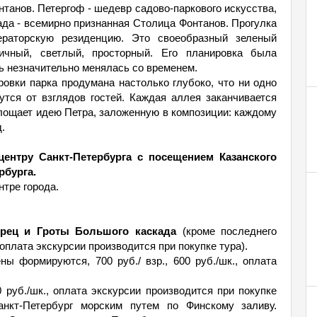
танов. Петергоф - шедевр садово-паркового искусства,
да - всемирно признанная Столица Фонтанов. Прогулка
раторскую резиденцию. Это своеобразный зеленый
чный, светлый, просторный. Его планировка была
ь незначительно менялась со временем.
овки парка продумана настолько глубоко, что ни одно
утся от взглядов гостей. Каждая аллея заканчивается
лощает идею Петра, заложенную в композиции: каждому
.
ентру Санкт-Петербурга с посещением Казанского
рбурга.
тре города.
рец и Гроты Большого каскада
(кроме последнего
, оплата экскурсии производится при покупке тура).
ны формируются, 700 руб./ взр., 600 руб./шк., оплата
00 руб./шк., оплата экскурсии производится при покупке
анкт-Петербург морским путем по Финскому заливу.