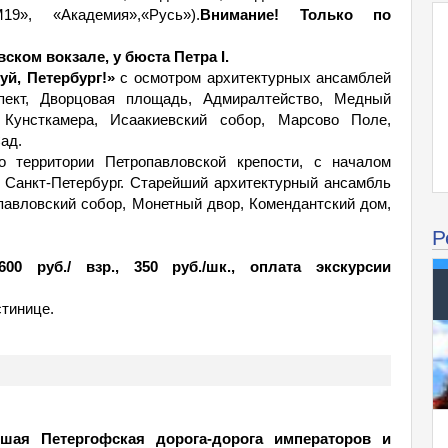
9», «Академия»,«Русь»).
Внимание! Только по
вском вокзале, у бюста Петра I.
уй, Петербург!»
с осмотром архитектурных ансамблей
спект, Дворцовая площадь, Адмиралтейство, Медный
 Кунсткамера, Исаакиевский собор, Марсово Поле,
ад.
 территории Петропавловской крепости, с началом
и Санкт-Петербург. Старейший архитектурный ансамбль
опавловский собор, Монетный двор, Комендантский дом,
Р
00 руб./ взр., 350 руб./шк., оплата экскурсии
стинице.
ьшая Петергофская дорога-дорога императоров и