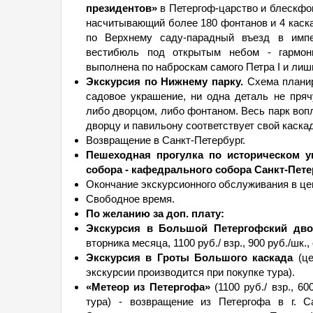
президентов»
в Петергоф-царство и блескфон
насчитывающий более 180 фонтанов и 4 каска
по Верхнему саду-парадный въезд в импе
вестибюль под открытым небом - гармони
выполнена по наброскам самого Петра I и лиш
Экскурсия по Нижнему парку.
Схема планир
садовое украшение, ни одна деталь не пряч
либо дворцом, либо фонтаном. Весь парк воп
дворцу и павильону соответствует свой каскад
Возвращение в Санкт-Петербург.
Пешеходная прогулка по историческом уц
собора - кафедрального собора Санкт-Пете
Окончание экскурсионного обслуживания в цен
Свободное время.
По желанию за доп. плату:
Экскурсия в Большой Петергофский дво
вторника месяца, 1100 руб./ взр., 900 руб./шк.
Экскурсия в Гроты Большого каскада
(це
экскурсии производится при покупке тура).
«Метеор из Петергофа»
(1100 руб./ взр., 6
тура) - возвращение из Петергофа в г. С