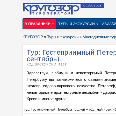
с 1996 года
В ПРАЗДНИКИ
ТУРЫ И ЭКСКУРСИИ
АВИАБ
КРУГОЗОР
»
Туры и экскурсии
»
Многодневные ту
Тур: Гостеприимный Петерб
сентябрь)
КОД ЭКСКУРСИИ:
4367
Здравствуй, любимый и неповторимый Петерб
Петербургу вы познакомитесь с самыми знаме
шедевр садово-паркового искусства Петергоф
неповторимые архитектурные ансамбли - Дворцо
Крови и многое другое.
Тур: Гостеприимный Петербург (5 дней + ж/д, май - сентяб