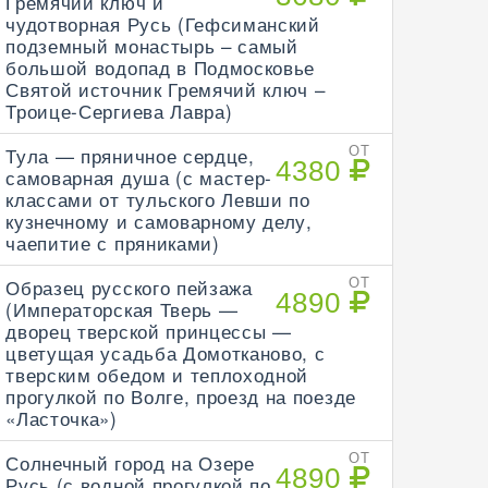
Гремячий ключ и
чудотворная Русь (Гефсиманский
подземный монастырь – самый
большой водопад в Подмосковье
Святой источник Гремячий ключ –
Троице-Сергиева Лавра)
Тула — пряничное сердце,
ОТ
4380
самоварная душа (с мастер-
классами от тульского Левши по
кузнечному и самоварному делу,
чаепитие с пряниками)
Образец русского пейзажа
ОТ
4890
(Императорская Тверь —
дворец тверской принцессы —
цветущая усадьба Домотканово, с
тверским обедом и теплоходной
прогулкой по Волге, проезд на поезде
«Ласточка»)
Солнечный город на Озере
ОТ
4890
Русь (с водной прогулкой по