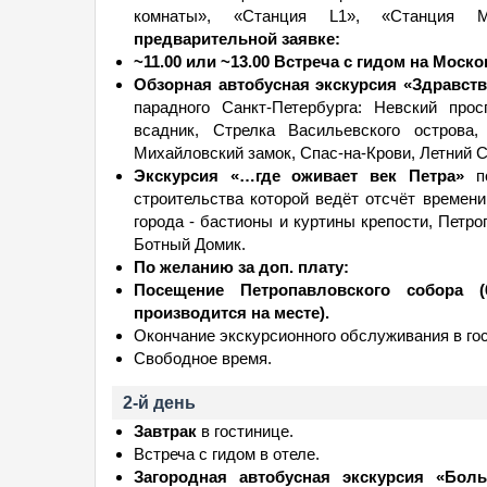
комнаты», «Станция L1», «Станция М1
предварительной заявке:
~11.00 или ~13.00 Встреча с гидом на Моско
Обзорная автобусная экскурсия «Здравств
парадного Санкт-Петербурга: Невский про
всадник, Стрелка Васильевского острова,
Михайловский замок, Спас-на-Крови, Летний С
Экскурсия «…где оживает век Петра»
по
строительства которой ведёт отсчёт времен
города - бастионы и куртины крепости, Петр
Ботный Домик.
По желанию за доп. плату:
Посещение Петропавловского собора (6
производится на месте).
Окончание экскурсионного обслуживания в го
Свободное время.
2-й день
Завтрак
в гостинице.
Встреча с гидом в отеле.
Загородная автобусная экскурсия «Бол