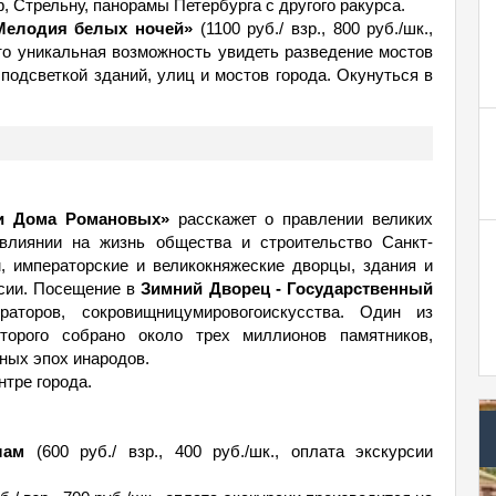
 Стрельну, панорамы Петербурга с другого ракурса.
«Мелодия белых ночей»
(1100 руб./ взр., 800 руб./шк.,
это уникальная возможность увидеть разведение мостов
подсветкой зданий, улиц и мостов города. Окунуться в
ии Дома Романовых»
расскажет о правлении великих
 влиянии на жизнь общества и строительство Санкт-
, императорские и великокняжеские дворцы, здания и
ссии. Посещение в
Зимний Дворец - Государственный
аторов, сокровищницумировогоискусства. Один из
торого собрано около трех миллионов памятников,
ных эпох инародов.
тре города.
лам
(600 руб./ взр., 400 руб./шк., оплата экскурсии