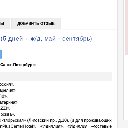
+
ВЫ
ДОБАВИТЬ ОТЗЫВ
5 дней + ж/д, май - сентябрь)
 Санкт-Петербурге
.
оссия».
арелия».
Пб».
атарина».
ZZI».
Москва».
ктябрьская» (Лиговский пр., д.10), (и для проживающих
PlusCenterHotel», «Идиллия», «Идиллия –гостевые