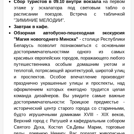
Сбор туристов в 09.10 внутри вокзала
на первом
этаже у эскалатора под световым табло о
расписании поездов. Встреча с табличкой
"ЗИМИНИЕ МЕЛОДИИ".
Завтрак в кафе.
Обзорная автобусно-пешеходная экскурсия
"Магия новогоднего Минска"
- столице Республики
Беларусь позволит познакомиться с основными
достопримечательностями одного из самых
красивых европейских городов, поражающего любого
путешественника особым домашним уютом и
теплотой, потрясающей архитектурой, широтой улиц
и проспектов. Особое впечатление производят
празднично украшенные улицы и проспекты, над
оформлением которых ежегодно трудится целая
команда дизайнеров. Вы увидите самые важные
достопримечательности: Троицкое предместье -
исторический центр старого города со старинными,
будто игрушечными домиками XVIII - XIX веков,
Верхний город с Ратушей и кафедральным собором
Святого Духа, Костел Св.Девы Марии, торговые
ряды, древнюю Немигу. Вас поразят живописные