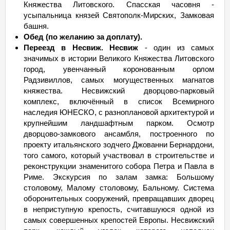
Княжества Литовского. Спасская часовня -
усыпальница князей Святополк-Мирских, Замковая
башня.
Обед (по желанию за доплату).
Переезд в Несвиж. Несвиж
- один из самых
значимых в истории Великого Княжества Литовского
город, увенчанный коронованным орлом
Радзивиллов, самых могущественных магнатов
княжества. Несвижский дворцово-парковый
комплекс, включённый в список Всемирного
наследия ЮНЕСКО, с разноплановой архитектурой и
крупнейшим ландшафтным парком. Осмотр
дворцово-замкового ансамбля, построенного по
проекту итальянского зодчего Джованни Бернардони,
того самого, который участвовал в строительстве и
реконструкции знаменитого собора Петра и Павла в
Риме. Экскурсия по залам замка: Большому
столовому, Малому столовому, Бальному. Система
оборонительных сооружений, превращавших дворец
в неприступную крепость, считавшуюся одной из
самых совершенных крепостей Европы. Несвижский