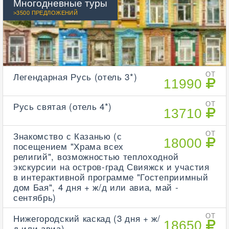
Многодневные туры
>3500 ПРЕДЛОЖЕНИЙ
Легендарная Русь (отель 3*)
ОТ
11990
Русь святая (отель 4*)
ОТ
13710
Знакомство с Казанью (с
ОТ
18000
посещением "Храма всех
религий", возможностью теплоходной
экскурсии на остров-град Свияжск и участия
в интерактивной программе "Гостеприимный
дом Бая", 4 дня + ж/д или авиа, май -
сентябрь)
Нижегородский каскад (3 дня + ж/
ОТ
18650
д или авиа)