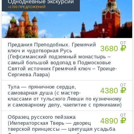
Однодневные экскурсии
>1700 ПРЕДЛОЖЕНИЙ
Предания Преподобных. Гремячий
ОТ
3680
ключ и чудотворная Русь
(Гефсиманский подземный монастырь –
самый большой водопад в Подмосковье
Святой источник Гремячий ключ – Троице-
Сергиева Лавра)
Тула — пряничное сердце,
ОТ
4380
самоварная душа (с мастер-
классами от тульского Левши по кузнечному
и самоварному делу, чаепитие с пряниками)
Образец русского пейзажа
ОТ
4890
(Императорская Тверь — дворец
тверской принцессы — цветущая усадьба