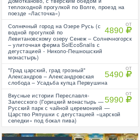
Домотканово, с тверским обедом и
теплоходной прогулкой по Волге, проезд на
поезде «Ласточка»)
Солнечный город на Озере Русь (с
ОТ
4890
водной прогулкой по
Левитановскому озеру Сенеж – Солнечногорск
– улиточная ферма SolEcoSnails с
дегустацией - Николо-Пешношский
монастырь)
"Град царский, град грозный"
ОТ
5490
Александров – Александровская
слобода – Усадьба купца Первушина
Вкусные истории Переславля-
ОТ
5990
Залесского (Горицкий монастырь —
Русский парк с чайной церемонией —
Царство Ряпушки с дегустацией «царской
селедки» под бокал пива)