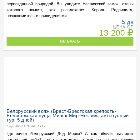
первозданной природой. Вы увидите Несвижский замок, стены
которого помнят, как развлекался Король Радзивилл,
познакомитесь с привидениями ...
5
дн
ЦЕНА ОТ
13 200
ВЫБРАТЬ
Белорусский вояж (Брест-Брестская крепость-
Беловежская пуща-Минск-Мир-Несвиж, автобусный
тур, 5 дней)
КОД ЭКСКУРСИИ:
7732
Где живет белорусский Дед Мороз? А как вблизи выглядит
настоящий зубр? (не на картинке, а именно на расстоянии