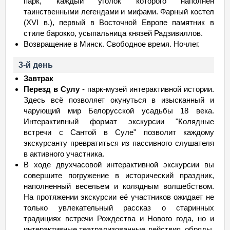
парк, каждый уголок которого наполнен
таинственными легендами и мифами. Фарный костел
(XVI в.), первый в Восточной Европе памятник в
стиле барокко, усыпальница князей Радзивиллов.
Возвращение в Минск. Свободное время. Ночлег.
3-й день
Завтрак
Перезд в Сулу
- парк-музей интерактивной истории.
Здесь всё позволяет окунуться в изысканный и
чарующий мир Белорусской усадьбы 18 века.
Интерактивный формат экскурсии "Колядные
встречи с Сантой в Суле" позволит каждому
экскурсанту превратиться из пассивного слушателя
в активного участника.
В ходе двухчасовой интерактивной экскурсии вы
совершите погружение в исторический праздник,
наполненный весельем и колядным волшебством.
На протяжении экскурсии её участников ожидает не
только увлекательный рассказ о старинных
традициях встречи Рождества и Нового года, но и
интерактивные театрализованные действия, обряды,