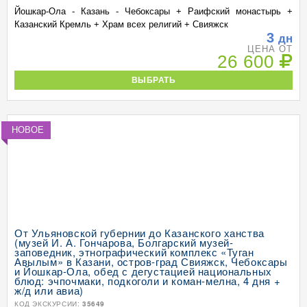
Йошкар-Ола - Казань - Чебоксары + Раифский монастырь +
Казанский Кремль + Храм всех религий + Свияжск
3
дн
ЦЕНА ОТ
26 600
ВЫБРАТЬ
НОВОЕ
От Ульяновской губернии до Казанского ханства
(музей И. А. Гончарова, Болгарский музей-
заповедник, этнографический комплекс «Туган
Авылым» в Казани, остров-град Свияжск, Чебоксары
и Йошкар-Ола, обед с дегустацией национальных
блюд: эчпочмаки, подкоголи и коман-мелна, 4 дня +
ж/д или авиа)
КОД ЭКСКУРСИИ:
35649