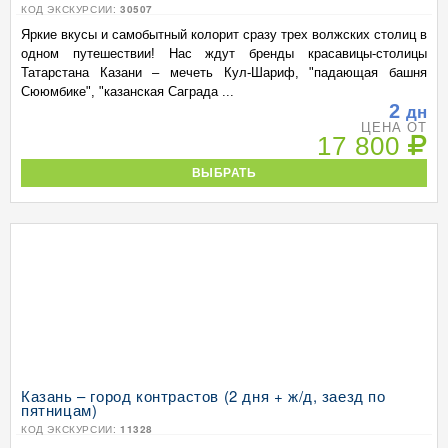
КОД ЭКСКУРСИИ:
30507
Яркие вкусы и самобытный колорит сразу трех волжских столиц в
одном путешествии! Нас ждут бренды красавицы-столицы
Татарстана Казани – мечеть Кул-Шариф, "падающая башня
Сююмбике", "казанская Саграда ...
2
дн
ЦЕНА ОТ
17 800
ВЫБРАТЬ
Казань – город контрастов (2 дня + ж/д, заезд по
пятницам)
КОД ЭКСКУРСИИ:
11328