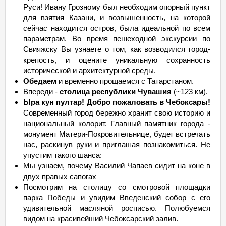
Руси! Ивану Грозному был необходим опорный пункт
для взятия Казани, и возвышенность, на которой
сейчас находится остров, была идеальной по всем
параметрам. Во время пешеходной экскурсии по
Свияжску Вы узнаете о том, как возводился город-
крепость, и оцените уникальную сохранность
исторической и архитектурной среды.
Обедаем
и временно прощаемся с Татарстаном.
Впереди -
столица республики Чувашия
(~123 км).
Ыра кун пултар! Добро пожаловать в Чебоксары!
Современный город бережно хранит свою историю и
национальный колорит. Главный памятник города -
монумент Матери-Покровительнице, будет встречать
нас, раскинув руки и приглашая познакомиться. Не
упустим такого шанса:
Мы узнаем, почему Василий Чапаев сидит на коне в
двух правых сапогах
Посмотрим на столицу со смотровой площадки
парка Победы и увидим Введенский собор с его
удивительной масляной росписью. Полюбуемся
видом на красивейший Чебоксарский залив.