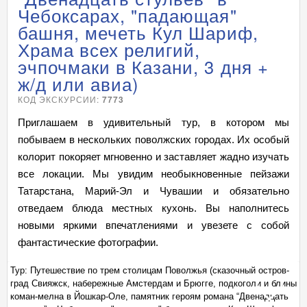
Чебоксарах, "падающая"
башня, мечеть Кул Шариф,
Храма всех религий,
эчпочмаки в Казани, 3 дня +
ж/д или авиа)
КОД ЭКСКУРСИИ:
7773
Приглашаем в удивительный тур, в котором мы
побываем в нескольких поволжских городах. Их особый
колорит покоряет мгновенно и заставляет жадно изучать
все локации. Мы увидим необыкновенные пейзажи
Татарстана, Марий-Эл и Чувашии и обязательно
отведаем блюда местных кухонь. Вы наполнитесь
новыми яркими впечатлениями и увезете с собой
фантастические фотографии.
-
Тур: Путешествие по трем столицам Поволжья (сказочный остров-
Ту
ины
град Свияжск, набережные Амстердам и Брюгге, подкоголи и блины
гр
+
ь
коман-мелна в Йошкар-Оле, памятник героям романа “Двенадцать
ко