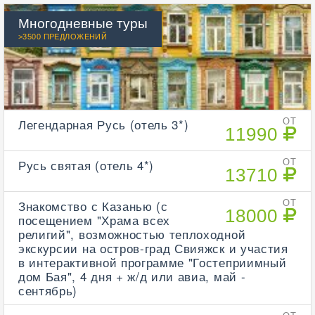
Многодневные туры
>3500 ПРЕДЛОЖЕНИЙ
Легендарная Русь (отель 3*)
ОТ
11990
Русь святая (отель 4*)
ОТ
13710
Знакомство с Казанью (с
ОТ
18000
посещением "Храма всех
религий", возможностью теплоходной
экскурсии на остров-град Свияжск и участия
в интерактивной программе "Гостеприимный
дом Бая", 4 дня + ж/д или авиа, май -
сентябрь)