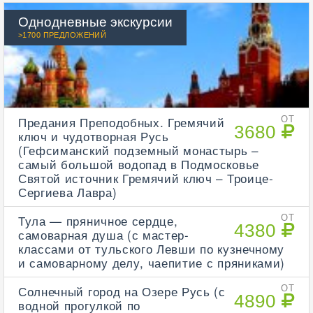
Однодневные экскурсии
>1700 ПРЕДЛОЖЕНИЙ
Предания Преподобных. Гремячий
ОТ
3680
ключ и чудотворная Русь
(Гефсиманский подземный монастырь –
самый большой водопад в Подмосковье
Святой источник Гремячий ключ – Троице-
Сергиева Лавра)
Тула — пряничное сердце,
ОТ
4380
самоварная душа (с мастер-
классами от тульского Левши по кузнечному
и самоварному делу, чаепитие с пряниками)
Солнечный город на Озере Русь (с
ОТ
4890
водной прогулкой по