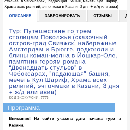
стульев” в Чебоксарах, "падающая" башня, мечеть Кул Шариф,
ст
Храма всех религий, эчпочмаки в Казани, 3 дня + ж/д или авиа)
Хр
ОПИСАНИЕ
ЗАБРОНИРОВАТЬ
ОТЗЫВЫ
Д
Тур: Путешествие по трем
столицам Поволжья (сказочный
остров-град Свияжск, набережные
Амстердам и Брюгге, подкоголи и
блины коман-мелна в Йошкар-Оле,
памятник героям романа
“Двенадцать стульев” в
Чебоксарах, "падающая" башня,
мечеть Кул Шариф, Храма всех
религий, эчпочмаки в Казани, 3 дня
+ ж/д или авиа)
КОД ЭКСКУРСИИ:
7773
Программа
Внимание! На сайте указана дата начала тура в
Казани.