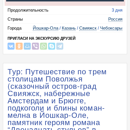
Продолжительность
3 дня
Страны
Россия
Города
Йошкар-Ола
/
Казань
/
Свияжск
/
Чебоксары
ПРИГЛАСИ НА ЭКСКУРСИЮ ДРУЗЕЙ
Тур: Путешествие по трем
столицам Поволжья
(сказочный остров-град
Свияжск, набережные
Амстердам и Брюгге,
подкоголи и блины коман-
мелна в Йошкар-Оле,
памятник героям романа
“Двенадцать стульев” в