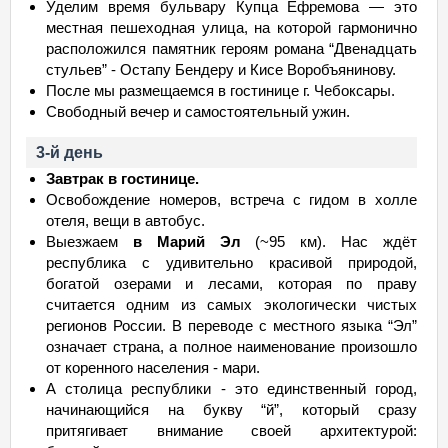
Уделим время бульвару Купца Ефремова — это
местная пешеходная улица, на которой гармонично
расположился памятник героям романа “Двенадцать
стульев” - Остапу Бендеру и Кисе Воробъянинову.
После мы размещаемся в гостинице г. Чебоксары.
Свободный вечер и самостоятельный ужин.
3-й день
Завтрак в гостинице.
Освобождение номеров, встреча с гидом в холле
отеля, вещи в автобус.
Выезжаем
в Марий Эл
(~95 км). Нас ждёт
республика с удивительно красивой природой,
богатой озерами и лесами, которая по праву
считается одним из самых экологически чистых
регионов России. В переводе с местного языка “Эл”
означает страна, а полное наименование произошло
от коренного населения - мари.
А столица республики - это единственный город,
начинающийся на букву “й”, который сразу
притягивает внимание своей архитектурой: