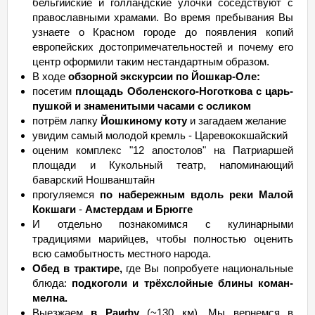
бельгийские и голландские улочки соседствуют с
православными храмами. Во время пребывания Вы
узнаете о Красном городе до появления копий
европейских достопримечательностей и почему его
центр оформили таким нестандартным образом.
В ходе
обзорной экскурсии по Йошкар-Оле:
посетим
площадь Оболенского-Ноготкова с царь-
пушкой и знаменитыми часами с осликом
потрём лапку
Йошкиному коту
и загадаем желание
увидим самый молодой кремль - Царевококшайский
оценим комплекс "12 апостолов" на Патриаршей
площади и Кукольный театр, напоминающий
баварский Ношванштайн
прогуляемся
по набережным вдоль реки Малой
Кокшаги
-
Амстердам и Брюгге
И отдельно познакомимся с кулинарными
традициями марийцев, чтобы полностью оценить
всю самобытность местного народа.
Обед в трактире,
где Вы попробуете национальные
блюда:
подкоголи и трёхслойные блины коман-
мелна.
Выезжаем
в Раифу
(~130 км). Мы вернемся в