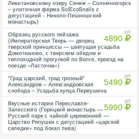
Левитановскому озеру Сенеж – Солнечногорск
– улиточная ферма SolEcoSnails с
дегустацией - Николо-Пешношский
монастырь)
Образец русского пейзажа
ОТ
4890
(Императорская Тверь — дворец
тверской принцессы — цветущая усадьба
Домотканово, с тверским обедом и
теплоходной прогулкой по Волге, проезд на
поезде «Ласточка»)
"Град царский, град грозный"
ОТ
5490
Александров – Александровская
слобода – Усадьба купца Первушина
Вкусные истории Переславля-
ОТ
5990
Залесского (Горицкий монастырь —
Русский парк с чайной церемонией —
Царство Ряпушки с дегустацией «царской
селедки» под бокал пива)