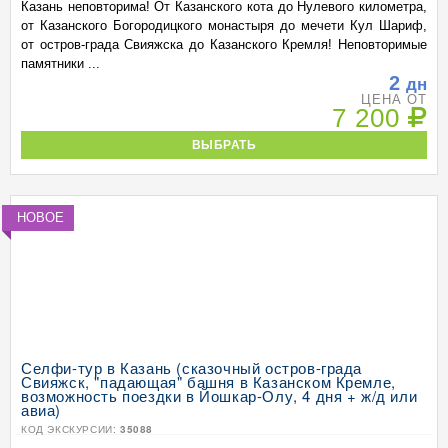
Казань неповторима! От Казанского кота до Нулевого километра,
от Казанского Богородицкого монастыря до мечети Кул Шариф,
от остров-града Свияжска до Казанского Кремля! Неповторимые
памятники ...
2
дн
ЦЕНА ОТ
7 200
ВЫБРАТЬ
НОВОЕ
Селфи-тур в Казань (сказочный остров-града
Свияжск, "падающая" башня в Казанском Кремле,
возможность поездки в Йошкар-Олу, 4 дня + ж/д или
авиа)
КОД ЭКСКУРСИИ:
35088