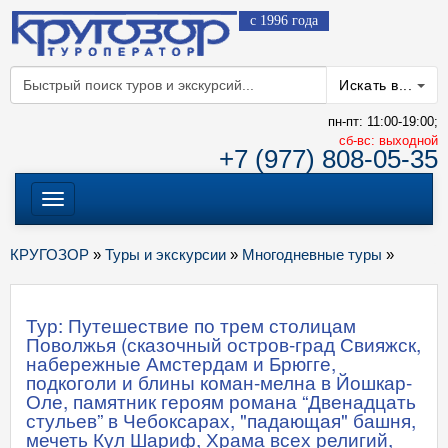
с 1996 года
Искать в...
пн-пт: 11:00-19:00;
cб-вс: выходной
+7 (977) 808-05-35
Меню
КРУГОЗОР
»
Туры и экскурсии
»
Многодневные туры
»
Тур: Путешествие по трем столицам
Поволжья (сказочный остров-град Свияжск,
набережные Амстердам и Брюгге,
подкоголи и блины коман-мелна в Йошкар-
Оле, памятник героям романа “Двенадцать
стульев” в Чебоксарах, "падающая" башня,
мечеть Кул Шариф, Храма всех религий,