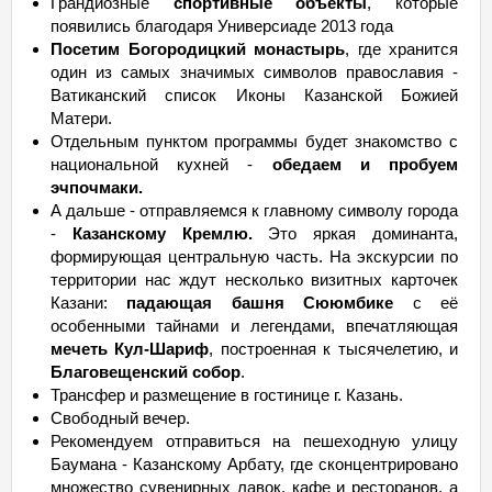
Грандиозные
спортивные объекты
, которые
появились благодаря Универсиаде 2013 года
Посетим Богородицкий монастырь
, где хранится
один из самых значимых символов православия -
Ватиканский список Иконы Казанской Божией
Матери.
Отдельным пунктом программы будет знакомство с
национальной кухней -
обедаем и пробуем
эчпочмаки.
А дальше - отправляемся к главному символу города
-
Казанскому Кремлю.
Это яркая доминанта,
формирующая центральную часть. На экскурсии по
территории нас ждут несколько визитных карточек
Казани:
падающая башня Сююмбике
с её
особенными тайнами и легендами, впечатляющая
мечеть Кул-Шариф
, построенная к тысячелетию, и
Благовещенский собор
.
Трансфер и размещение в гостинице г. Казань.
Свободный вечер.
Рекомендуем отправиться на пешеходную улицу
Баумана - Казанскому Арбату, где сконцентрировано
множество сувенирных лавок, кафе и ресторанов, а