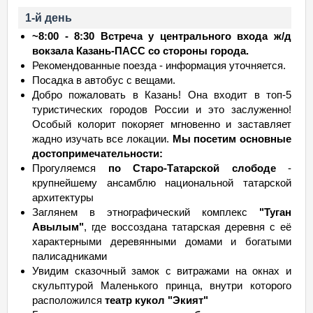
1-й день
~8:00 - 8:30 Встреча у центрального входа ж/д
вокзала Казань-ПАСС со стороны города.
Рекомендованные поезда - информация уточняется.
Посадка в автобус с вещами.
Добро пожаловать в Казань! Она входит в топ-5
туристических городов России и это заслуженно!
Особый колорит покоряет мгновенно и заставляет
жадно изучать все локации.
Мы посетим основные
достопримечательности:
Прогуляемся
по Старо-Татарской слободе
-
крупнейшему ансамблю национальной татарской
архитектуры
Заглянем в этнографический комплекс
"Туган
Авылым"
, где воссоздана татарская деревня с её
характерными деревянными домами и богатыми
палисадниками
Увидим сказочный замок с витражами на окнах и
скульптурой Маленького принца, внутри которого
расположился
театр кукол "Экият"