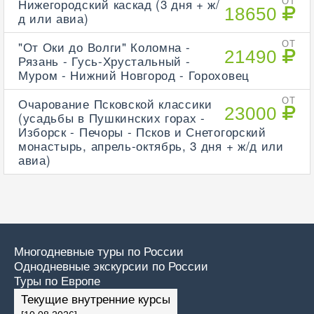
Нижегородский каскад (3 дня + ж/
ОТ
18650
д или авиа)
"От Оки до Волги" Коломна -
ОТ
21490
Рязань - Гусь-Хрустальный -
Муром - Нижний Новгород - Гороховец
Очарование Псковской классики
ОТ
23000
(усадьбы в Пушкинских горах -
Изборск - Печоры - Псков и Снетогорский
монастырь, апрель-октябрь, 3 дня + ж/д или
авиа)
Многодневные туры по России
Однодневные экскурсии по России
Туры по Европе
Текущие внутренние курсы