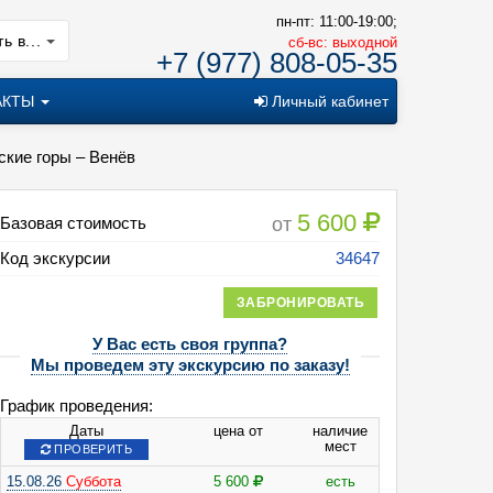
пн-пт: 11:00-19:00;
ь в...
cб-вс: выходной
+7 (977) 808-05-35
АКТЫ
Личный кабинет
ские горы – Венёв
5 600
от
Базовая стоимость
Код экскурсии
34647
ЗАБРОНИРОВАТЬ
У Вас есть своя группа?
Мы проведем эту экскурсию по заказу!
График проведения:
Даты
цена от
наличие
мест
ПРОВЕРИТЬ
15.08.26
Суббота
5 600
есть