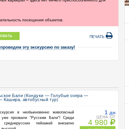
ных карьерах – здесь нет ничего приспособленного для
вательность посещения объектов.
ОВАТЬ
ПЕЧАТЬ
 проведем эту экскурсию по заказу!
ьское Бали (Кондуки — Голубые озера —
— Кашира, автобусный тур)
1
дн
кскурсия в необыкновенно живописный
ЦЕНА ОТ
й уже прозвали "Русским Бали"! Среди
4 980
 среднерусских пейзажей внезапно
высотой ...