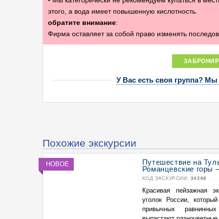
• Мы категорически не рекомендуем купаться в мест
этого, а вода имеет повышенную кислотность.
обратите внимание
:
Фирма оставляет за собой право изменять последо
ЗАБРОНИР
У Вас есть своя группа? Мы
Похожие экскурсии
Путешествие на Тул
НОВОЕ
Романцевские горы 
КОД ЭКСКУРСИИ:
34266
Красивая пейзажная э
уголок России, которы
привычных равнинных
вырастают разноцветные, 