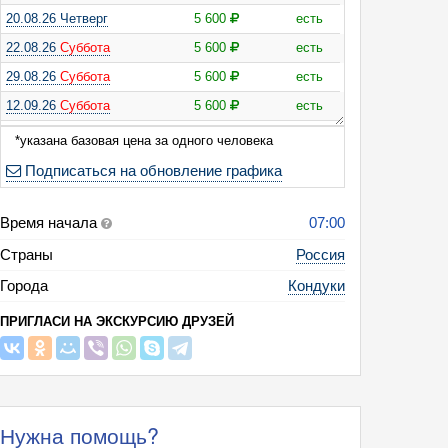
20.08.26 Четверг
5 600
есть
22.08.26
Суббота
5 600
есть
сия: "Край бирюзовой воды" Кондуки – Романцевские горы – Венёв
29.08.26
Суббота
5 600
есть
12.09.26
Суббота
5 600
есть
26.09.26
Суббота
5 600
есть
*указана базовая цена за одного человека
03.10.26
Суббота
5 600
есть
Подписаться на обновление графика
Время начала
07:00
Страны
Россия
Города
Кондуки
ПРИГЛАСИ НА ЭКСКУРСИЮ ДРУЗЕЙ
Нужна помощь?