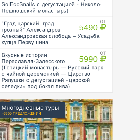
SolEcoSnails с дегустацией - Николо-
Пешношский монастырь)
"Град царский, град
ОТ
5490
грозный" Александров –
Александровская слобода – Усадьба
купца Первушина
Вкусные истории
ОТ
5990
Переславля-Залесского
(Горицкий монастырь — Русский парк
с чайной церемонией — Царство
Ряпушки с дегустацией «царской
селедки» под бокал пива)
Многодневные туры
>3500 ПРЕДЛОЖЕНИЙ