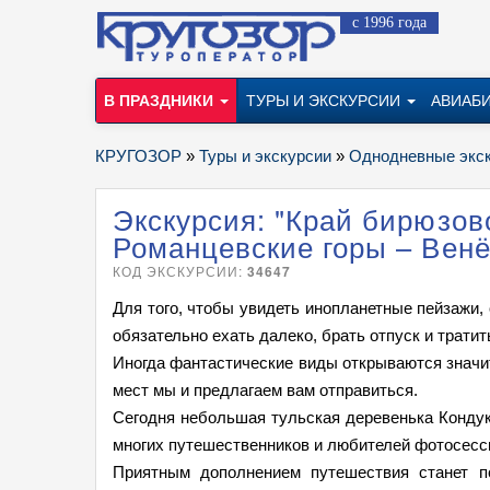
с 1996 года
В ПРАЗДНИКИ
ТУРЫ И ЭКСКУРСИИ
АВИАБ
КРУГОЗОР
»
Туры и экскурсии
»
Однодневные экс
Экскурсия: "Край бирюзов
Романцевские горы – Вен
КОД ЭКСКУРСИИ:
34647
Для того, чтобы увидеть инопланетные пейзажи,
обязательно ехать далеко, брать отпуск и тратить
Иногда фантастические виды открываются значит
мест мы и предлагаем вам отправиться.
Сегодня небольшая тульская деревенька Кондук
многих путешественников и любителей фотосесс
Приятным дополнением путешествия станет по