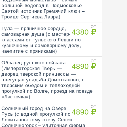
большой водопад в Подмосковье
Святой источник Гремячий ключ –
Троице-Сергиева Лавра)
Тула — пряничное сердце,
ОТ
4380
самоварная душа (с мастер-
классами от тульского Левши по
кузнечному и самоварному делу,
чаепитие с пряниками)
Образец русского пейзажа
ОТ
4890
(Императорская Тверь —
дворец тверской принцессы —
цветущая усадьба Домотканово, с
тверским обедом и теплоходной
прогулкой по Волге, проезд на поезде
«Ласточка»)
Солнечный город на Озере
ОТ
4890
Русь (с водной прогулкой по
Левитановскому озеру Сенеж –
Солнечногорск – улиточная ферма