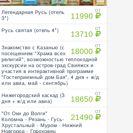
Легендарная Русь (отель
ОТ
11990
3*)
Русь святая (отель 4*)
ОТ
13710
Знакомство с Казанью (с
ОТ
18000
посещением "Храма всех
религий", возможностью теплоходной
экскурсии на остров-град Свияжск и
участия в интерактивной программе
"Гостеприимный дом Бая", 4 дня + ж/д
или авиа, май - сентябрь)
Нижегородский каскад (3
ОТ
18650
дня + ж/д или авиа)
"От Оки до Волги"
ОТ
21490
Коломна - Рязань - Гусь-
Хрустальный - Муром - Нижний
Новгород - Гороховец