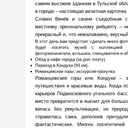
самим высоким зданием в Тульской обла
в городе – настоящая визитная карточка
Славен Венёв и своим съедобным с
местному оригинальному ре6цепту – не
прекрасный и, что немаловажно, вкусный
В этот день вам предстоит сделать много фот
будет посетить музей с коллекцией ст
фотоувеличители, вспышки, глянцеватели и о
Обед в кафе города (за доп. плату)
Переезд в Кондуки (93 км).
Романцевские горы: экскурсия-прогулка
Романцевские горы или Кондуки – э
путешествия и красивые виды. Когда по
карьеров Подмосковного угольного басс
место превратится в магнит для большо
велась без рекультивации, но природ
справилась сама, дополнив причудл
фантастические. Многих посетителей