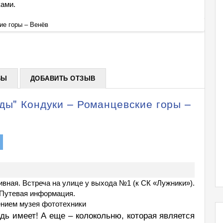
ками.
ие горы – Венёв
Экскур
+
ВЫ
ДОБАВИТЬ ОТЗЫВ
ды" Кондуки – Романцевские горы –
тивная. Встреча на улице у выхода №1 (к СК «Лужники»).
. Путевая информация.
ением музея фототехники
ь имеет! А еще – колокольню, которая является