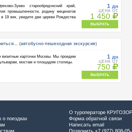
1
дн
хово-Зуево старообрядческий край,
ЦЕНА ОТ
тия промышленности, родину меценатов
1 450
в 19 век, увидите две церкви Рождества
ВЫБРАТЬ
иться... (автобусно-пешеходная экскурсия)
1
дн
е визитные карточки Москвы. Мы проедем
ЦЕНА ОТ
бульварам, мостам и площадям столицы.
750
ВЫБРАТЬ
О туроператоре КРУГОЗО
 о поездках
Форма обратной связи
ам
Написать email
нствам
Позвонить +7 (977) 808-05