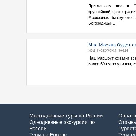
Приглашаем вас в Оре
крупнейший центр разви
Морозовых.Вы окунетесь 
Богородицы: ...
Мне Москва будет сн
КОД ЭКСКУРСИИ:
10624
Наш маршрут охватит вс
более 50 км по улицам, 
Многодневные туры по России
Оплата
Однодневные экскурсии по
Отзывы
России
Турист
Туры по Европе
Тураге