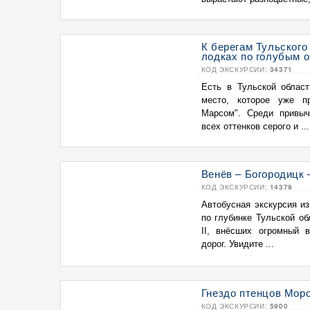
К берегам Тульского
лодках по голубым 
КОД ЭКСКУРСИИ:
34371
Есть в Тульской област
место, которое уже п
Марсом". Среди привыч
всех оттенков серого и ...
Венёв – Богородицк 
КОД ЭКСКУРСИИ:
14379
Автобусная экскурсия и
по глубинке Тульской об
II, внёсших огромный 
дорог. Увидите ...
Гнездо птенцов Мор
КОД ЭКСКУРСИИ:
5900