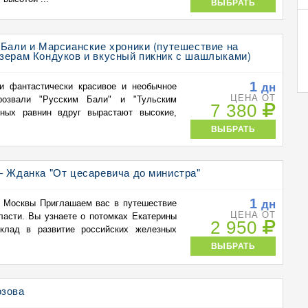
ВЫБРАТЬ
 Бали и Марсианские хроники (путешествие на
озерам Кондуков и вкусный пикник с шашлыками)
1
дн
и фантастически красивое и необычное
ЦЕНА ОТ
розвали "Русским Бали" и "Тульским
7 380
ных равнин вдруг вырастают высокие,
ВЫБРАТЬ
– Жданка "От цесаревича до министра"
1
дн
з Москвы Приглашаем вас в путешествие
ЦЕНА ОТ
ласти. Вы узнаете о потомках Екатерины
2 950
вклад в развитие российских железных
ВЫБРАТЬ
озова