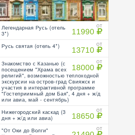
Легендарная Русь (отель
ОТ
11990
3*)
Русь святая (отель 4*)
ОТ
13710
Знакомство с Казанью (с
ОТ
18000
посещением "Храма всех
религий", возможностью теплоходной
экскурсии на остров-град Свияжск и
участия в интерактивной программе
"Гостеприимный дом Бая", 4 дня + ж/д
или авиа, май - сентябрь)
Нижегородский каскад (3
ОТ
18650
дня + ж/д или авиа)
"От Оки до Волги"
ОТ
21490