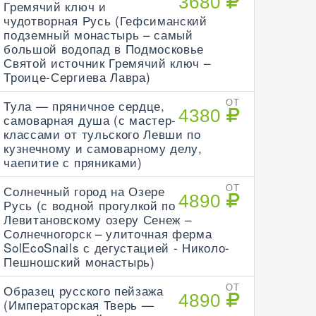
3680
Гремячий ключ и
чудотворная Русь (Гефсиманский
подземный монастырь – самый
большой водопад в Подмосковье
Святой источник Гремячий ключ –
Троице-Сергиева Лавра)
Тула — пряничное сердце,
ОТ
4380
самоварная душа (с мастер-
классами от тульского Левши по
кузнечному и самоварному делу,
чаепитие с пряниками)
Солнечный город на Озере
ОТ
4890
Русь (с водной прогулкой по
Левитановскому озеру Сенеж –
Солнечногорск – улиточная ферма
SolEcoSnails с дегустацией - Николо-
Пешношский монастырь)
Образец русского пейзажа
ОТ
4890
(Императорская Тверь —