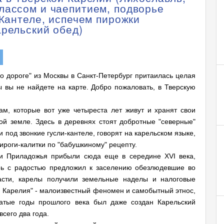
лассом и чаепитием, подворье
 Кантеле, испечем пирожки
арельский обед)
"по дороге" из Москвы в Санкт-Петербург притаилась целая
ны вы не найдете на карте. Добро пожаловать, в Тверскую
ам, которые вот уже четыреста лет живут и хранят свои
ой земле. Здесь в деревнях стоят добротные "северные"
 под звонкие гусли-кантеле, говорят на карельском языке,
ироги-калитки по "бабушкиному" рецепту.
и Приладожья прибыли сюда еще в середине XVI века,
арь с радостью предложил к заселению обезлюдевшие во
сти, карелы получили земельные наделы и налоговые
ая Карелия" - малоизвестный феномен и самобытный этнос,
атые годы прошлого века был даже создан Карельский
сего два года.