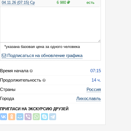
04.11.26 (07:15) Ср
6 980
есть
*указана базовая цена за одного человека
Подписаться на обновление графика
Время начала
07:15
сия: Мармеладная сказка в Тверской Карелии (Лихославль, фабрика ма
Продолжительность
14 ч.
ье Тверских Корел: игры, концерт Кантеле, испечем пирожки «Калитки»,
Страны
Россия
Города
Лихославль
ПРИГЛАСИ НА ЭКСКУРСИЮ ДРУЗЕЙ