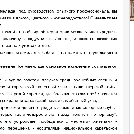
рмелада
, под руководством опытного профессионала, вы
ишку в яркого, цветного и жизнерадостного!
С чаепитием
а.
нтазией - на обширной территории можно увидеть родник-
величину и задумчивого Лешего, множество сказочных
о-зонах и уголках отдыха.
снейший мармелад с собой – на память о трудолюбивой
деревне Толмачи, где основное население составляют
ые живут по заветам предков среди волшебных лесных и
уру и карельский напевный язык в тиши тверской тайги.
ел Тверской Карелии, где большинство жителей являются
 сохранили карельский язык и самобытный уклад.
карельской деревне, увидеть знаменитые северные срубы-
оторые как и четыреста лет назад, топятся "по-черному",
 о его устройстве, пообщаться с местными жителями -
го перешейка - носителями национальной карельской