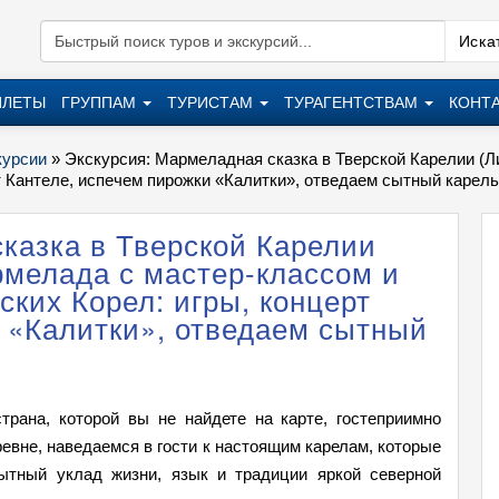
Искат
ИЛЕТЫ
ГРУППАМ
ТУРИСТАМ
ТУРАГЕНТСТВАМ
КОНТ
курсии
»
Экскурсия: Мармеладная сказка в Тверской Карелии (
т Кантеле, испечем пирожки «Калитки», отведаем сытный карель
казка в Тверской Карелии
мелада с мастер-классом и
ских Корел: игры, концерт
 «Калитки», отведаем сытный
трана, которой вы не найдете на карте, гостеприимно
евне, наведаемся в гости к настоящим карелам, которые
ытный уклад жизни, язык и традиции яркой северной