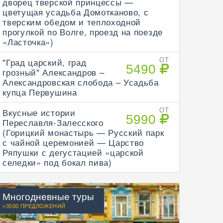
дворец тверской принцессы —
цветущая усадьба Домотканово, с
тверским обедом и теплоходной
прогулкой по Волге, проезд на поезде
«Ласточка»)
"Град царский, град
ОТ
5490
грозный" Александров –
Александровская слобода – Усадьба
купца Первушина
Вкусные истории
ОТ
5990
Переславля-Залесского
(Горицкий монастырь — Русский парк
с чайной церемонией — Царство
Ряпушки с дегустацией «царской
селедки» под бокал пива)
Многодневные туры
>3500 ПРЕДЛОЖЕНИЙ