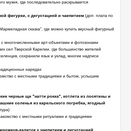
ого музея, где последовательно раскрывается
ной фигурки, с дегустацией и чаепитием
(доп. плата по
Мармеладная сказка", где можно купить вкусный фигурный
а, с многочисленными арт-объектами и фотозонами
их сел Тверской Карелии, где большинство жителей
ленцев, сохранили язык и уклад, многие надписи
традиционных нарядах
акомство с местными традициями и бытом, услышим
кие черные щи "натти рокка", котлета из лосятины и
машние соленья из карельского погребка, ягодный
тура)
 знакомство с местными ритуалами и традициями
пирожков-калиток с чаепитием и дегустацией