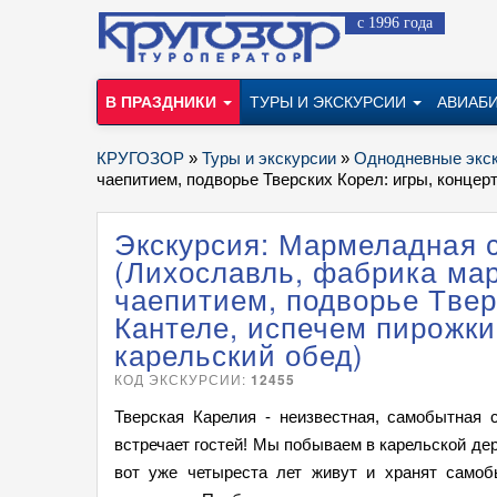
с 1996 года
В ПРАЗДНИКИ
ТУРЫ И ЭКСКУРСИИ
АВИАБ
КРУГОЗОР
»
Туры и экскурсии
»
Однодневные экс
чаепитием, подворье Тверских Корел: игры, концер
Экскурсия: Мармеладная с
(Лихославль, фабрика мар
чаепитием, подворье Твер
Кантеле, испечем пирожки
карельский обед)
КОД ЭКСКУРСИИ:
12455
Тверская Карелия - неизвестная, самобытная с
встречает гостей! Мы побываем в карельской дер
вот уже четыреста лет живут и хранят самоб