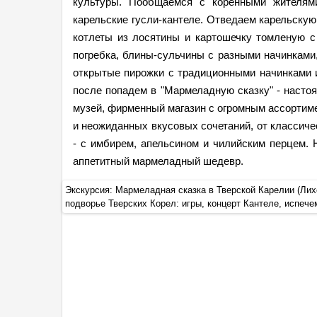
культуры. Пообщаемся с коренными жителям
карельские гусли-кантеле. Отведаем карельскую
котлеты из лосятины и картошечку томленую с
погребка, блины-сульчины с разными начинками,
открытые пирожки с традиционными начинками и
после попадем в "Мармеладную сказку" - наст
музей, фирменный магазин с огромным ассортим
и неожиданных вкусовых сочетаний, от классиче
- с имбирем, апельсином и чилийским перцем. 
аппетитный мармеладный шедевр.
чаепитием,
Экскурсия: Мармеладная сказка в Тверской Карелии (Ли
 обед)
подворье Тверских Корел: игры, концерт Кантеле, испеч