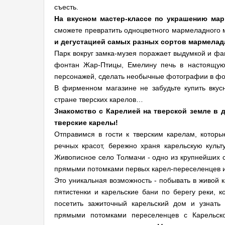
съесть.
На вкусном мастер-классе по украшению ма
сможете превратить одноцветного мармеладного м
и дегустацией самых разных сортов мармелад
Парк вокруг замка-музея поражает выдумкой и фа
фонтан Жар-Птицы, Емелину печь в настоящую 
персонажей, сделать необычные фотографии в фот
В фирменном магазине не забудьте купить вку
стране тверских карелов…
Знакомство с Карелией на тверской земле в 
тверские карелы!
Отправимся в гости к тверским карелам, котор
речных красот, бережно храня карельскую культ
Живописное село Толмачи - одно из крупнейших с
прямыми потомками первых карел-переселенцев и
Это уникальная возможность - побывать в живой 
пятистенки и карельские бани по берегу реки, к
посетить зажиточный карельский дом и узнать
прямыми потомками переселенцев с Карельско