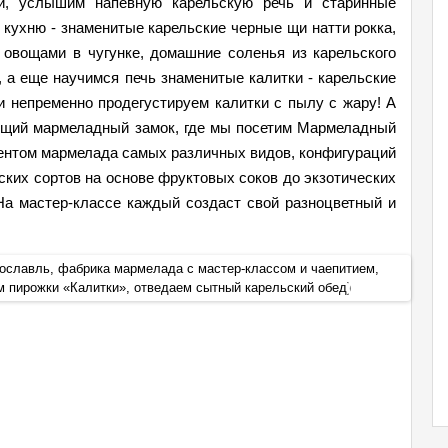
и, услышим напевную карельскую речь и старинные
 кухню - знаменитые карельские черные щи натти рокка,
 овощами в чугунке, домашние соленья из карельского
 а еще научимся печь знаменитые калитки - карельские
 непременно продегустируем калитки с пылу с жару! А
оящий мармеладный замок, где мы посетим Мармеладный
ентом мармелада самых различных видов, конфигураций
ских сортов на основе фруктовых соков до экзотических
На мастер-классе каждый создаст свой разноцветный и
хославль, фабрика мармелада с мастер-классом и чаепитием,
Экскур
ем пирожки «Калитки», отведаем сытный карельский обед)
подвор
+