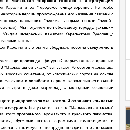
ем в маленький тверской городок с интригующим
кой Карелии и ее "городское олицетворение". На гербе
а некоторые версии происхождения его названия связаны с
местному населению "лихими" людьми (кстати "лихой",
и смелый). Мы погуляем по небольшому городку, услышим
. Увидим интересный памятник Карельскому Рунопевцу,
гуслями-кантеле.
кой Карелии и в этом мы убедимся, посетив
экскурсию в
ежек - где производят фигурный мармелад по старинным
 В "Мармеладной сказке" выпускают 70 сортов мармелада
 вкусовых сочетаний, от классических сортов на основе
с апельсином и чилийским перцем, карамельно-сливочный
ами внутри и даже мармелад с молодыми сосновыми
ящего рыцарского замка, который охраняют крылатые
я экскурсия.
Вы узнаете, за что "Мармеладная сказка"
и этого прозрачного, ароматного и красивого лакомства,
рками, букетами цветов, огромными композициями и
еланы так искусно, что трудно поверить, что это можно