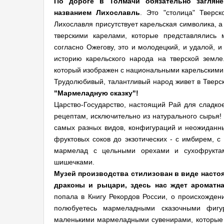
По дороге в Толмачи обязательно заглян
названием Лихославль
. Это "столица" Тверс
Лихославля присутствует карельская символика, 
тверскими карелами, которые представлялись 
согласно Ожегову, это и молодецкий, и удалой, 
историю карельского народа на тверской земле
который изображен с национальными карельскими 
Трудолюбивый, талантливый народ живет в Тверс
"Мармеладную сказку"!
Царство-Государство, настоящий Рай для сладко
рецептам, исключительно из натурального сырья!
самых разных видов, конфигураций и неожиданных
фруктовых соков до экзотических - с имбирем, 
мармелад с цельными орехами и сухофрукт
шишечками.
Музей производства стилизован в виде насто
драконы и рыцари, здесь нас ждет ароматна
попала в Книгу Рекордов России, о происхождени
полюбуетесь мармеладными сказочными фигу
маленькими мармеладными сувенирами, которые сд