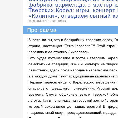
фабрика мармелада с мастер-к
Тверских Корел: игры, концерт
«Калитки», отведаем сытный к
КОД ЭКСКУРСИИ:
12455
Программа
Знаете ли вы, что в бескрайних тверских лесах, 
страна, настоящая "Terra Incоgnita"?! Этой стра
Карелию и ее столицу Лихославль!
Это будет путешествие в гости к тверским карел
самобытные традиции, язык и культуру на тверск
пятистенки, здесь поют народные карельские песни
а в каждом доме пекут традиционные карельские п
Первые переселенцы с Карельского перешейка 
спасаясь от шведского притеснения. Русский ц
времена Смуты обширные земли Тверской обла
льготы. Так и появилась на тверской земле "втор
который сохранился до наших времен! В тридц
национальный округ, просуществовавший, правда, в