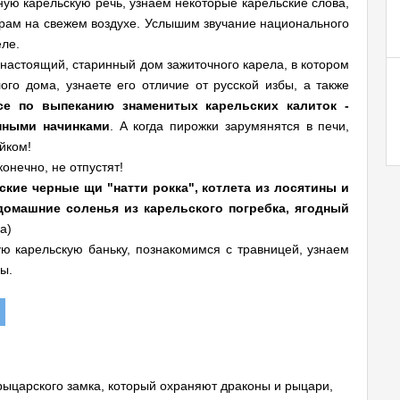
ную карельскую речь, узнаем некоторые карельские слова,
рам на свежем воздухе. Услышим звучание национального
еле.
 настоящий, старинный дом зажиточного карела, в котором
ого дома, узнаете его отличие от русской избы, а также
ссе по выпеканию знаменитых карельских калиток -
нными начинками
. А когда пирожки зарумянятся в печи,
йком!
онечно, не отпустят!
ские черные щи "натти рокка", котлета из лосятины и
домашние соленья из карельского погребка, ягодный
а)
ю карельскую баньку, познакомимся с травницей, узнаем
ы.
рыцарского замка, который охраняют драконы и рыцари,