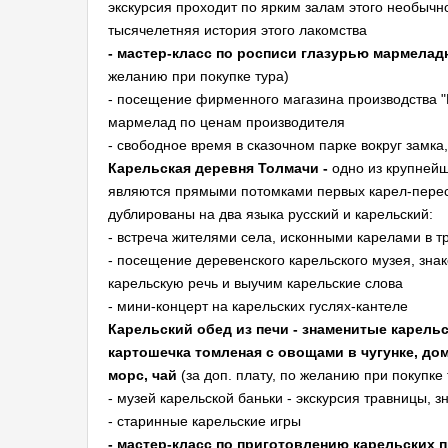
экскурсия проходит по ярким залам этого необычн
тысячелетняя история этого лакомства
- мастер-класс по росписи глазурью мармелад
желанию при покупке тура)
- посещение фирменного магазина производства "
мармелад по ценам производителя
- свободное время в сказочном парке вокруг замк
Карельская деревня Толмачи -
одно из крупнейш
являются прямыми потомками первых карел-пересе
дублированы на два языка русский и карельский:
- встреча жителями села, исконными карелами в 
- посещение деревенского карельского музея, зн
карельскую речь и выучим карельские слова
- мини-концерт на карельских гуслях-кантеле
Карельский обед из печи - знаменитые карельс
картошечка томленая с овощами в чугунке, до
морс, чай
(за доп. плату, по желанию при покупке 
- музей карельской баньки - экскурсия травницы,
- старинные карельские игры
- мастер-класс по приготовлению карельских 