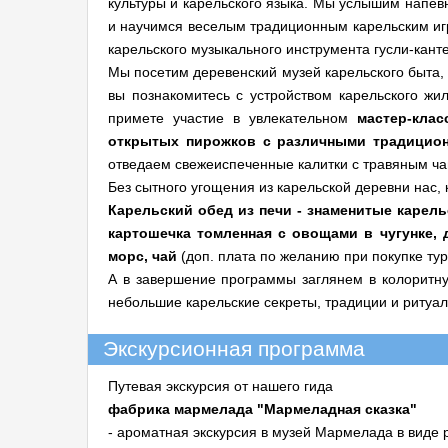
культуры и карельского языка. Мы услышим напев
и научимся веселым традиционным карельским иг
карельского музыкального инструмента гусли-кант
Мы посетим деревенский музей карельского быта,
вы познакомитесь с устройством карельского жил
примете участие в увлекательном
мастер-кла
открытых пирожков с различными традицио
отведаем свежеиспеченные калитки с травяным ча
Без сытного угощения из карельской деревни нас, к
Карельский обед из печи - знаменитые карель
картошечка томленная с овощами в чугунке, 
морс, чай
(доп. плата по желанию при покупке тур
А в завершение программы заглянем в колоритну
небольшие карельские секреты, традиции и ритуал
Экскурсионная программа
Путевая экскурсия от нашего гида
фабрика мармелада "Мармеладная сказка"
- ароматная экскурсия в музей Мармелада в виде 